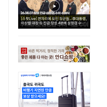
[스팟Live] 한자리에 모인 장군들...李대통령,
이상렬 대장 등 진급 장성 4명에 삼정검 수치
직접 수여｜26.08.07 장성 진급·삼정검 수치
수여식