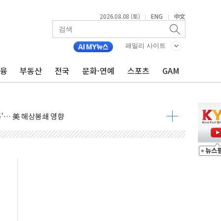
2026.08.08 (토)
ENG
中文
|
|
낮아지며 상승… STOXX 600 지수는 나흘 연속 최고치
세
패밀리 사이트
엘·이란 위협에 맞설 자체 억지력 강화
금융
부동산
전국
문화·연예
스포츠
GAM
동
톱'… 美 해상봉쇄 영향
각
체주 '활짝'
스닥 선물 1%대 상승
상 기대 후퇴
·태양광주↑ VS 트레이드데스크·웬디스↓
 끝까지 찾겠다"