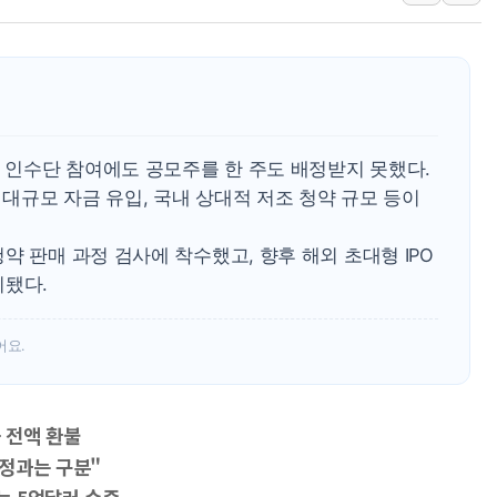
특정 정치인 측근 포항시 정책특보 내정설...포항시 '시끌'
李 "해남 태양광, 대한민국 다음 100년 밑거름…수도권 집
李 대통령, '6시간 마라톤 부동산 2차 회의' 주재… "전폭
트럼프, 中 겨냥 폴리실리콘 관세 15% 부과…美 태양광주
[사진] 빈살만과 에르도안의 만남
O 인수단 참여에도 공모주를 한 주도 배정받지 못했다.
이란와이어 "이란 최고지도자 위독…곧 사망해도 놀랍지 
 대규모 자금 유입, 국내 상대적 저조 청약 규모 등이
약 판매 과정 검사에 착수했고, 향후 해외 초대형 IPO
기됐다.
어요.
 전액 환불
배정과는 구분"