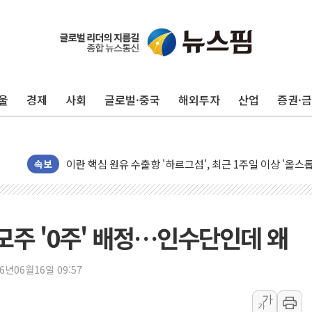
유럽증시, 美 고용 예상 밖 부진에 연준 금리 인상 가능성 
미 연준 매파 기세 꺾이나…고용 감소에 9월 동결 전망 우
[종합] 이슬람 수니파 3국, '공동방위협정' 체결… 이스라
울
경제
사회
글로벌·중국
해외투자
산업
증권·
트럼프, 백신·자폐증 행정명령 검토…"이르면 다음 주"
美 항소법원, 백악관 무도회장 공사 중단 명령…트럼프 제
이란 핵심 원유 수출항 '하르그섬', 최근 1주일 이상 '올스
美 고용 쇼크에 엔화 장중 급등…시장은 "또 개입했나" 촉
속보
[AI MY 뉴스] 뉴욕 반도체주 프리뷰...美 고용 쇼크에 반도
뉴욕증시 프리뷰, 美 고용 쇼크에 금리 인상 우려 후퇴…나
[종합] 美 7월 고용 2만3000명 감소 '쇼크'…9월 금리 인
모주 '0주' 배정…인수단인데 왜
[사진] 이슬람 수니파 3개국, 공동방위협정 체결
뉴욕증시 개장 전 특징주...아틀라시안·클라우드플레어
26년06월16일 09:57
보훈부, 미 DPAA와 MOU… "6·25 미군 실종자 7359명
가
가
트럼프 "금리 내려야"…파월 때와 달리 워시엔 톤 낮춰