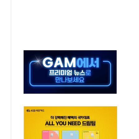
중 완화 전환점"
적 공급 확대·속도전 총력"
 급등
않아"