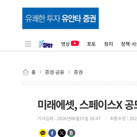
영상
포토
정치
정책·서
홈
증권·금융
증권
미래에셋, 스페이스X 공
기사입력 :
2026년06월15일 16:47
최종수정 :
20