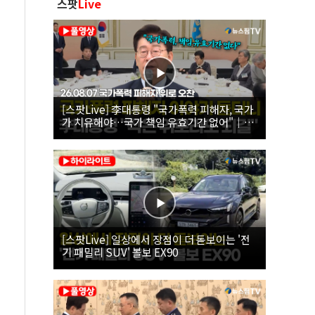
스팟
Live
[스팟Live] 李대통령 "국가폭력 피해자, 국가
가 치유해야…국가 책임 유효기간 없어"｜
26.08.07 국가폭력 피해자 위로 오찬
[스팟Live] 일상에서 장점이 더 돋보이는 '전
기 패밀리 SUV' 볼보 EX90