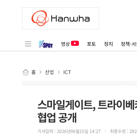
영상
포토
정치
정책·서
홈
산업
ICT
스마일게이트, 트라이베
협업 공개
기사입력 :
2026년06월15일 14:27
최종수정 :
20