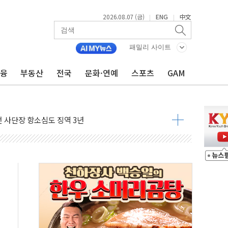
2026.08.07 (금)
ENG
中文
|
|
패밀리 사이트
금융
부동산
전국
문화·연예
스포츠
GAM
 4중 추돌…1명 심정지·5명 부상
진화 중...진화헬기 3대 투입
전 사단장 항소심도 징역 3년
출 첫 2000억원 돌파
4000억 금융 지원
제휴 여행적금 완판
 영업 재개...장바구니에 홈플러스 담아달라" 호소
FO, 금융지주 포용금융 조직개편 신호탄
감사 무마' 유병호 구속 기소
 하락…내린 종목이 두 배 넘어
위…김성환 기후부 장관 "예측범위 벗어나도 즉시대응"