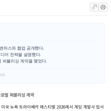
가
"최대 2시간 앞서 침수 
가
유니슨 "국내생산세액공제
창호 교체하다 난간 무너
장동혁 "규제와 대출 풀
[속보] 종합특검, '尹 관
AI에 승부 건 네이버…내
벤처스와 협업 공개했다.
日, 4~6월 105조원 환시 
미디어 전략을 설명했다.
오렌지플래닛 창업재단, 
벌 퍼블리싱 계약을 맺었다.
경찰, '300억대 사기 혐
어요.
글로벌 퍼블리싱 계약
 미국 뉴욕 트라이베카 페스티벌 2026에서 게임 개발사 업서