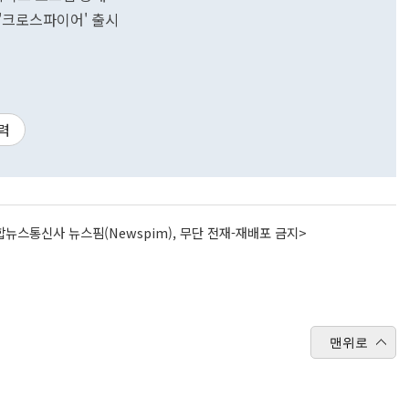
'크로스파이어' 출시
력
뉴스통신사 뉴스핌(Newspim), 무단 전재-재배포 금지>
맨위로