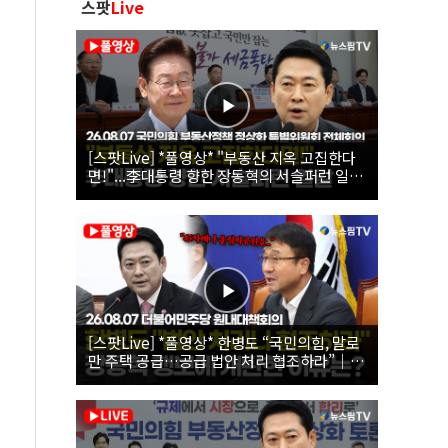
스팟
Live
[스팟Live] *풀영상* "부동산 지옥 고집한다
면!"...李대통령 향한 장동혁의 서슬퍼런 일갈
| 26.08.07 국민의힘 부동산정책 정상화 특별
위원회 전체회의
[스팟Live] *풀영상* 한병도 “국민의힘, 말로
만 주택 공급…공급 법안 처리 협조하라”｜
26.08.07 더불어민주당 원내대책회의