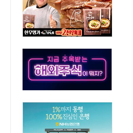
예측"…건설연, AI 위험기상 기술 개발
·인증제도 개선 수혜 기대"
져…대전서 50대 일용직 추락 사망
고 재개발·재건축 촉진하는 것이 부동산 정상화"
저 이전 감사 무마' 유병호 감사위원 구속 기소
년 AI 팩토리 매출 본격화
개입...4월 말 '56조원' 사상 최대
스타트업 지원 프로그램 성료
의' 차가원 대표 구속 송치