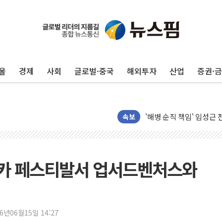
울
경제
사회
글로벌·중국
해외투자
산업
증권·
전남광주 화정역 인근 도로
청도 문수리 야산서 산불 
'해병 순직 책임' 임성근 
헥토이노베이션, 상반기 매
속보
우리은행, 고창해상풍력에 
NH농협은행, 모두투어 
민병덕 "오늘 67개 점포
카 페스티발서 업서드벤처스와
하나금융이 쏘아 올린 CI
종합특검, '尹 관저 이전 
코스피·코스닥 오전 동반
26년06월15일 14:27
'입추'인데 연일 찜통더