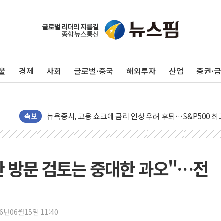
울
경제
사회
글로벌·중국
해외투자
산업
증권·
민주, 오늘 제주·인천 경선 결과 발표...'김민석 재역전 vs
한상협, 업계 개인정보 보안 새판 짠다…'자율규제단체' 
뉴욕증시, 고용 쇼크에 금리 인상 우려 후퇴…S&P500 
트럼프, 쿡 연준 이사 해임 재추진…"26일까지 의혹 소명"
속보
유럽증시, 美 고용 예상 밖 부진에 연준 금리 인상 가능성 
미 연준 매파 기세 꺾이나…고용 감소에 9월 동결 전망 우
[종합] 이슬람 수니파 3국, '공동방위협정' 체결… 이스라
 방문 검토는 중대한 과오"…전
트럼프, 백신·자폐증 행정명령 검토…"이르면 다음 주"
美 항소법원, 백악관 무도회장 공사 중단 명령…트럼프 제
이란 핵심 원유 수출항 '하르그섬', 최근 1주일 이상 '올스
26년06월15일 11:40
美 고용 쇼크에 엔화 장중 급등…시장은 "또 개입했나" 촉