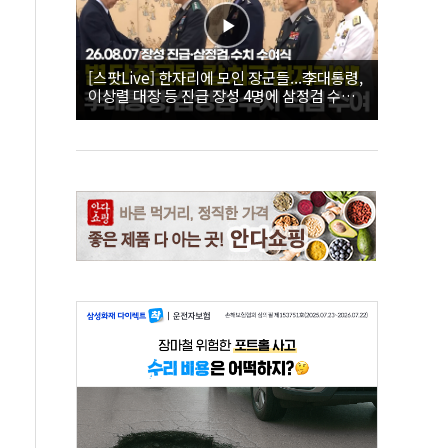
[스팟Live] 한자리에 모인 장군들...李대통령,
이상렬 대장 등 진급 장성 4명에 삼정검 수치
직접 수여｜26.08.07 장성 진급·삼정검 수치
수여식