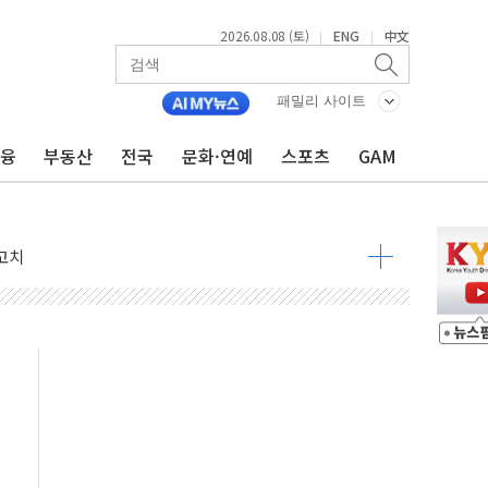
2026.08.08 (토)
ENG
中文
|
|
패밀리 사이트
금융
부동산
전국
문화·연예
스포츠
GAM
 정청래 격차 확대'
타진
최고치
 요구
낮아지며 상승… STOXX 600 지수는 나흘 연속 최고치
세
엘·이란 위협에 맞설 자체 억지력 강화
동
톱'… 美 해상봉쇄 영향
각