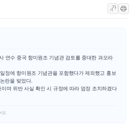
가
[AI MY 뉴스] 뉴욕 반도체주 프리뷰...美 고용 쇼크에 반도
가
뉴욕증시 프리뷰, 美 고용 쇼크에 금리 인상 우려 후퇴…나
[종합] 美 7월 고용 2만3000명 감소 '쇼크'…9월 금리 인
[사진] 이슬람 수니파 3개국, 공동방위협정 체결
뉴욕증시 개장 전 특징주...아틀라시안·클라우드플레어
보훈부, 미 DPAA와 MOU… "6·25 미군 실종자 7359명
사 연수 중국 항미원조 기념관 검토를 중대한 과오라
트럼프 "금리 내려야"…파월 때와 달리 워시엔 톤 낮춰
특정 정치인 측근 포항시 정책특보 내정설...포항시 '시끌'
 일정에 항미원조 기념관을 포함했다가 제외했고 홍보
李 "해남 태양광, 대한민국 다음 100년 밑거름…수도권 집
 논란을 빚었다.
중이며 위반 사실 확인 시 규정에 따라 엄정 조치하겠다
어요.