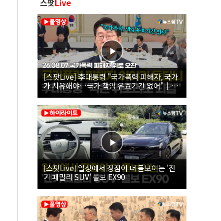
스팟
Live
[스팟Live] 李대통령 "국가폭력 피해자, 국가
가 치유해야…국가 책임 유효기간 없어"｜
26.08.07 국가폭력 피해자 위로 오찬
[스팟Live] 일상에서 장점이 더 돋보이는 '전
기 패밀리 SUV' 볼보 EX90