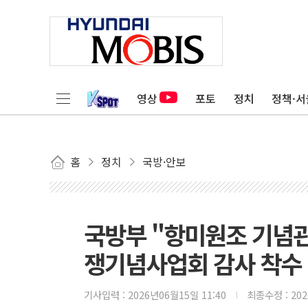
영상
포토
정치
정책·서
홈
정치
국방·안보
국방부 "항미원조 기념관
쟁기념사업회 감사 착수
기사입력 :
2026년06월15일 11:40
최종수정 :
20