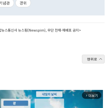
기념관
경위
뉴스통신사 뉴스핌(Newspim), 무단 전재-재배포 금지>
맨위로
더보기
arrow_forward_ios