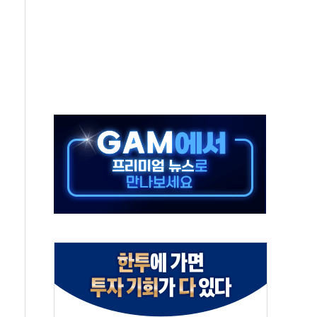
체주 '활짝'
스닥 선물 1%대 상승
상 기대 후퇴
·태양광주↑ VS 트레이드데스크·웬디스↓
 끝까지 찾겠다"
중 완화 전환점"