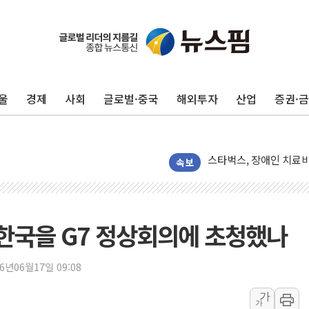
울
경제
사회
글로벌·중국
해외투자
산업
증권·
DL이앤씨, AI로 건설
원희룡, 종합특검 2차 
스타벅스, 장애인 치료비
해수부, 신청사 부지 '
속보
디엑스앤브이엑스, 남미
밸류업 공시 747곳 돌파
TBH글로벌, 신규 브랜
 한국을 G7 정상회의에 초청했나
피알지에스앤텍, '스케일
토스증권, 누적 가입자 수
26년06월17일 09:08
바이오포트, 필리핀 S&
가
가
파인테크닉스, '넥센타이