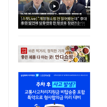
[스팟Live] "개정형소법 안 읽어봤는데" 李대
통령 발언에 당황한듯한 정성호 장관?! |
26.08.05 이재명 대통령 업무보고 - 행정안전
부, 법무부 등