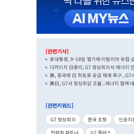
[관련기사]
李대통령, 9~18일 벨기에·이탈리아 유럽
다카이치 日총리, G7 정상회의서 에너지 
美, 중국에 日 희토류 공급 재개 촉구...G
美日, G7서 정상회담 조율...에너지 협력
[관련키워드]
G7 정상회의
한국 초청
인공지
전략적 파트너
G7 플러스