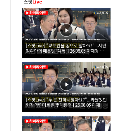
스팟
Live
[스팟Live] "교도관을 똥으로 알아요!"...시민
참여단의 매운맛 '팩폭' | 26.08.05 이재명 대
통령 업무보고 - 행정안전부, 법무부, 국무조
정실, 법제처, 인사혁신처
[스팟Live] "두 분 친하시잖아요?"...싸늘했던
현장 '빵' 터트린 李대통령 | 26.08.05 이재명
대통령 업무보고 - 행정안전부, 법무부 등