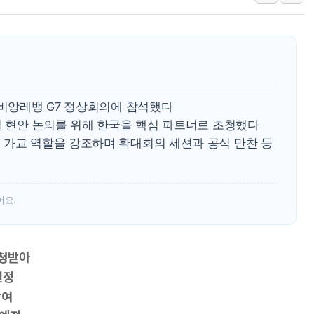
신한투자증권, 고객 투자
라온시큐어, 정부 블록
대신증권, 네이버웹툰과 
이억원 금융위원장 '단일
이지스자산운용, 옛 분당
에비앙레뱅 G7 정상회의에 참석했다
한국투자증권, 해외대 재학생
벌 현안 논의를 위해 한국을 핵심 파트너로 초청했다
 가교 역할을 강조하며 확대회의 세션과 공식 만찬 등
[뉴스핌 이 시각 글로벌 P
대구시-산림청, 대구권 
김민석 "과반 승리 가능성
어요.
초청받아
인정
참여