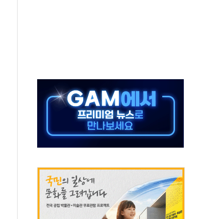
비용 절감 정책 확대
체인 특성화 대학 지원사업 수행기업 선정
크레온 신규 고객 대상 이벤트 실시
종목 레버리지 ETF' 관련 피고발
 롯데백화점 '복합 랜드마크'로 재조성
 대상 채용설명회 'KIS Chat in Seoul' 개최
ICK] 연말 달러당 149엔 전망 外
산림재난 대응력 강화... 산불합동대응센터 구축
 99.99%…정청래 조직 강세인 충청·PK서 선방"