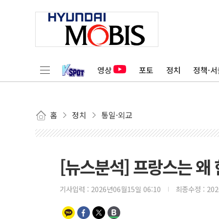
영상
포토
정치
정책·서
홈
정치
통일·외교
[뉴스분석] 프랑스는 왜
기사입력 :
2026년06월15일 06:10
최종수정 :
20