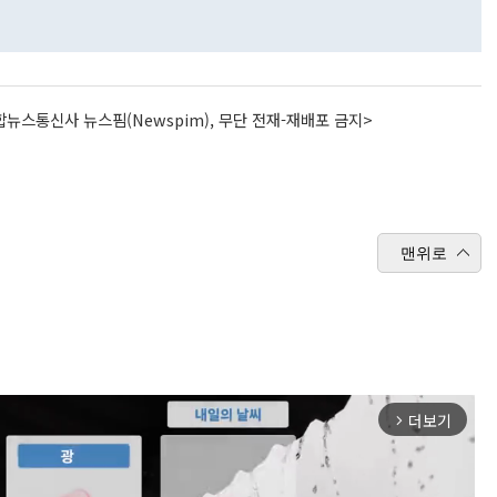
뉴스통신사 뉴스핌(Newspim), 무단 전재-재배포 금지>
맨위로
더보기
arrow_forward_ios