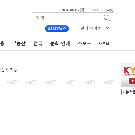
2026.08.06 (목)
ENG
中文
|
|
패밀리 사이트
금융
부동산
전국
문화·연예
스포츠
GAM
현장 위험 예측…안전관리 체계 전면 개편
출석…"특검 위법에 단호히 대처할 것"
 1억 기부
부산 동구' 낙점…북항 1단계 재개발 부지에 짓는다
 공공기관과 KRNA 계약
…상장사 시총 84.6% 참여
드 '타임아웃' 런던 품평회 개최
업 팁스 정책 지정형' 과제 선정
 1000만 명 돌파
R 멤버십쇼핑에 K-뷰티 공급
어 창녕공장 LED 조명 에너지 효율화 사업' 공급계약