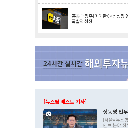
[홍콩 대장주] 메이퇀 ③ 신성장
'폭발적 성장'
[뉴스핌 베스트 기사]
정동영 업무
[서울=뉴스핌
안보 분야 정