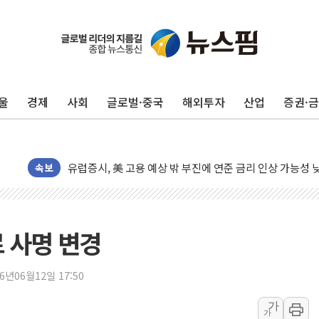
10월 보완수사권 폐지·공소청 출범…피해자들 '범죄 사각
민주, 오늘 제주·인천 경선 결과 발표...'김민석 재역전 vs
한상협, 업계 개인정보 보안 새판 짠다…'자율규제단체' 
울
경제
사회
글로벌·중국
해외투자
산업
증권·
뉴욕증시, 고용 쇼크에 금리 인상 우려 후퇴…S&P500 
트럼프, 쿡 연준 이사 해임 재추진…"26일까지 의혹 소명"
유럽증시, 美 고용 예상 밖 부진에 연준 금리 인상 가능성 
속보
미 연준 매파 기세 꺾이나…고용 감소에 9월 동결 전망 우
[종합] 이슬람 수니파 3국, '공동방위협정' 체결… 이스라
트럼프, 백신·자폐증 행정명령 검토…"이르면 다음 주"
로 사명 변경
美 항소법원, 백악관 무도회장 공사 중단 명령…트럼프 제
이란 핵심 원유 수출항 '하르그섬', 최근 1주일 이상 '올스
26년06월12일 17:50
美 고용 쇼크에 엔화 장중 급등…시장은 "또 개입했나" 촉
[AI MY 뉴스] 뉴욕 반도체주 프리뷰...美 고용 쇼크에 반도
가
가