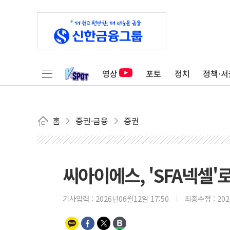
영상
포토
정치
정책·서
홈
증권·금융
증권
씨아이에스, 'SFA넥셀'
기사입력 :
2026년06월12일 17:50
최종수정 :
20