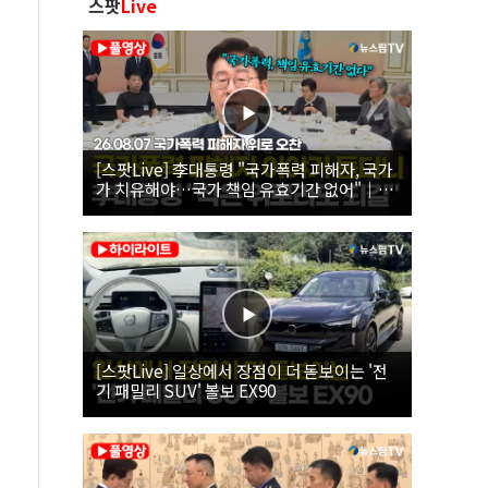
스팟
Live
[스팟Live] 李대통령 "국가폭력 피해자, 국가
가 치유해야…국가 책임 유효기간 없어"｜
26.08.07 국가폭력 피해자 위로 오찬
[스팟Live] 일상에서 장점이 더 돋보이는 '전
기 패밀리 SUV' 볼보 EX90