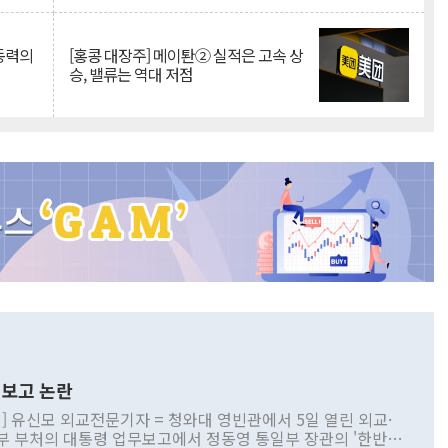
 동력의
[홍콩 대장주] 메이퇀② 실적은 고속 상
승, 밸류는 역대 저점
보고 논란
] 유신모 외교전문기자 = 청와대 영빈관에서 5일 열린 외교·
부 부처의 대통령 업무보고에서 정동영 통일부 장관의 '한반도