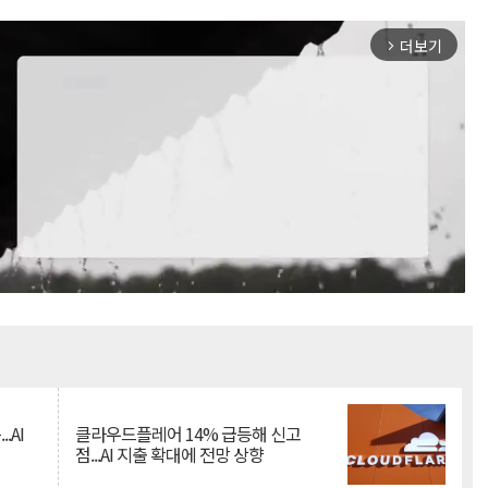
더보기
arrow_forward_ios
Mute
.AI
클라우드플레어 14% 급등해 신고
점...AI 지출 확대에 전망 상향