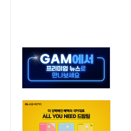
스닥 선물 1%대 상승
상 기대 후퇴
·태양광주↑ VS 트레이드데스크·웬디스↓
 끝까지 찾겠다"