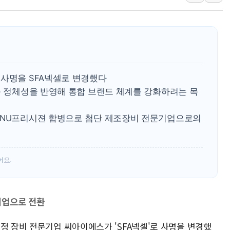
뉴욕증시 프리뷰, 美 고용 쇼크에 금리 인상 우려 후퇴…나
[종합] 美 7월 고용 2만3000명 감소 '쇼크'…9월 금리 인
[사진] 이슬람 수니파 3개국, 공동방위협정 체결
뉴욕증시 개장 전 특징주...아틀라시안·클라우드플레어
보훈부, 미 DPAA와 MOU… "6·25 미군 실종자 7359명
트럼프 "금리 내려야"…파월 때와 달리 워시엔 톤 낮춰
 사명을 SFA넥셀로 변경했다
룹 정체성을 반영해 통합 브랜드 체계를 강화하려는 목
특정 정치인 측근 포항시 정책특보 내정설...포항시 '시끌'
SNU프리시젼 합병으로 첨단 제조장비 전문기업으로의
어요.
기업으로 전환
정 장비 전문기업 씨아이에스가 'SFA넥셀'로 사명을 변경했