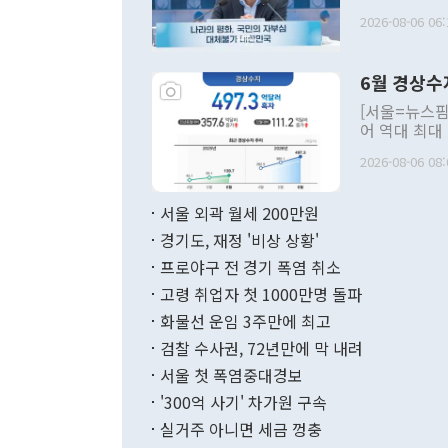
평화공존 발전
2026-08-06 06:
발언 중에는 
언한 것이 있
령은 공개적으
6월 경상수
주의적 희망에
관의 대북 정
[서울=뉴스핌
관 부처 장관
어 역대 최대
관의 무리한 
출 호조로 월
다. [정동영 통일부 장관이 지난달 23일 오후 서울 종로구 정부서울청사에
2026-08-06 08:
료=한국은행] 한국은행이 6일 발표한 '2026년 6월 국제수지(잠정)'에
서 취임 1주년 
면 지난 6월
부 장관 권한
1000만달러
서울 외곽 월세 200만원
발전 구상'을
이에 따라 올
적 갈등 해결
경기도, 재정 '비상 상황'
했다. 경상수
결과 혐오의 
9000만달러
프로야구 전 경기 폭염 취소
년간의 CVI
지 기준 상품
고령 취업자 첫 1000만명 돌파
무너졌다고도 
며 월간 기준
현실을 바꾸는
달러로 38.
화물선 운임 3주만에 최고
를 평화 체제
196.9% 급
검찰 수사권, 72년만에 막 내려
함께 4자 대
수출은 160
지만 이 대통
서울 첫 폭염중대경보
(18.6%) 
화공존 정책이
했다. 통관 기
'300억 사기' 차가원 구속
다"고 지적했
(16.4%)
투리가 잡혀 
실거주 아니면 세금 껑충
월(-10억9
쁜 상황이 초