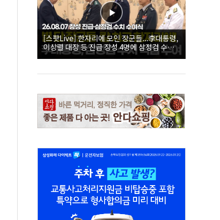
[스팟Live] 한자리에 모인 장군들...李대통령,
이상렬 대장 등 진급 장성 4명에 삼정검 수치
직접 수여｜26.08.07 장성 진급·삼정검 수치
수여식