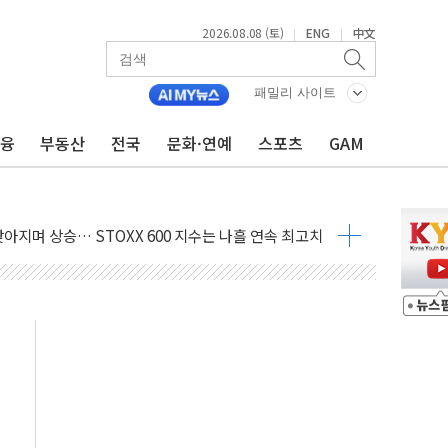
2026.08.08 (토)
ENG
中文
|
|
지대' 우려
 정청래 격차 확대'
패밀리 사이트
타진
금융
부동산
전국
문화·연예
스포츠
GAM
최고치
 요구
낮아지며 상승… STOXX 600 지수는 나흘 연속 최고치
세
엘·이란 위협에 맞설 자체 억지력 강화
동
톱'… 美 해상봉쇄 영향
각
체주 '활짝'