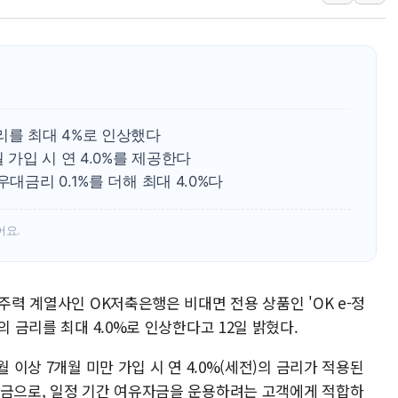
우크라 드론 전술, 중남미 콜롬비아에
동해해경, 독도 해상서 부유물 감긴 
주한미군 "오산기지 누출, 백린 아닌 
구미 폐염산처리업체서 불 2시간30여
해군과 함께하는 '불금전파, 송정' 시
리를 최대 4%로 인상했다
강원도 폭염특보 11일째…온열질환·가
 가입 시 연 4.0%를 제공한다
대금리 0.1%를 더해 최대 4.0%다
어요.
주력 계열사인 OK저축은행은 비대면 전용 상품인 'OK e-정
의 금리를 최대 4.0%로 인상한다고 12일 밝혔다.
 이상 7개월 미만 가입 시 연 4.0%(세전)의 금리가 적용된
예금으로, 일정 기간 여유자금을 운용하려는 고객에게 적합하