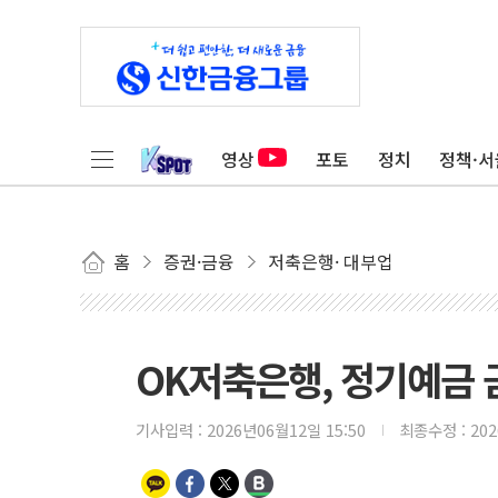
영상
포토
정치
정책·서
홈
증권·금융
저축은행· 대부업
OK저축은행, 정기예금 
기사입력 :
2026년06월12일 15:50
최종수정 :
20