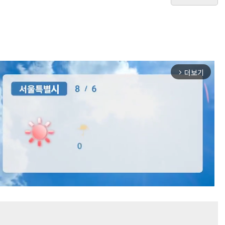
더보기
arrow_forward_ios
Mute