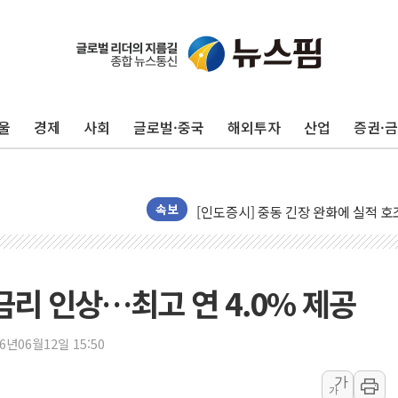
구광모, 내주 실리콘밸리서 젠슨 황 
뉴욕증시 개장 전 특징주...모더나
김정관 장관 "영업이익 N% 성과급
울
경제
사회
글로벌·중국
해외투자
산업
증권·
뉴욕증시 프리뷰, 미 주가선물 AI주
청와대, 북한 단거리 탄도미사일 발사
금값 7주 만에 최고…美 고용 둔화·
[인도증시] 중동 긴장 완화에 실적 호
속보
러, 1인칭시점 드론으로 우크라 민간
[베트남 증시] 지수 하락 속 'DGC
'월가의 황제' 다이먼 "금융시장 레
금리 인상…최고 연 4.0% 제공
양주 섬유염색공장서 화재 1명 중상…
김정관 산업부 장관 "주 52시간 손봐
26년06월12일 15:50
해군 1함대 창설 80주년…지역과 함께
가
가
[3보] 북, 원산서 동해로 단거리 탄도