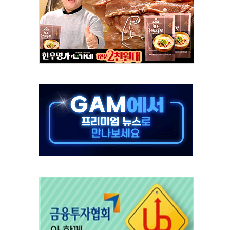
 새 안보 위기… 반군·마약카르텔이 습득해 전투 활용
어선 구조
무해한 표면 부식 물질"
분만에 진화...외국인 노동자 숨져
즌2
축 피해 최소화 '총력 대응'