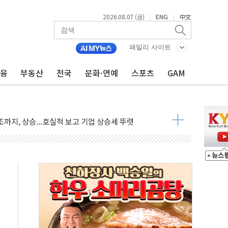
2026.08.07 (금)
ENG
中文
|
|
재회…로봇·AI 데이터센터·모빌리티 구체화
·아이온큐·도어대시↑ VS 샌디스크·피그마·앱러빈↓
패밀리 사이트
 반대…상법·자본시장법 개정 논의"
금융
부동산
전국
문화·연예
스포츠
GAM
 차익실현 속 혼조세...웨스턴디지털·샌디스크↓
에 긴급 안보 점검회의
호르무즈 재개방 기대에 강세
조까지, 상승...호실적 보고 기업 상승세 뚜렷
인 '사파리' 공격… 시민들 공포감 극대화 전략
' 임시 주총 기대감에 홀로 상한가…마진 잔액은 사상 최고
버리지 위험수위…숨은 차입이 더 큰 변수"
대응 1단계 진압 중
야, 경쟁상대 中과 비교해야"
하는 '선봉'의 대민 봉사
미사일 1발 발사… 올해 10번째·42일 만 도발