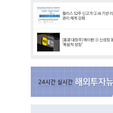
퀄리스 52주 신고가 ② AI 기반 
관리 체계 강화
[홍콩 대장주] 메이퇀 ③ 신성장
'폭발적 성장'