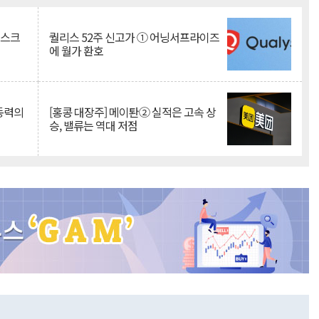
리스크
퀄리스 52주 신고가 ① 어닝서프라이즈
에 월가 환호
 동력의
[홍콩 대장주] 메이퇀② 실적은 고속 상
승, 밸류는 역대 저점