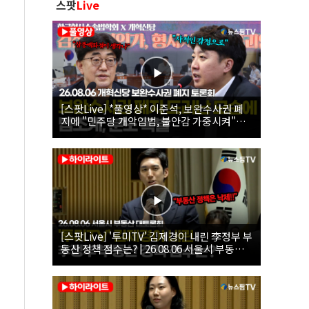
스팟
Live
[스팟Live] *풀영상* 이준석, 보완수사권 폐
지에 "민주당 개악입법, 불안감 가중시켜"｜
26.08.06 개혁신당 보완수사권 폐지 토론회
[스팟Live] '투미TV' 김제경이 내린 李정부 부
동산 정책 점수는? | 26.08.06 서울시 부동산
대토론회