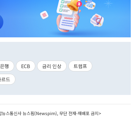
은행
ECB
금리 인상
트럼프
가르드
뉴스통신사 뉴스핌(Newspim), 무단 전재-재배포 금지>