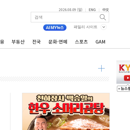
2026.08.09 (일)
ENG
中文
|
|
투입…고수온 양식장 복구·지원 '총력'
패밀리 사이트
산사태 주의보'...경북도, 호우 피해·통제구간 없어
%p' 차 재역전 성공...金 45.42% vs 鄭 44.56%
금융
부동산
전국
문화·연예
스포츠
GAM
·정청래·김민석 당대표 후보
 정청래에 승리...47.75% vs 42.08%
과 발표...김민석 47.75% 정청래 42.08%
표...김민석 45.09% 정청래 43.27% 송영길 11.63%
표...김민석 52.64% 정청래 39.89% 송영길 7.47%
0~8.14)
…공습 한계·탄약 부족 현실화
50㎜ 폭우…강원 동해안 강한 비 이어져
 환경미화원 수거차에 치여 사망