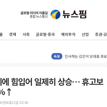
포항시 재난예산 40억 긴급 
울진·영덕 '호우특보'-포항 '
[종합] 김민석, 정청래에 '0.86
울
경제
사회
글로벌·중국
해외투자
산업
증권·
인천 합동연설회 나선 송영길
김민석, 2주차 제주·인천 경선서
인사하는 김민석 당대표 후보
속보
[속보] 민주, 제주·인천 경선 결
[속보] 민주, 인천 경선 결과 발
[속보] 민주, 제주 경선 결과 발
세에 힘입어 일제히 상승… 휴고보
이번주 국내 주요 금융일정(8.1
6%↑
美, 이란전 출구전략 만지작
강릉·동해·삼척 시간당 최대 
26년06월12일 02:36
폐기물 수거하다 참변…60대