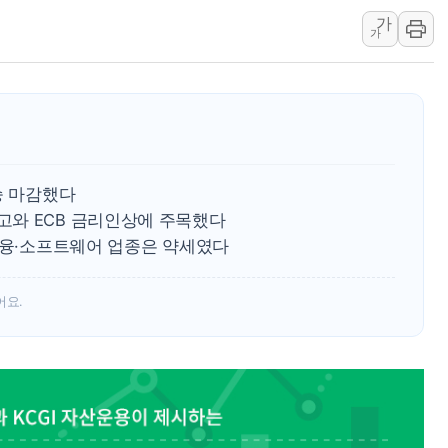
서울 중랑구 주택가서 흉기 난
가
가
李대통령 "결혼 때문에 손해 
여수 오동도 인근 해상서 모
추미애, '위안부' 피해자 기림
인천 선재도 갯벌서 해루질 중
인천서 말다툼 중 어머니 흉기
'화합' 꺼낸 김민석에 '뻔뻔
승 마감했다
와 ECB 금리인상에 주목했다
 금융·소프트웨어 업종은 약세였다
어요.