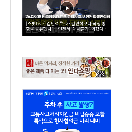
[스팟Live] 김민석 “누가 김민석보다 국정 방
향을 공유했나”…인천서 ‘대체불가’ 외쳤다 |
26.08.08 더불어민주당 당대표·최고위원 후
보 인천 합동연설회