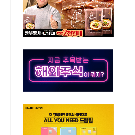
동…60대 남성 2명 숨져
보는 일 없게"…'결혼 페널티' 22개 과제 손본다
터보트 전복…1명 사망·1명 실종
의 날 참석..."국제적 시민 연대로 목소리 내야"
 실종 60대 나흘만에 숨진 채 발견
 살해 10대 아들 체포
' 받아친 정청래…제주 연설서 신경전 고조