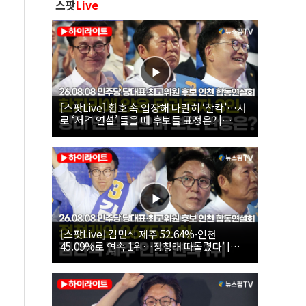
스팟
Live
[스팟Live] 환호 속 입장해 나란히 ‘찰칵’…서
로 ‘저격 연설’ 들을 때 후보들 표정은? |
26.08.08 더불어민주당 당대표·최고위원 후
보 인천 합동연설회
[스팟Live] 김민석 제주 52.64%·인천
45.09%로 연속 1위…정청래 따돌렸다’ |
26.08.08 더불어민주당 당대표·최고위원 후
보 인천 합동연설회