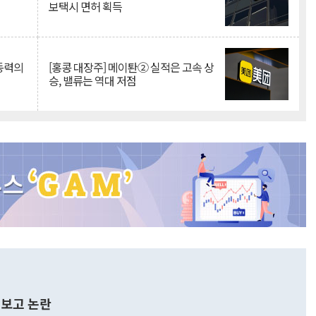
보택시 면허 획득
 동력의
[홍콩 대장주] 메이퇀② 실적은 고속 상
승, 밸류는 역대 저점
보고 논란