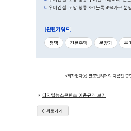
우미건설, 고양 창릉 S-1블록 494가구 분
[관련키워드]
평택
견본주택
분양가
우
<저작권자(c) 글로벌리더의 지름길 종합
디지털뉴스콘텐츠 이용규칙 보기
뒤로가기