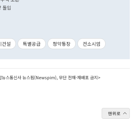
양 돌입
미건설
특별공급
청약통장
컨소시엄
뉴스통신사 뉴스핌(Newspim), 무단 전재-재배포 금지>
맨위로