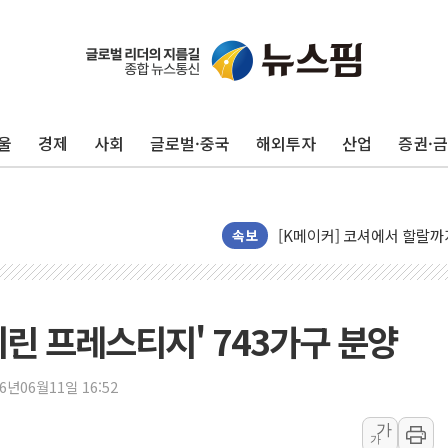
울
경제
사회
글로벌·중국
해외투자
산업
증권·
펄어비스, 붉은사막 영상 콘
현대리바트, '2026 코리
[K메이커] 코셔에서 할랄까지
[특징주] 비철금속 업종 1
속보
흥국자산운용, 코스닥 성장주
외국인 돌아왔지만 …'삼전
"월가 큰손들을 털어라" 동
미린 프레스티지' 743가구 분양
미래에셋자산운용 "변동성 커
반도체 대형주 급락에 코스
26년06월11일 16:52
카카오뱅크 '모임통장'의 락인
가
가
더본코리아 홍콩반점, '부산