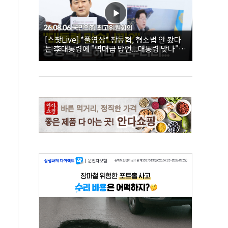
[스팟Live] *풀영상* 장동혁, 형소법 안 봤다
는 李대통령에 "역대급 망언...대통령 맞나"｜
26.08.06 국민의힘 최고위원회의