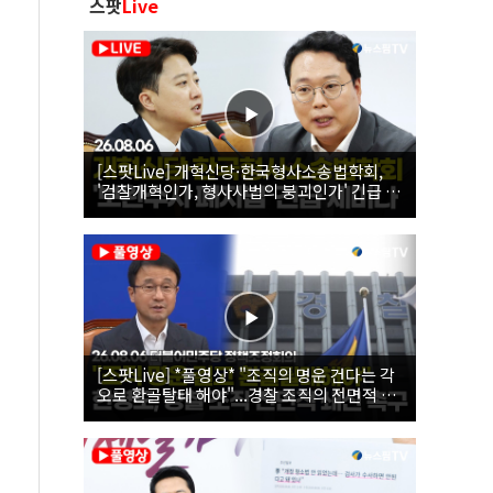
스팟
Live
[스팟Live] 개혁신당·한국형사소송법학회,
'검찰개혁인가, 형사사법의 붕괴인가' 긴급 세
미나｜26.08.06
[스팟Live] *풀영상* "조직의 명운 건다는 각
오로 환골탈태 해야"...경찰 조직의 전면적 쇄
신 촉구한 한병도 | 26.08.06 더불어민주당 정
책조정회의