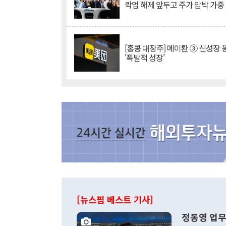
락업 해제 앞두고 주가 압박 가중
[홍콩 대장주] 메이퇀 ③ 신성장
'폭발적 성장'
[뉴스핌 베스트 기사]
정동영 업무