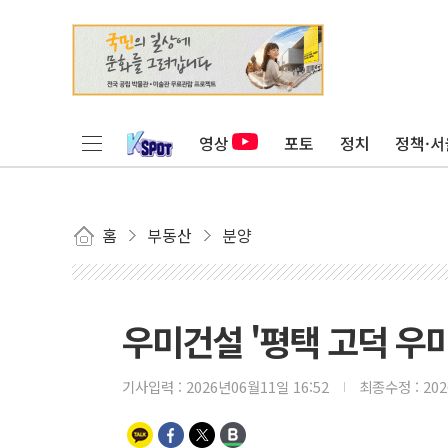
영상
포토
정치
정책·서
홈
부동산
분양
우미건설 '평택 고덕 우
기사입력 :
2026년06월11일 16:52
최종수정 :
20