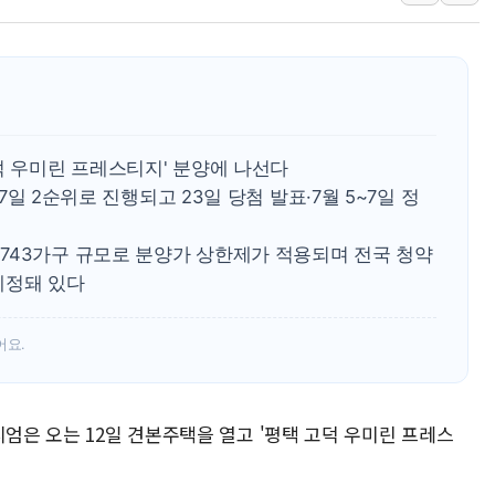
LGU+, 국내 IDaaS 최초
환율 100원 빠지면 현대차 영
국내 최대 400MW 규모 해
카카오, 'AI 수익화' 내년
덕 우미린 프레스티지' 분양에 나선다
경찰, '홍명보 감독 선임 의
17일 2순위로 진행되고 23일 당첨 발표·7월 5~7일 정
삼성전자, FMS 2026서 차
743가구 규모로 분양가 상한제가 적용되며 전국 청약
LX하우시스 "역대급 폭염에
예정돼 있다
일 안 하고 '초과근무 수당'
어요.
시엄은 오는 12일 견본주택을 열고 '평택 고덕 우미린 프레스