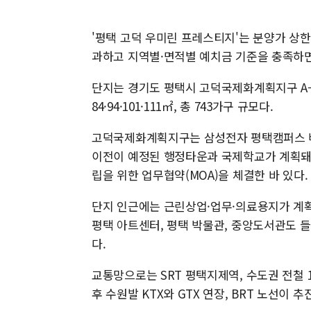
'평택 고덕 우미린 프레스티지'는 분양가 상한
과하고 지역별·면적별 예치금 기준을 충족하면
단지는 경기도 평택시 고덕국제화계획지구 A-36
84·94·101·111㎡, 총 743가구 규모다.
고덕국제화계획지구는 삼성전자 평택캠퍼스 배
이전이 예정된 행정타운과 국제학교가 계획돼 있다.
립을 위한 업무협약(MOA)을 체결한 바 있다.
단지 인근에는 근린상업·업무·의료용지가 계획
평택 아트센터, 평택 박물관, 중앙도서관도 
다.
교통망으로는 SRT 평택지제역, 수도권 전철 
후 수원발 KTX와 GTX 연장, BRT 노선이 