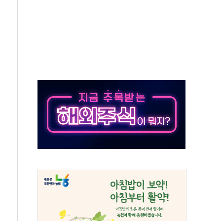
ADT캡스, 매장 운영·보안 통합관리 앱 출시
 클라우드 보안인증 획득
업익 2.2조 증발...하반기 '환율 역풍' 우려
남 태양광발전 '첫삽'…남동발전, 재생에너지 '앞장'
 상반기부터 본격화
혹' 축구협회 압수수색
세대 AI 메모리 기술력 과시
 고단열 인테리어 관심 급증"
 챙긴 경찰관 2명 송치