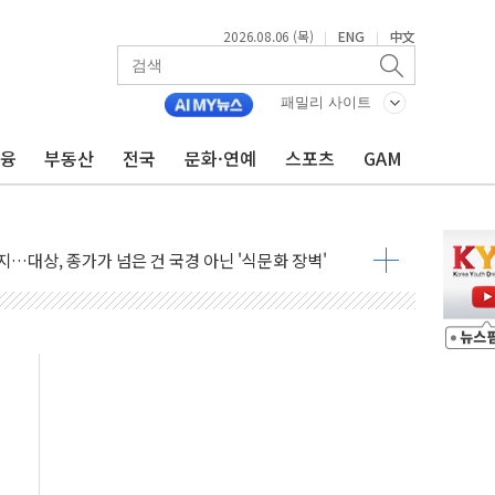
2026.08.06 (목)
ENG
中文
|
|
패밀리 사이트
금융
부동산
전국
문화·연예
스포츠
GAM
테스트 '비욘드 디 어비스' 수상작 발표
아빌드위크' 참가…리모델링 상담 제공
…대상, 종가가 넘은 건 국경 아닌 '식문화 장벽'
1% 급등…구리 가격 상승 전망 부각
 담은 채권혼합 펀드 2종 출시
·하이닉스'는 사고 급등주는 팔았다
시다발 해킹 공격...이번에도 이란 작품?
진 AI 반도체, 메모리 넘어 밸류체인 분산 투자해야"
피 4%↓…매도 사이드카 발동
 효과, '모임주' 이자 기여도 일반 2배
 돼지국밥짬뽕' 2주간 전국 한시 판매