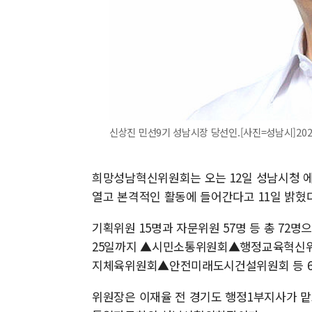
신상진 민선9기 성남시장 당선인.[사진=성남시]2026.06
희망성남혁신위원회는 오는 12일 성남시청 에
열고 본격적인 활동에 들어간다고 11일 밝혔다
기획위원 15명과 자문위원 57명 등 총 72
25일까지 ▲시민소통위원회▲행정교육혁
지체육위원회▲안전미래도시건설위원회 등 6
위원장은 이재율 전 경기도 행정1부지사가 