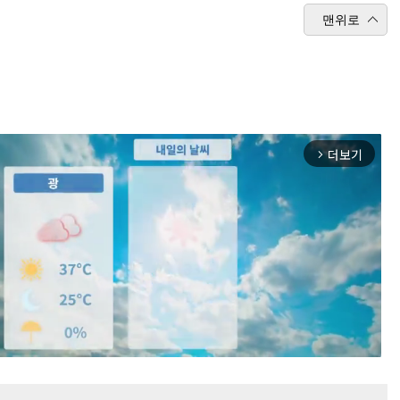
맨위로
더보기
arrow_forward_ios