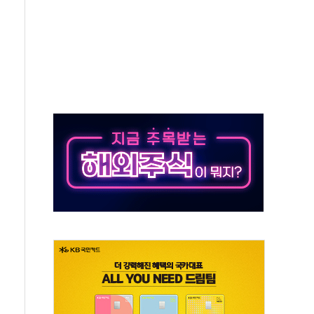
 온열질환자 2872명
 與 내부서 '총선·대선 직격탄' 우려
궤도'
지역 선포
입자…경찰, 현행범 체포
"
기 신속 보상 강화