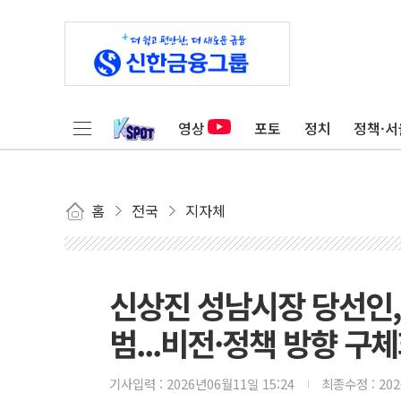
영상
포토
정치
정책·서
홈
전국
지자체
신상진 성남시장 당선인,
범...비전·정책 방향 구
기사입력 :
2026년06월11일 15:24
최종수정 :
20