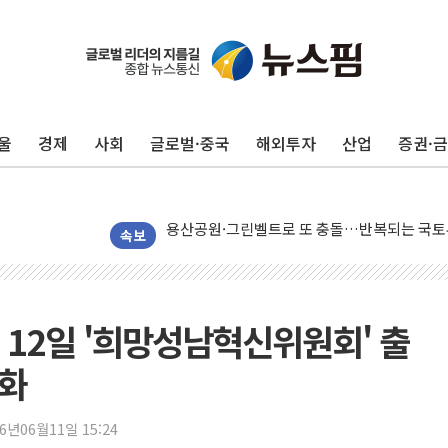
울
경제
사회
글로벌·중국
해외투자
산업
증권·
신길동 신축도 3.3㎡당 7250만원…써밋 클라
용산공원·그린벨트로 또 충돌…반복되는 국토부
[AI 부동산 투데이] 특공 전략도 '극과 극'…
속보
[코인시황] 비트코인 6만4000달러대 횡보…고
[베트남 증시] 유동성 부진 지속, 강보합 마감
'찜통더위'에 전력수요 역대 최고치 경신…한낮 
 12일 '희망성남혁신위원회' 출
후티 반군, 예멘 정부군과 사우디 동시 공격…
체화
42.5도 역대급 폭염…동물들도 특별식으로 여
경찰, 9월부터 '가족 사건' 못 맡는다…상피제
26년06월11일 15:24
포스코홀딩스, 포스코인터·DX 지분 일부 매각