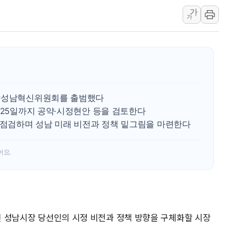
가
태국 학교서 중학생 총기 난사...최소 7명 사망
가
40.2도 찍은 서울 등 폭염중대경보 해제…누적
"文정부 악몽 재현 안돼"...李 부동산 세제안에
신세계사이먼 '대구 프리미엄 아울렛' 건립 '본
李대통령, 호우 피해 경북 안동·의성 특별재난
'변기 수리' 집주인에게 흉기 휘두른 30대 세
희망성남혁신위원회를 출범했다
워트, 상반기 영업이익 30억원
 25일까지 공약·시정현안 등을 검토한다
프롬바이오, 10일 거래 재개…"재무구조 개편
을 점검하며 성남 미래 비전과 정책 밑그림을 마련한다
NH농협생명, 농작업 중 온열질환 보장…폭염
아바코, 2분기 매출 120억원
어요.
상진 성남시장 당선인의 시정 비전과 정책 방향을 구체화할 시장