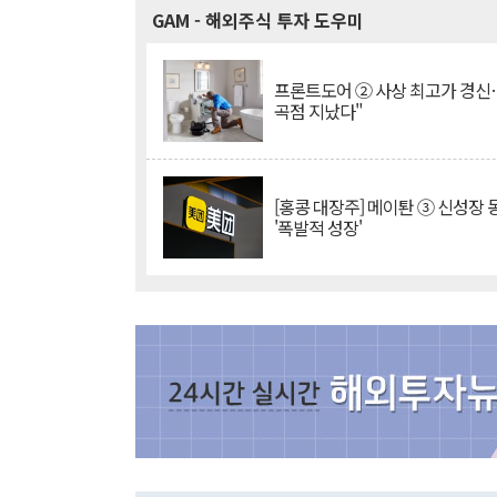
GAM
- 해외주식 투자 도우미
프론트도어 ② 사상 최고가 경신
곡점 지났다"
[홍콩 대장주] 메이퇀 ③ 신성장
'폭발적 성장'