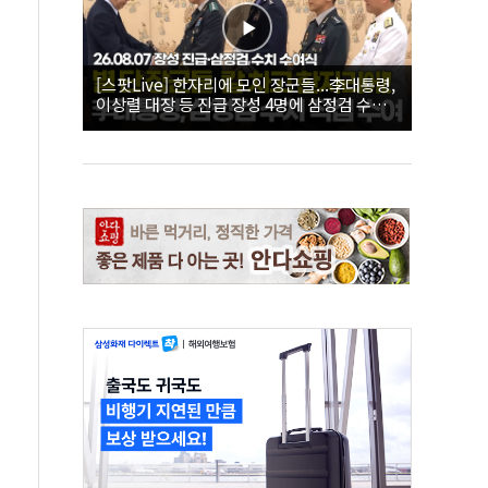
[스팟Live] 한자리에 모인 장군들...李대통령,
이상렬 대장 등 진급 장성 4명에 삼정검 수치
직접 수여｜26.08.07 장성 진급·삼정검 수치
수여식