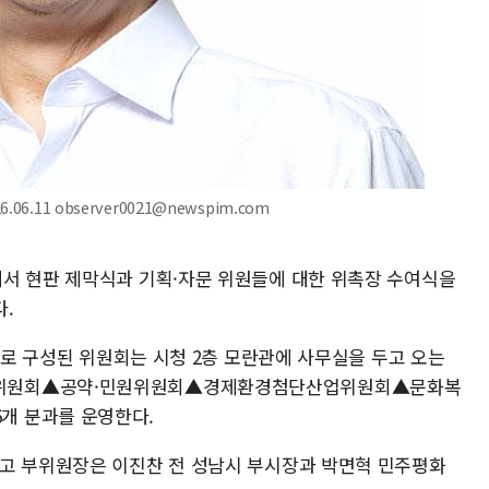
.11 observer0021@newspim.com
서 현판 제막식과 기획·자문 위원들에 대한 위촉장 수여식을
.
명으로 구성된 위원회는 시청 2층 모란관에 사무실을 두고 오는
신위원회▲공약·민원위원회▲경제환경첨단산업위원회▲문화복
개 분과를 운영한다.
맡고 부위원장은 이진찬 전 성남시 부시장과 박면혁 민주평화