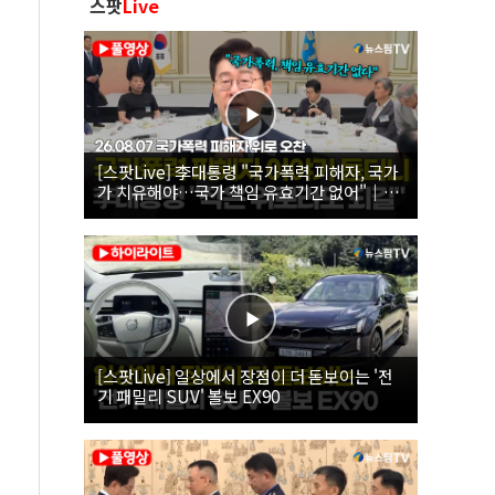
스팟
Live
[스팟Live] 李대통령 "국가폭력 피해자, 국가
가 치유해야…국가 책임 유효기간 없어"｜
26.08.07 국가폭력 피해자 위로 오찬
[스팟Live] 일상에서 장점이 더 돋보이는 '전
기 패밀리 SUV' 볼보 EX90