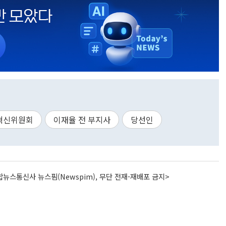
혁신위원회
이재율 전 부지사
당선인
뉴스통신사 뉴스핌(Newspim), 무단 전재-재배포 금지>