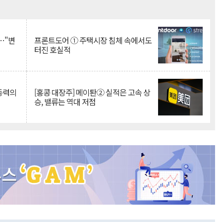
Mute
…"변
프론트도어 ① 주택시장 침체 속에서도
터진 호실적
 동력의
[홍콩 대장주] 메이퇀② 실적은 고속 상
승, 밸류는 역대 저점