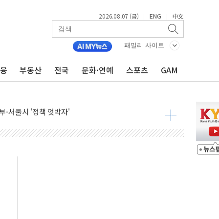
2026.08.07 (금)
ENG
中文
|
|
패밀리 사이트
금융
부동산
전국
문화·연예
스포츠
GAM
비온 59㎡ 18억원대
-서울시 '정책 엇박자'
생애최초만 경쟁 치열
래·ETF 매수에도 고유가·금리·입법 지연 '삼중 부담'
...석유·가스주 올랐지만 빈그룹이 상쇄
총수요 104.3GW 기록
 위기 고조되는 또 다른 중동 화약고
름나기 [뉴스핌 줌인]
 실시