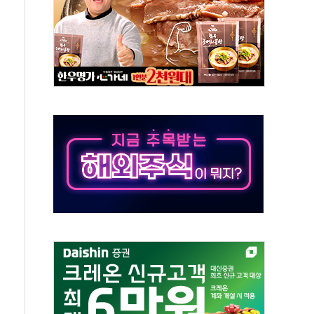
23명…정부, 비상대응기구 가동
 베이징도 부동산 규제 철폐
승으로 피서객 7명 고립…전원 구조
 멍' 운영…페르세우스 유성우 관측