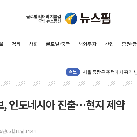
[속보] 민주, 인천 경선 결과 발
[속보] 민주, 제주 경선 결과 발
이번주 국내 주요 금융일정(8.1
美, 이란전 출구전략 만지작
울
경제
사회
글로벌·중국
해외투자
산업
증권·
강릉·동해·삼척 시간당 최대 
폐기물 수거하다 참변…60대
서울 중랑구 주택가서 흉기 난
李대통령 "결혼 때문에 손해 
속보
여수 오동도 인근 해상서 모
추미애, '위안부' 피해자 기림
인천 선재도 갯벌서 해루질 중
, 인도네시아 진출…현지 제약
인천서 말다툼 중 어머니 흉기
'화합' 꺼낸 김민석에 '뻔뻔
李대통령, ISA 개편 재검토 
26년06월11일 14:44
동해중부 전 해상 풍랑주의보…