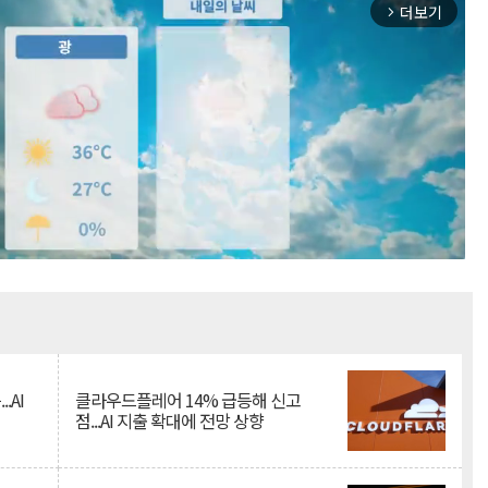
더보기
arrow_forward_ios
Mute
.AI
클라우드플레어 14% 급등해 신고
점...AI 지출 확대에 전망 상향