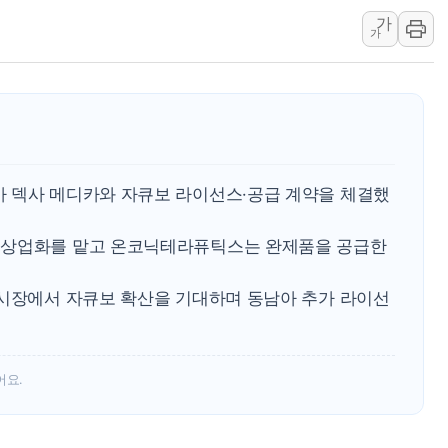
가
연일 폭염에 온열질환 사망 
가
中 전방위 아파트 부양, 수도
인제 용대리 계곡서 수위 상
동해시, 11~14일 '별똥별
 덱사 메디카와 자큐보 라이선스·공급 계약을 체결했
·상업화를 맡고 온코닉테라퓨틱스는 완제품을 공급한
 시장에서 자큐보 확산을 기대하며 동남아 추가 라이선
어요.