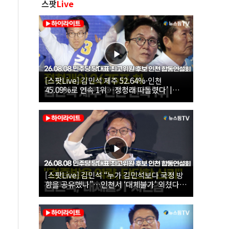
스팟
Live
[스팟Live] 김민석 제주 52.64%·인천
45.09%로 연속 1위…정청래 따돌렸다’ |
26.08.08 더불어민주당 당대표·최고위원 후
보 인천 합동연설회
[스팟Live] 김민석 “누가 김민석보다 국정 방
향을 공유했나”…인천서 ‘대체불가’ 외쳤다 |
26.08.08 더불어민주당 당대표·최고위원 후
보 인천 합동연설회