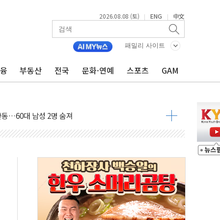
표...김민석 45.09% 정청래 43.27% 송영길 11.63%
2026.08.08 (토)
ENG
中文
|
|
표...김민석 52.64% 정청래 39.89% 송영길 7.47%
0~8.14)
패밀리 사이트
…공습 한계·탄약 부족 현실화
금융
부동산
전국
문화·연예
스포츠
GAM
50㎜ 폭우…강원 동해안 강한 비 이어져
 환경미화원 수거차에 치여 사망
동…60대 남성 2명 숨져
보는 일 없게"…'결혼 페널티' 22개 과제 손본다
터보트 전복…1명 사망·1명 실종
의 날 참석..."국제적 시민 연대로 목소리 내야"
 실종 60대 나흘만에 숨진 채 발견
 살해 10대 아들 체포
' 받아친 정청래…제주 연설서 신경전 고조
지시…與 "적극 환영"·野 "졸속 국정"
10일까지 최대 3.5m 높은 물결