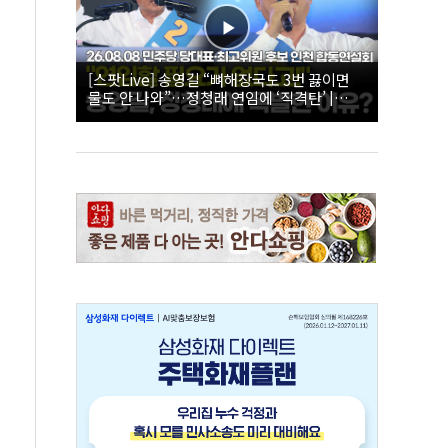
[스팟Live] 송영길 “뼈해장국도 3번 끓이면
물도 안 나와”…정청래 연임에 ‘직격탄’ |
26.08.08 더불어민주당 당대표·최고위원 후
보 인천 합동연설회