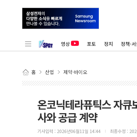
영상
포토
정치
정책·서
홈
산업
제약·바이오
온코닉테라퓨틱스 자큐보
사와 공급 계약
기사입력 :
2026년06월11일 14:44
최종수정 :
20