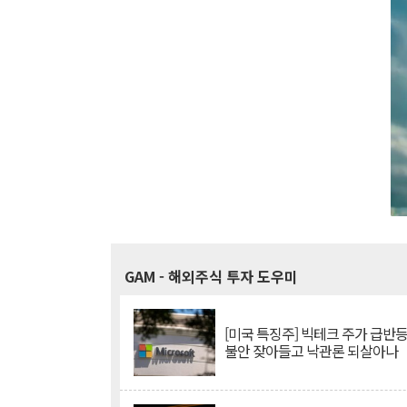
GAM
- 해외주식 투자 도우미
[미국 특징주] 빅테크 주가 급반등..
불안 잦아들고 낙관론 되살아나