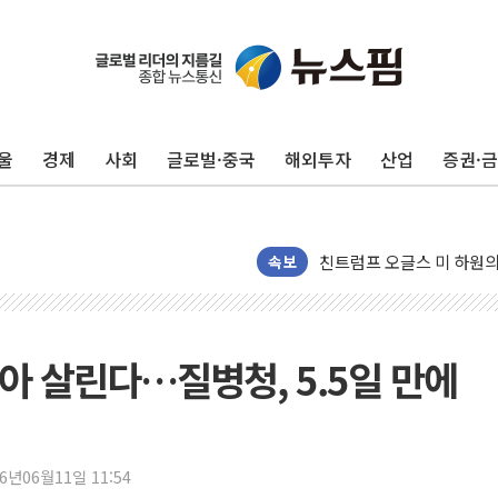
대우건설, 50대 이강석 대
비츠로넥스텍, 한화에어로스
1410원대 내려간 환율, "
울
경제
사회
글로벌·중국
해외투자
산업
증권·
종합특검, '계엄 수용공간
"주식이야 코인이야"…연속
친트럼프 오글스 미 하원의
에쓰씨엔지니어링, 큐니티와
속보
애드포러스, 30억원 규모
롯데웰푸드, 2분기 영업익 8
이성윤 '호남 민심은 주석
아 살린다…질병청, 5.5일 만에
나경원 의원 "장기보유 1
李대통령, 규제합리화위 
한병도 "국민의힘, 말로만
26년06월11일 11:54
금투협, ChatGPT로 투