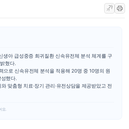
가
박홍근 "국가재정시스템 
가
우리자산운용, MMF 순자
李대통령, 장성 진급 신고
TBH글로벌, 상반기 매출 
AI 메모리 향한 뜨거운 관
건설 불황 속 내실 다진 
신생아 급성중증 희귀질환 신속유전체 분석 체계를 구
 밝혔다.
으로 신속유전체 분석을 적용해 20명 중 10명의 원
달성했다.
피와 맞춤형 치료·장기 관리·유전상담을 제공받았고 전
어요.