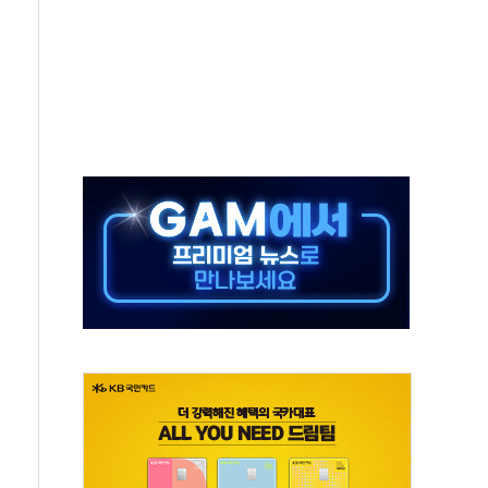
안정성 한순간도 흔들려선 안돼"
산 30조 돌파…증시 급락에 업계 1위
식 "내란으로 훼손된 軍 신뢰 회복해야"
1006억원…전년비 13.9% 증가
심…SK하이닉스, FMS서 '풀스택' 기술력 과시
한샘…B2B 확장으로 성장동력 확보