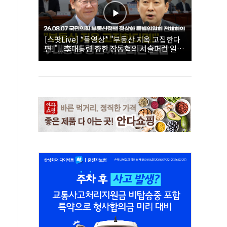
[스팟Live] *풀영상* "부동산 지옥 고집한다
면!"...李대통령 향한 장동혁의 서슬퍼런 일갈
| 26.08.07 국민의힘 부동산정책 정상화 특별
위원회 전체회의