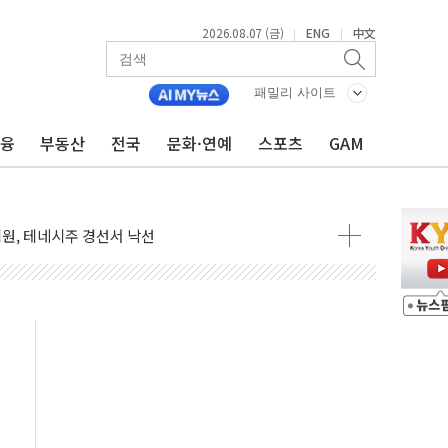
2026.08.07 (금)
ENG
中文
|
|
표 전면에...임원·조직 대대적 개편 예고
페이스와 '누리호 5기분 엔진 구성품' 수주
패밀리 사이트
당분간 1400원 초반대 등락"
금융
부동산
전국
문화·연예
스포츠
GAM
 확보' 신용해 前교정본부장 불구속 기소
 사이드카·널뛰기에 개미들 '패닉'
원, 테네시주 경선서 낙선
 반도체 EPC 추가 수주
 자사주 취득
8.5% 증가... 해외 자회사가 이끈 '더블 성장'
야청' 파장…친명계 "처절한 역사를 말장난으로" 비판
주택자 과도한 세금 부당"…소득세법 개정안 발의 예고
부위원장에 김태유·국립외교원장에 김흥규
 주택 공급…도시정비법·주택법 등 처리 협조하라"
자 웹리포트 만든다…AI 금융데이터 분석 과정 개설