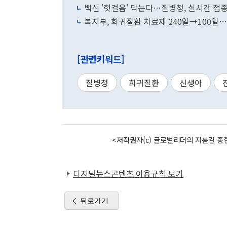
백신 '헛걸음' 막는다…질병청, 실시간 접
복지부, 희귀질환 치료제 240일→100일…
[관련키워드]
질병청
희귀질환
신생아
<저작권자(c) 글로벌리더의 지름길 종합
디지털뉴스콘텐츠 이용규칙 보기
뒤로가기