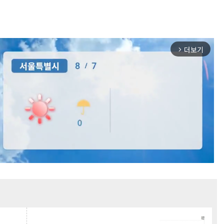
더보기
arrow_forward_ios
Mute