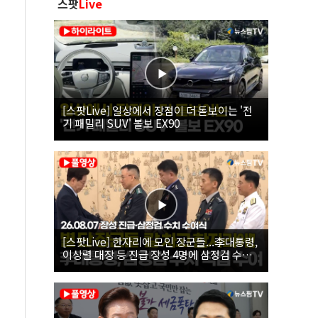
스팟
Live
[스팟Live] 일상에서 장점이 더 돋보이는 '전
기 패밀리 SUV' 볼보 EX90
[스팟Live] 한자리에 모인 장군들...李대통령,
이상렬 대장 등 진급 장성 4명에 삼정검 수치
직접 수여｜26.08.07 장성 진급·삼정검 수치
수여식