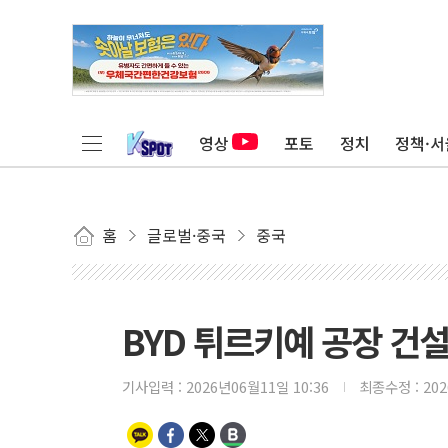
영상
포토
정치
정책·서
홈
글로벌·중국
중국
BYD 튀르키예 공장 건설
기사입력 :
2026년06월11일 10:36
최종수정 :
20