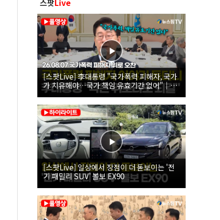
스팟
Live
[스팟Live] 李대통령 "국가폭력 피해자, 국가
가 치유해야…국가 책임 유효기간 없어"｜
26.08.07 국가폭력 피해자 위로 오찬
[스팟Live] 일상에서 장점이 더 돋보이는 '전
기 패밀리 SUV' 볼보 EX90