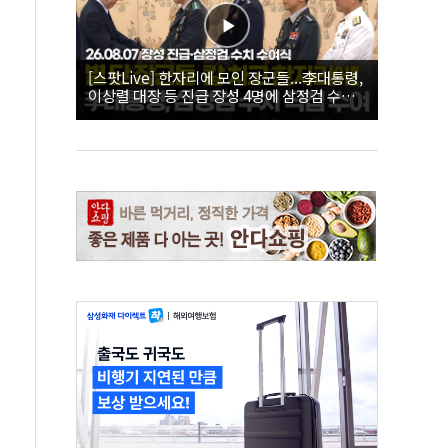
[스팟Live] 한자리에 모인 장군들...李대통령,
이상렬 대장 등 진급 장성 4명에 삼정검 수치
직접 수여｜26.08.07 장성 진급·삼정검 수치
수여식