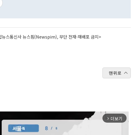
뉴스통신사 뉴스핌(Newspim), 무단 전재-재배포 금지>
맨위로
더보기
arrow_forward_ios