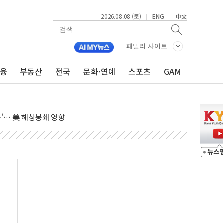
2026.08.08 (토)
ENG
中文
|
|
낮아지며 상승… STOXX 600 지수는 나흘 연속 최고치
패밀리 사이트
세
금융
부동산
전국
문화·연예
스포츠
GAM
엘·이란 위협에 맞설 자체 억지력 강화
동
톱'… 美 해상봉쇄 영향
각
체주 '활짝'
스닥 선물 1%대 상승
상 기대 후퇴
·태양광주↑ VS 트레이드데스크·웬디스↓
 끝까지 찾겠다"