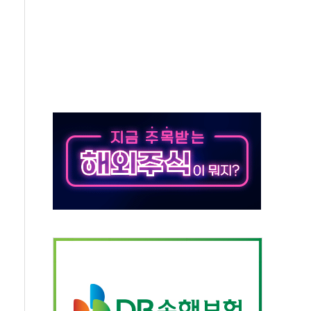
중 완화 전환점"
적 공급 확대·속도전 총력"
 급등
않아"