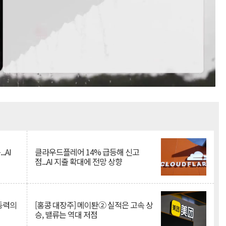
Mute
.AI
클라우드플레어 14% 급등해 신고
점...AI 지출 확대에 전망 상향
 동력의
[홍콩 대장주] 메이퇀② 실적은 고속 상
승, 밸류는 역대 저점