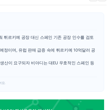
트럼프 "금리 내려야"…파월 때와 달리 워시엔 톤 낮춰
특정 정치인 측근 포항시 정책특보 내정설...포항시 '시끌'
李 "해남 태양광, 대한민국 다음 100년 밑거름…수도권 집
李 대통령, '6시간 마라톤 부동산 2차 회의' 주재… "전폭
트럼프, 中 겨냥 폴리실리콘 관세 15% 부과…美 태양광주
맞춰 튀르키예 공장 대신 스페인 기존 공장 인수를 검토
[사진] 빈살만과 에르도안의 만남
예정이며, 유럽 판매 급증 속에 튀르키예 10억달러 공
이란와이어 "이란 최고지도자 위독…곧 사망해도 놀랍지 
U 생산이 요구되자 비야디는 대EU 우호적인 스페인 등
어요.