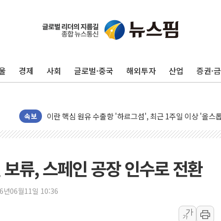
유럽증시, 美 고용 예상 밖 부진에 연준 금리 인상 가능성 
미 연준 매파 기세 꺾이나…고용 감소에 9월 동결 전망 우
울
경제
사회
글로벌·중국
해외투자
산업
증권·
[종합] 이슬람 수니파 3국, '공동방위협정' 체결… 이스라
트럼프, 백신·자폐증 행정명령 검토…"이르면 다음 주"
美 항소법원, 백악관 무도회장 공사 중단 명령…트럼프 제
이란 핵심 원유 수출항 '하르그섬', 최근 1주일 이상 '올스
속보
美 고용 쇼크에 엔화 장중 급등…시장은 "또 개입했나" 촉
[AI MY 뉴스] 뉴욕 반도체주 프리뷰...美 고용 쇼크에 반도
뉴욕증시 프리뷰, 美 고용 쇼크에 금리 인상 우려 후퇴…나
 보류, 스페인 공장 인수로 전환
[종합] 美 7월 고용 2만3000명 감소 '쇼크'…9월 금리 인
[사진] 이슬람 수니파 3개국, 공동방위협정 체결
26년06월11일 10:36
뉴욕증시 개장 전 특징주...아틀라시안·클라우드플레어
가
가
보훈부, 미 DPAA와 MOU… "6·25 미군 실종자 7359명