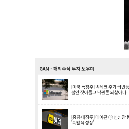
GAM
- 해외주식 투자 도우미
[미국 특징주] 빅테크 주가 급반등..
불안 잦아들고 낙관론 되살아나
[홍콩 대장주] 메이퇀 ③ 신성장
'폭발적 성장'