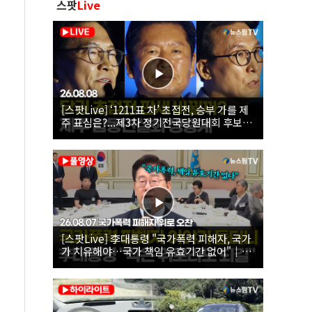
스팟
Live
[스팟Live] ‘1211표 차’ 초접전, 승부 가를 제
주 표심은?...제3차 정기전국당원대회 후보자
제주 합동연설회 생중계 | 26.08.08
[스팟Live] 李대통령 "국가폭력 피해자, 국가
가 치유해야…국가 책임 유효기간 없어"｜
26.08.07 국가폭력 피해자 위로 오찬