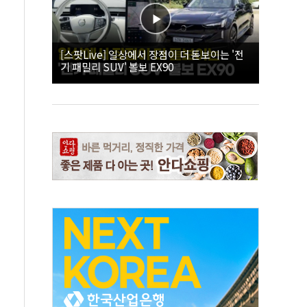
[스팟Live] 일상에서 장점이 더 돋보이는 '전
기 패밀리 SUV' 볼보 EX90