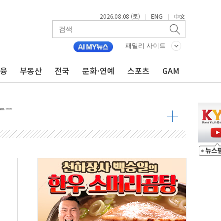
2026.08.08 (토)
ENG
中文
|
|
 물결
동
패밀리 사이트
금융
부동산
전국
문화·연예
스포츠
GAM
 구조
관측
 발효
8도 넘으면 중단
해소될 듯
것"
지대' 우려