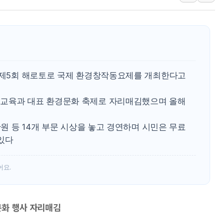
한상협, 업계 개인정보 보안 새판 짠다…'자율규제단체' 
민주당, 오늘 제주·인천 경선 발표...김민석 '재역전' vs 정
뉴욕증시, 고용 쇼크에 금리 인상 우려 후퇴…S&P500 
트럼프, 쿡 연준 이사 해임 재추진…"26일까지 의혹 소명"
유럽증시, 美 고용 예상 밖 부진에 연준 금리 인상 가능성 
서 제5회 해로토로 국제 환경창작동요제를 개최한다고
미 연준 매파 기세 꺾이나…고용 감소에 9월 동결 전망 우
경교육과 대표 환경문화 축제로 자리매김했으며 올해
만원 등 14개 부문 시상을 놓고 경연하며 시민은 무료
있다
어요.
문화 행사 자리매김