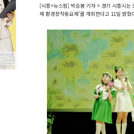
[시흥=뉴스핌] 박승봉 기자 = 경기 시흥시는 
제 환경창작동요제'를 개최한다고 11일 밝혔다