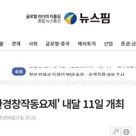
동해중부 전 해상 풍랑주의보…10일까지 최대 3.5m 높은
연일 폭염에 온열질환 사망 23명…정부, 비상대응기구 가
中 전방위 아파트 부양, 수도 베이징도 부동산 규제 철폐
울
경제
사회
글로벌·중국
해외투자
산업
증권·
인제 용대리 계곡서 수위 상승으로 피서객 7명 고립…전원
동해시, 11~14일 '별똥별 멍' 운영…페르세우스 유성우 
강원 중·남부 동해안 시간당 50mm 이상 폭우…호우경보
청양 밭에서 일하던 90대 숨져…온열질환 여부 조사
속보
폭염에 車 운전면허 기능시험 오전 집중 편성…체감온도 3
李대통령, 'ISA·주가누르기 방지법' 전면 재검토 지시
'호우 특보' 경북 울진 시간당 20~30mm 강한 비...가뭄 
환경창작동요제' 내달 11일 개최
주말 무더위·열대야 지속…내륙 곳곳 소나기
오세훈 "용산공원 주택 검토, 민주당 스스로 원칙 뒤집는 
26년06월11일 10:22
충북 주말 무더위 지속…청주·진천 35도, 곳곳 소나기
가
가
10월 보완수사권 폐지·공소청 출범…피해자들 '범죄 사각