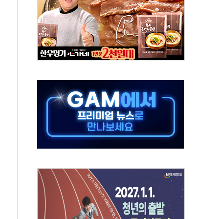
타진
청래 '격차 확대'
최고치
 요구
낮아지며 상승… STOXX 600 지수는 나흘 연속 최고치
세