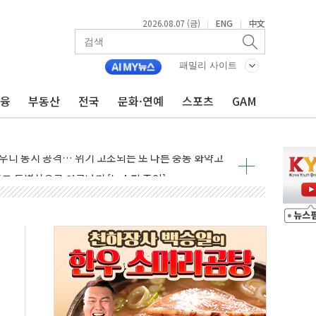
2026.08.07 (금)
ENG
中文
|
|
패밀리 사이트
금융
부동산
전국
문화·연예
스포츠
GAM
최고치 경신…한낮 총수요 104.3GW 기록
사우디 동시 공격… 위기 고조되는 또 다른 중동 화약고
들도 특별식으로 여름나기 [뉴스핌 줌인]
 못 맡는다…상피제 실시
X 지분 일부 매각
...최소 7명 사망
중대경보 해제…누적 온열질환자 2872명
.李 부동산 세제안에 與 내부서 '총선·대선 직격탄' 우려
아울렛' 건립 '본궤도'
안동·의성 특별재난지역 선포