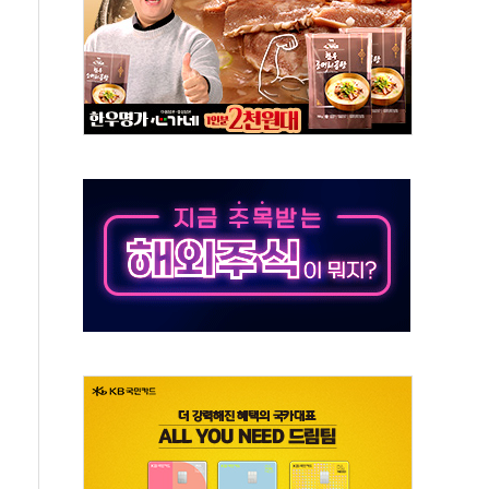
 휘두른 30대 세입자…경찰, 현행범 체포
억원
개…"재무구조 개편"
열질환 보장…폭염기 신속 보상 강화
 진단 분야 독점 라이선스 계약"
11' 캐나다 IND 신청
 군 장병 금융교육·전역 지원 협약
보험' 6개월 배타적사용권 획득
 상폐 위기…관리종목 우려 지정예고 총 63개