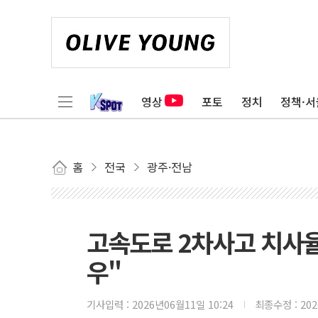
영상
포토
정치
정책·서
홈
전국
광주·전남
고속도로 2차사고 치사율
우"
기사입력 :
2026년06월11일 10:24
최종수정 :
20