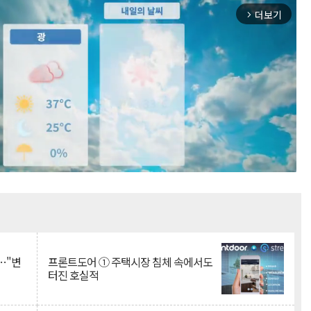
더보기
arrow_forward_ios
Mute
…"변
프론트도어 ① 주택시장 침체 속에서도
터진 호실적