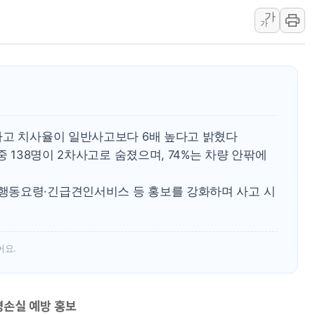
가
'변기 수리' 집주인에게 흉기
가
워트, 상반기 영업이익 30
프롬바이오, 10일 거래 재
NH농협생명, 농작업 중 온
아바코, 2분기 매출 120억원
랩지노믹스 "디엑솜과 美 암
사고 치사율이 일반사고보다 6배 높다고 밝혔다
보로노이, 폐암 치료제 'VRN
중 138명이 2차사고로 숨졌으며, 74%는 차량 안팎에
푸본현대생명, 육군 3군단과
교보생명, '교보K-맞춤건강
행동요령·긴급견인서비스 등 홍보를 강화하며 사고 시
벼랑 끝 선 '동전주' 무더기
어요.
명손실 예방 홍보