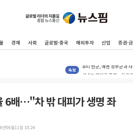
울
경제
사회
글로벌·중국
해외투자
산업
증권·
'찜통더위'에 전력수요 역대 
후티 반군, 예멘 정부군과 
42.5도 역대급 폭염…동물
속보
경찰, 9월부터 '가족 사건'
포스코홀딩스, 포스코인터·D
태국 학교서 중학생 총기 난사
 6배…"차 밖 대피가 생명 좌
40.2도 찍은 서울 등 폭염
"文정부 악몽 재현 안돼"..
신세계사이먼 '대구 프리미엄 
26년06월11일 10:24
李대통령, 호우 피해 경북 