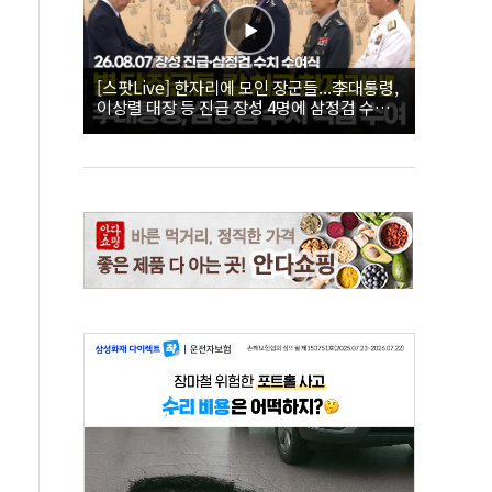
[스팟Live] 한자리에 모인 장군들...李대통령,
이상렬 대장 등 진급 장성 4명에 삼정검 수치
직접 수여｜26.08.07 장성 진급·삼정검 수치
수여식