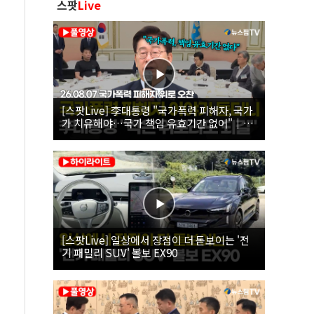
스팟
Live
[스팟Live] 李대통령 "국가폭력 피해자, 국가
가 치유해야…국가 책임 유효기간 없어"｜
26.08.07 국가폭력 피해자 위로 오찬
[스팟Live] 일상에서 장점이 더 돋보이는 '전
기 패밀리 SUV' 볼보 EX90