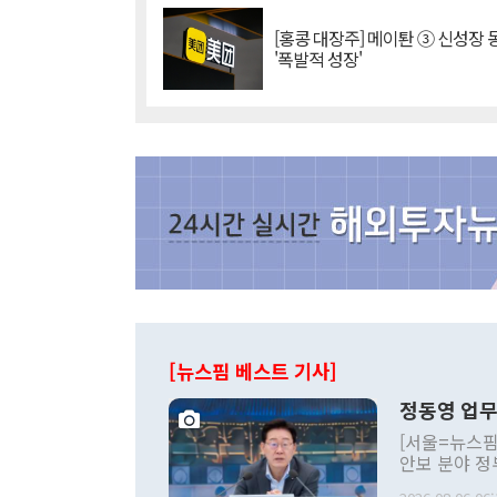
[홍콩 대장주] 메이퇀 ③ 신성장
'폭발적 성장'
[뉴스핌 베스트 기사]
정동영 업무
[서울=뉴스핌
안보 분야 정
평화공존 발전