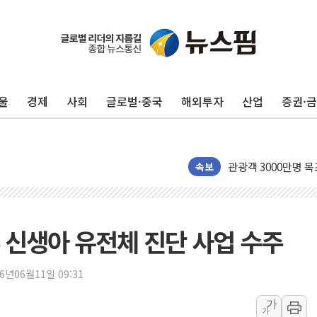
우리자산운용, MMF
TBH글로벌, 상반기 
AI 메모리 향한 뜨거
건설 불황 속 내실 
울
경제
사회
글로벌·중국
해외투자
산업
증권·
"내년 메모리 물량 
현대지에프홀딩스, 자
관광객 3000만명 
[뉴스핌 이 시각 PI
속보
美 정보 당국 "푸틴,
인도, 바이오가스 생산
서울시, 정비사업으로 
 신생아 유전체 진단 사업 수주
신인류콘텐츠, 핀란드 
"일부 존치" vs "
26년06월11일 09:31
[AI 카드뉴스] 기
가
가
국민의힘 윤리위, '