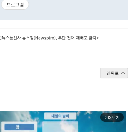
프로그램
뉴스통신사 뉴스핌(Newspim), 무단 전재-재배포 금지>
맨위로
더보기
arrow_forward_ios