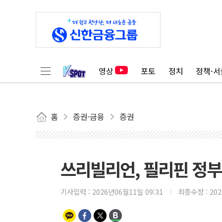
영상
포토
정치
정책·서
홈
증권·금융
증권
쓰리빌리언, 필리핀 정부
기사입력 :
2026년06월11일 09:31
최종수정 :
20