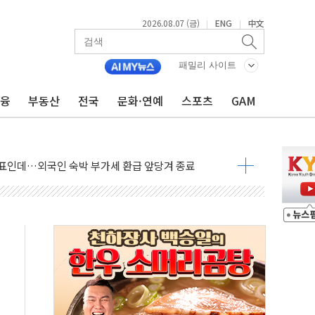
 순자산 30조 돌파…증시 급락에 업계 1위
2026.08.07 (금)
ENG
中文
|
|
매출 1006억원…전년비 13.9% 증가
운 관심…SK하이닉스, FMS서 '풀스택' 기술력 과시
패밀리 사이트
다진 한샘…B2B 확장으로 성장동력 확보
금융
부동산
전국
문화·연예
스포츠
GAM
동났다"…선수금 내걸고 확보 전쟁
사주 1000억 연내 소각…2분기 영업익 853억
목표인데…외국인 숙박 부가세 환급 앞당겨 종료
CK] 축구협회 성접대 기간, 대표팀 무패 外
 몇 년 내 NATO 결속력 시험하려 한정적 침공 가능성"
에 3.5조원 투입키로...'에너지 자립' 일환
주택 36% 늘었다...공급부족 전 시장 규제 탓 커
AI 기업 Audission Oy와 운영 파트너십 체결
전면 개발"…서리풀2구역 갈등, 협의 테이블에
후변화가 바꾼 대한민국 여름
부산 돌려차기 발언' 논란 서범수·진종오 징계절차 개시