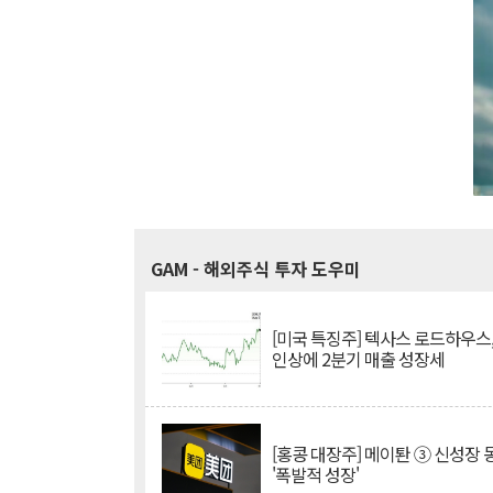
GAM
- 해외주식 투자 도우미
[미국 특징주] 텍사스 로드하우스
인상에 2분기 매출 성장세
[홍콩 대장주] 메이퇀 ③ 신성장
'폭발적 성장'