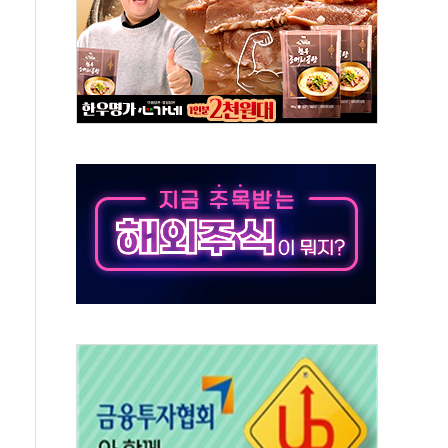
 하마
2분 만에 주불 진화...인명피해 없어
모 압류재산 1506건 공매