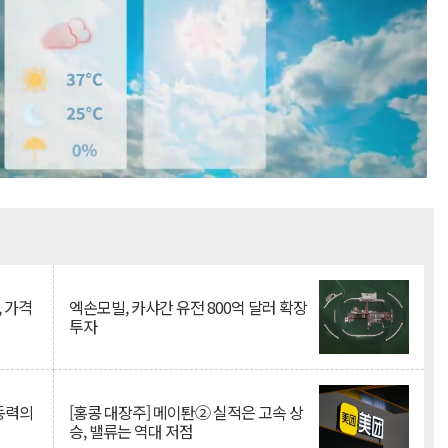
Mute
, 가격
엑손모빌, 카샤간 유전 800억 달러 확장
투자
 동력의
[홍콩 대장주] 메이퇀② 실적은 고속 상
승, 밸류는 역대 저점