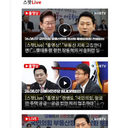
스팟
Live
[스팟Live] *풀영상* "부동산 지옥 고집한다
면!"...李대통령 향한 장동혁의 서슬퍼런 일갈
| 26.08.07 국민의힘 부동산정책 정상화 특별
위원회 전체회의
[스팟Live] *풀영상* 한병도 “국민의힘, 말로
만 주택 공급…공급 법안 처리 협조하라”｜
26.08.07 더불어민주당 원내대책회의