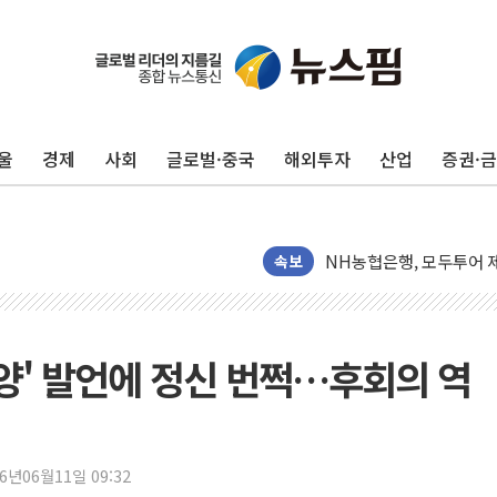
전남광주 화정역 인근 도로
청도 문수리 야산서 산불 
'해병 순직 책임' 임성근 
울
경제
사회
글로벌·중국
해외투자
산업
증권·
헥토이노베이션, 상반기 매
우리은행, 고창해상풍력에 
NH농협은행, 모두투어 
민병덕 "오늘 67개 점포
속보
하나금융이 쏘아 올린 CI
종합특검, '尹 관저 이전 
코스피·코스닥 오전 동반
양' 발언에 정신 번쩍…후회의 역
'입추'인데 연일 찜통더
"최대 2시간 앞서 침수 
유니슨 "국내생산세액공제
26년06월11일 09:32
창호 교체하다 난간 무너