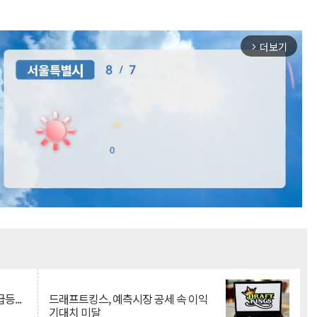
더보기
arrow_forward_ios
Mute
등...
드래프트킹스, 예측시장 공세 속 이익
기대치 미달