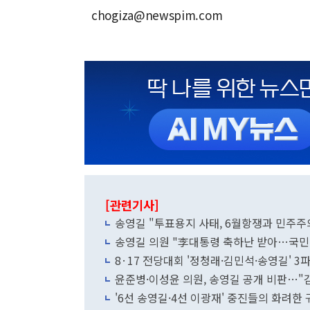
chogiza@newspim.com
[관련기사]
송영길 "투표용지 사태, 6월항쟁과 민주주
송영길 의원 "李대통령 축하난 받아…국민
8·17 전당대회 '정청래·김민석·송영길' 3파
윤준병·이성윤 의원, 송영길 공개 비판…"
'6선 송영길·4선 이광재' 중진들의 화려한 