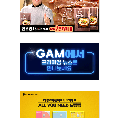
고 재개발·재건축 촉진하는 것이 부동산 정상화"
저 이전 감사 무마' 유병호 감사위원 구속 기소
년 AI 팩토리 매출 본격화
개입...4월 말 '56조원' 사상 최대
스타트업 지원 프로그램 성료
의' 차가원 대표 구속 송치