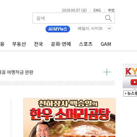
2026.08.07 (금)
ENG
中文
|
|
 4중 추돌…1명 심정지·5명 부상
진화 중...진화헬기 3대 투입
패밀리 사이트
전 사단장 항소심도 징역 3년
금융
부동산
전국
문화·연예
스포츠
GAM
출 첫 2000억원 돌파
4000억 금융 지원
제휴 여행적금 완판
 영업 재개...장바구니에 홈플러스 담아달라" 호소
FO, 금융지주 포용금융 조직개편 신호탄
감사 무마' 유병호 구속 기소
 하락…내린 종목이 두 배 넘어
위…김성환 기후부 장관 "예측범위 벗어나도 즉시대응"
예측"…건설연, AI 위험기상 기술 개발
·인증제도 개선 수혜 기대"
져…대전서 50대 일용직 추락 사망