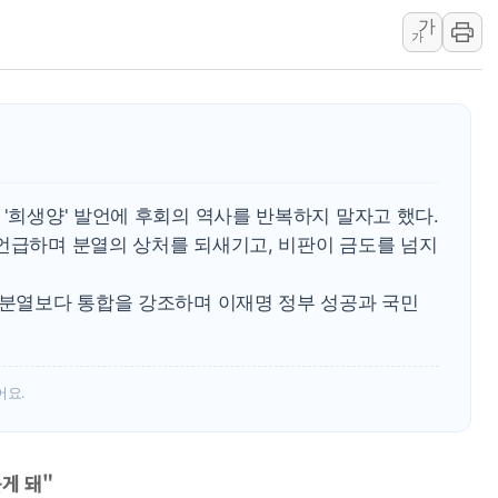
가
장동혁 "규제와 대출 풀
가
[속보] 종합특검, '尹 관
AI에 승부 건 네이버…내
日, 4~6월 105조원 환시 
오렌지플래닛 창업재단, 
경찰, '300억대 사기 혐
 '희생양' 발언에 후회의 역사를 반복하지 말자고 했다.
 언급하며 분열의 상처를 되새기고, 비판이 금도를 넘지
, 분열보다 통합을 강조하며 이재명 정부 성공과 국민
어요.
게 돼"