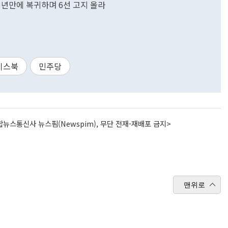
..3년만에 복귀하며 6선 고지 올라
이스북
민주당
뉴스통신사 뉴스핌(Newspim), 무단 전재-재배포 금지>
맨위로