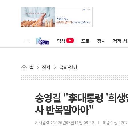
영상
포토
정치
정책·서
홈
정치
국회·정당
송영길 "李대통령 '희생
사 반복말아아"
기사입력 :
2026년06월11일 09:32
최종수정 :
20