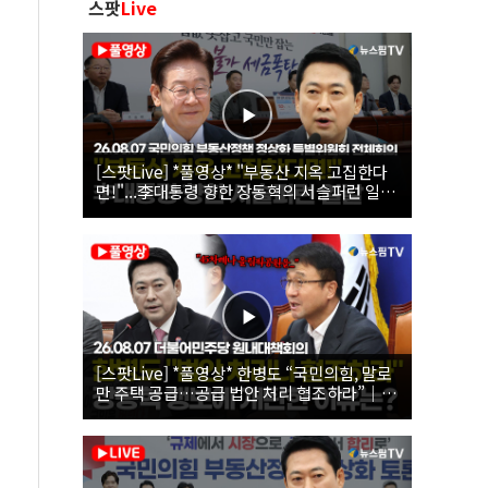
스팟
Live
[스팟Live] *풀영상* "부동산 지옥 고집한다
면!"...李대통령 향한 장동혁의 서슬퍼런 일갈
| 26.08.07 국민의힘 부동산정책 정상화 특별
위원회 전체회의
[스팟Live] *풀영상* 한병도 “국민의힘, 말로
만 주택 공급…공급 법안 처리 협조하라”｜
26.08.07 더불어민주당 원내대책회의