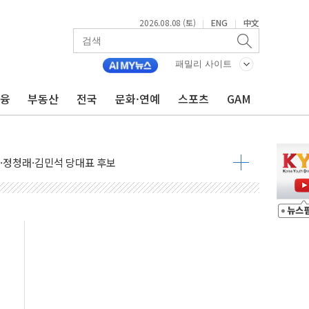
2026.08.08 (토)
ENG
中文
|
|
패밀리 사이트
금융
부동산
전국
문화·연예
스포츠
GAM
산사태 주의보'...경북도, 호우 피해·통제구간 없어
%p' 차 재역전 성공...金 45.42% vs 鄭 44.56%
·정청래·김민석 당대표 후보
 정청래에 승리...47.75% vs 42.08%
과 발표...김민석 47.75% 정청래 42.08%
표...김민석 45.09% 정청래 43.27% 송영길 11.63%
표...김민석 52.64% 정청래 39.89% 송영길 7.47%
0~8.14)
…공습 한계·탄약 부족 현실화