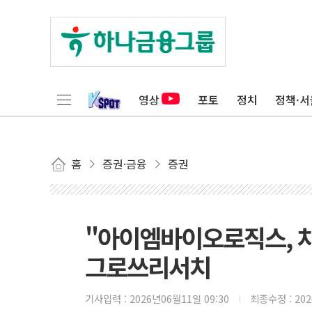
영상
포토
정치
정책·서
홈
증권·금융
증권
"아이엠바이오로직스, 차
그로쓰리서치
기사입력 :
2026년06월11일 09:30
최종수정 :
20