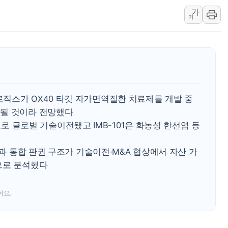
강릉·동해·삼척 시간당 최대 
가
가
폐기물 수거하다 참변…60대
서울 중랑구 주택가서 흉기 난
李대통령 "결혼 때문에 손해 
여수 오동도 인근 해상서 모
추미애, '위안부' 피해자 기림
직스가 OX40 타깃 자가면역질환 치료제를 개발 중
인천 선재도 갯벌서 해루질 중
각될 것이라 전망했다
인천서 말다툼 중 어머니 흉기
 규모로 글로벌 기술이전됐고 IMB-101은 화농성 한선염 등
'화합' 꺼낸 김민석에 '뻔뻔
李대통령, ISA 개편 재검토 
인과 통합 판권 구조가 기술이전·M&A 협상에서 자산 가
으로 분석했다
어요.