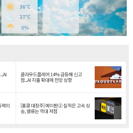
Mute
.AI
클라우드플레어 14% 급등해 신고
점...AI 지출 확대에 전망 상향
 동력의
[홍콩 대장주] 메이퇀② 실적은 고속 상
승, 밸류는 역대 저점