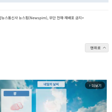
뉴스통신사 뉴스핌(Newspim), 무단 전재-재배포 금지>
맨위로
더보기
arrow_forward_ios