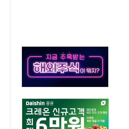
50㎜ 폭우…강원 동해안 강한 비 이어져
 환경미화원 수거차에 치여 사망
동…60대 남성 2명 숨져
보는 일 없게"…'결혼 페널티' 22개 과제 손본다
터보트 전복…1명 사망·1명 실종
의 날 참석..."국제적 시민 연대로 목소리 내야"
 실종 60대 나흘만에 숨진 채 발견
 살해 10대 아들 체포
' 받아친 정청래…제주 연설서 신경전 고조
지시…與 "적극 환영"·野 "졸속 국정"