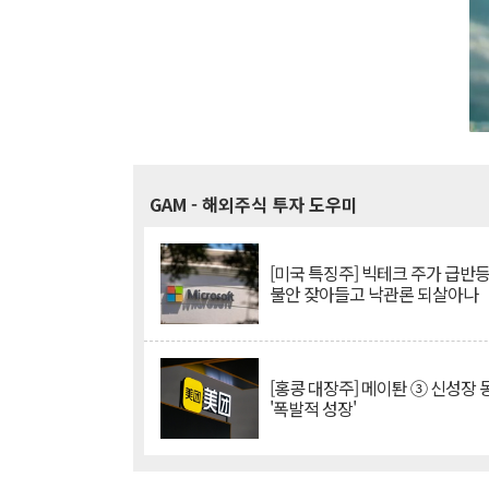
GAM
- 해외주식 투자 도우미
[미국 특징주] 빅테크 주가 급반등..
불안 잦아들고 낙관론 되살아나
[홍콩 대장주] 메이퇀 ③ 신성장
'폭발적 성장'