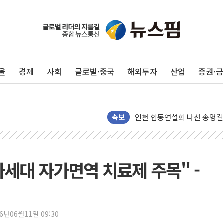
울
경제
사회
글로벌·중국
해외투자
산업
증권·
울진·영덕 '호우특보'-포항 '
[종합] 김민석, 정청래에 '0.86
인천 합동연설회 나선 송영길
속보
김민석, 2주차 제주·인천 경선서
인사하는 김민석 당대표 후보
[속보] 민주, 제주·인천 경선 결
세대 자가면역 치료제 주목" -
[속보] 민주, 인천 경선 결과 발
[속보] 민주, 제주 경선 결과 발
이번주 국내 주요 금융일정(8.1
26년06월11일 09:30
美, 이란전 출구전략 만지작