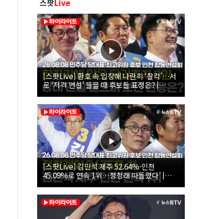
스팟
Live
[스팟Live] 환호 속 입장해 나란히 ‘찰칵’…서
로 ‘저격 연설’ 들을 때 후보들 표정은? |
26.08.08 더불어민주당 당대표·최고위원 후
보 인천 합동연설회
[스팟Live] 김민석 제주 52.64%·인천
45.09%로 연속 1위…정청래 따돌렸다’ |
26.08.08 더불어민주당 당대표·최고위원 후
보 인천 합동연설회