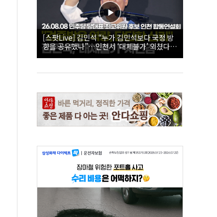
[스팟Live] 김민석 “누가 김민석보다 국정 방
향을 공유했나”…인천서 ‘대체불가’ 외쳤다 |
26.08.08 더불어민주당 당대표·최고위원 후
보 인천 합동연설회