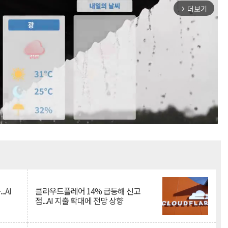
더보기
arrow_forward_ios
Mute
.AI
클라우드플레어 14% 급등해 신고
점...AI 지출 확대에 전망 상향