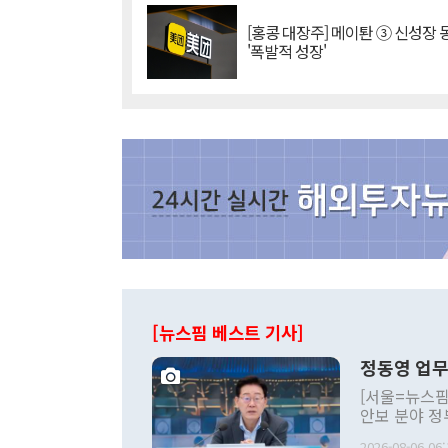
[홍콩 대장주] 메이퇀 ③ 신성장
'폭발적 성장'
[뉴스핌 베스트 기사]
정동영 업무
[서울=뉴스핌
안보 분야 정
평화공존 발전
2026-08-06 06: