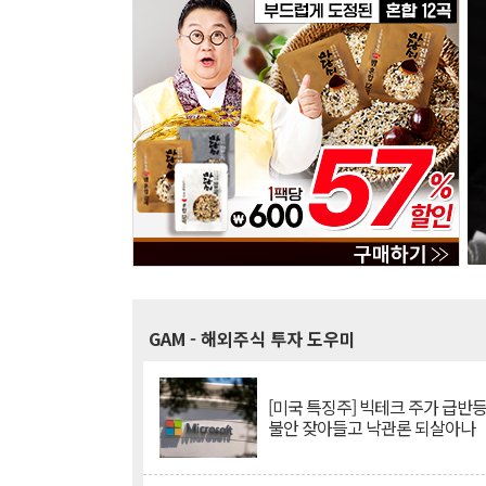
GAM
- 해외주식 투자 도우미
[미국 특징주] 빅테크 주가 급반등..
불안 잦아들고 낙관론 되살아나