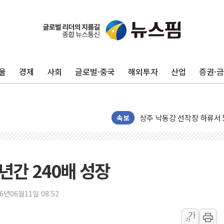
울
경제
사회
글로벌·중국
해외투자
산업
증권·
평택 진위면 공장서 질식사
포항 블루밸리 국가산단에 '
상주 낙동강 선착장 하류서 50
속보
[종합] 김민석, 정청래에 누적 1
민주당 경북도당위원장에 오중
인천서 말다툼 중 어머니 살
김민석, 강원·대구·경북 경선서
년간 240배 성장
[속보] 민주, 강원·대구·경북 
[속보] 민주, 경북 경선 결과 
26년06월11일 08:52
[속보] 민주, 대구 경선 결과 
가
가
[속보] 민주, 강원 경선 결과 