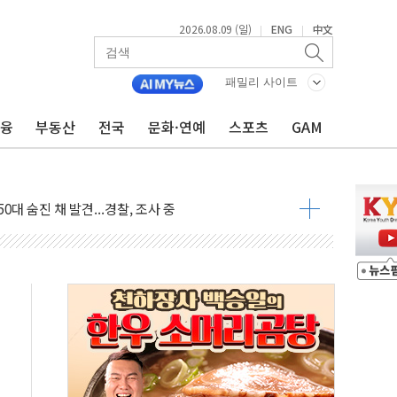
2026.08.09 (일)
ENG
中文
|
|
패밀리 사이트
금융
부동산
전국
문화·연예
스포츠
GAM
고 발생…작업자 1명 숨져
철강 AI융합실증센터' 들어선다
대 숨진 채 발견...경찰, 조사 중
.48%p 차 선두 유지...金 46.01% vs 鄭 44.53%
기 당선...합산득표율 68.63%
해 10대 구속…범행 후 반려견도 죽여
 정청래에 승리…金 48.54% vs 鄭 44.40%
경선 결과...김민석 48.54% 정청래 44.40%
발표...김민석 47.37% 정청래 45.71% 송영길 6.92%
발표...정청래 47.82% 김민석 46.35% 송영길 5.83%
발표...김민석 50.30% 정청래 41.94% 송영길 7.76%