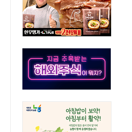
객 400명 맞이…"마음 잇는 시간 되길"
 지급 확정되나…재상고 앞두고 막판 셈법
'행복상자' 전달
극기 거꾸로' 논란…이틀만에 철거
 예술·체육요원 최대 33% 감축
 역대 최대폭 감소한 9.4%↓…유통업계 양극화 심화
 특사'로 콜롬비아 대통령 취임식 참석
시간당 30mm 강한 비...호우 피해 없어
방…野 "청년 우롱 기괴" vs 與 "송구한 해프닝"