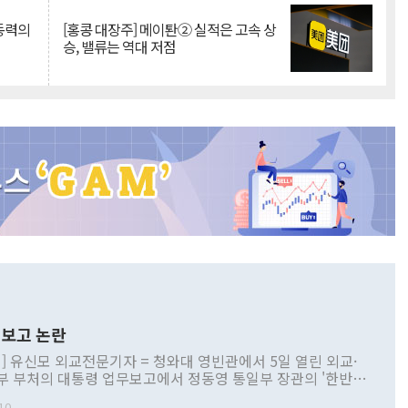
 동력의
[홍콩 대장주] 메이퇀② 실적은 고속 상
승, 밸류는 역대 저점
보고 논란
] 유신모 외교전문기자 = 청와대 영빈관에서 5일 열린 외교·
부 부처의 대통령 업무보고에서 정동영 통일부 장관의 '한반도
 구상'과 업무보고 발언이 논란을 빚고 있다. 이날 정 장관의
10