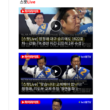
스팟
Live
[스팟Live] 정청래 대구 승리에도 1622표
차…강원·TK 경선 이긴 김민석 1위 수성 |
26.08.09 더불어민주당 당대표·최고위원 후
보 대구·경북 합동연설회
[스팟Live] “맞습니다! 교체해야 합니다!”…
정청래, 지도부 교체 주장 ‘정면돌파’ |
26.08.09 더불어민주당 당대표·최고위원 후
보 대구·경북 합동연설회