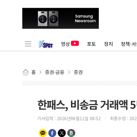
영상
포토
정치
정책·서
홈
증권·금융
증권
한패스, 비송금 거래액 5
기사입력 :
2026년06월11일 08:52
최종수정 :
20