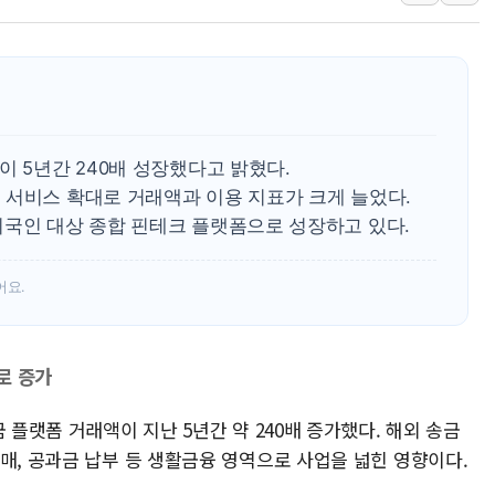
정재헌 CEO, SKT 장기고
최태원, 노소영에 9440억
하나금융, 명동 소상공인에 
인천시 광복절 현수막 '태
병무청, 보충역 전면 손질…
이 5년간 240배 성장했다고 밝혔다.
홈플러스發 대형마트 판매,
 서비스 확대로 거래액과 이용 지표가 크게 늘었다.
외국인 대상 종합 핀테크 플랫폼으로 성장하고 있다.
윤준병·이해민 의원, '정부
'호우·산사태 주의보' 울진 
어요.
여야, 황희 '버스 하우스' 공
으로 증가
 플랫폼 거래액이 지난 5년간 약 240배 증가했다. 해외 송금
매, 공과금 납부 등 생활금융 영역으로 사업을 넓힌 영향이다.