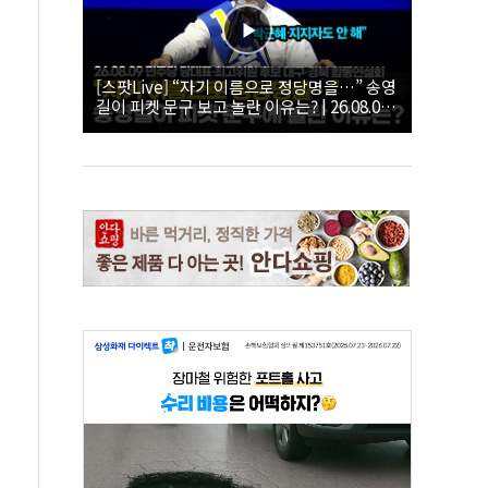
[스팟Live] “자기 이름으로 정당명을…” 송영
길이 피켓 문구 보고 놀란 이유는? | 26.08.09
더불어민주당 당대표·최고위원 후보 대구·경
북 합동연설회