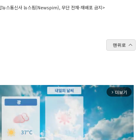
뉴스통신사 뉴스핌(Newspim), 무단 전재-재배포 금지>
맨위로
더보기
arrow_forward_ios