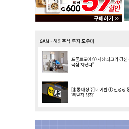
GAM
- 해외주식 투자 도우미
프론트도어 ② 사상 최고가 경신
곡점 지났다"
[홍콩 대장주] 메이퇀 ③ 신성장
'폭발적 성장'