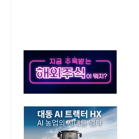
개…"재무구조 개편"
열질환 보장…폭염기 신속 보상 강화
 진단 분야 독점 라이선스 계약"
11' 캐나다 IND 신청
 군 장병 금융교육·전역 지원 협약
보험' 6개월 배타적사용권 획득
 상폐 위기…관리종목 우려 지정예고 총 63개
경쟁률… 실수요자 관심
 26일 출시, 유저의 캐릭터가 AI로 플레이한다