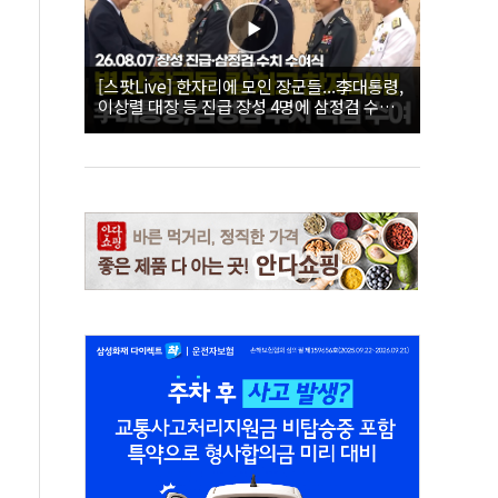
[스팟Live] 한자리에 모인 장군들...李대통령,
이상렬 대장 등 진급 장성 4명에 삼정검 수치
직접 수여｜26.08.07 장성 진급·삼정검 수치
수여식