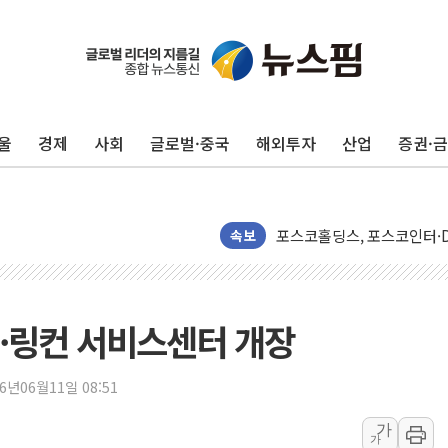
울
경제
사회
글로벌·중국
해외투자
산업
증권·
42.5도 역대급 폭염…동물
경찰, 9월부터 '가족 사건'
포스코홀딩스, 포스코인터·D
속보
태국 학교서 중학생 총기 난사
40.2도 찍은 서울 등 폭염
"文정부 악몽 재현 안돼"..
·링컨 서비스센터 개장
신세계사이먼 '대구 프리미엄 
李대통령, 호우 피해 경북 
26년06월11일 08:51
'변기 수리' 집주인에게 흉기
워트, 상반기 영업이익 30
가
가