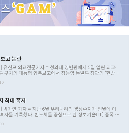
보고 논란
] 유신모 외교전문기자 = 청와대 영빈관에서 5일 열린 외교·
부 부처의 대통령 업무보고에서 정동영 통일부 장관의 '한반도
 구상'과 업무보고 발언이 논란을 빚고 있다. 이날 정 장관의
10
정부 내 조율을 거치지 않은 사안을 정책으로 추진하겠다고 공
는가 하면 사실 관계에 맞지 않은 설명도 있었다. 이재명 대통
로 신중을 기해 달라고 경고했고, 조현 외교부 장관은 '이상
지 최대 흑자
 근거한 비현실적 구상'이라는 비판을 내놨다. 그동안 정 장
책 관련 발언이 물의를 빚은 적은 여러 번 있지만 대통령과 유
] 박가연 기자 = 지난 6월 우리나라의 경상수지가 전월에 이
이 공개적으로 부정적 입장을 표명한 것은 이례적이다. 정 장
 흑자를 기록했다. 반도체를 중심으로 한 정보기술(IT) 품목 수
대북 접근법과 월권을 제어해야 한다는 목소리도 높아지고 있
간 상품수출이 처음으로 1000억달러를 넘어선 영향이다. [자
00
 따르
기자간담회를 하고 있다. [사진=통일부] 2026.07.23 ◆통일
 경상수지는 497억3000만달러 흑자로 집계됐다. 전월(386억