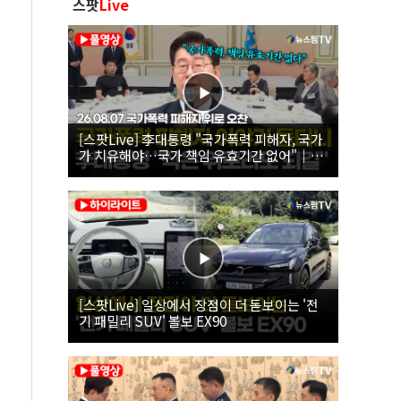
스팟
Live
[스팟Live] 李대통령 "국가폭력 피해자, 국가
가 치유해야…국가 책임 유효기간 없어"｜
26.08.07 국가폭력 피해자 위로 오찬
[스팟Live] 일상에서 장점이 더 돋보이는 '전
기 패밀리 SUV' 볼보 EX90