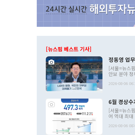
[뉴스핌 베스트 기사]
정동영 업무
[서울=뉴스핌
안보 분야 정
평화공존 발전
2026-08-06 06:
발언 중에는 
언한 것이 있
령은 공개적으
6월 경상수
주의적 희망에
관의 대북 정
[서울=뉴스핌
관 부처 장관
어 역대 최대
관의 무리한 
출 호조로 월
다. [정동영 통일부 장관이 지난달 23일 오후 서울 종로구 정부서울청사에
2026-08-06 08:
료=한국은행] 한국은행이 6일 발표한 '2026년 6월 국제수지(잠정)'에
서 취임 1주년 
면 지난 6월