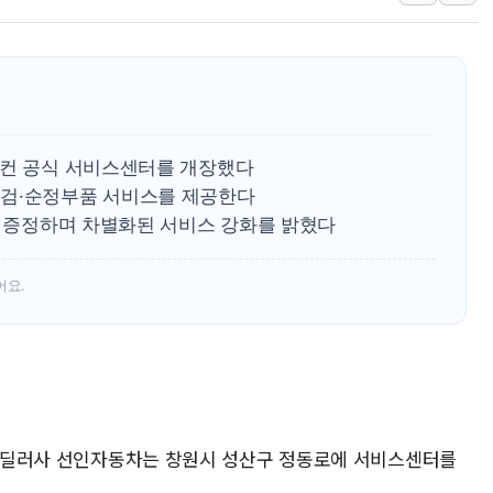
프롬바이오, 10일 거래 재
NH농협생명, 농작업 중 온
아바코, 2분기 매출 120억원
랩지노믹스 "디엑솜과 美 암
보로노이, 폐암 치료제 'VRN
링컨 공식 서비스센터를 개장했다
푸본현대생명, 육군 3군단과
점검·순정부품 서비스를 제공한다
교보생명, '교보K-맞춤건강
산 증정하며 차별화된 서비스 강화를 밝혔다
벼랑 끝 선 '동전주' 무더기
1순위보다 낮은 특별공급 
어요.
컴투스 '제우스: 오만의 신'
공식 딜러사 선인자동차는 창원시 성산구 정동로에 서비스센터를