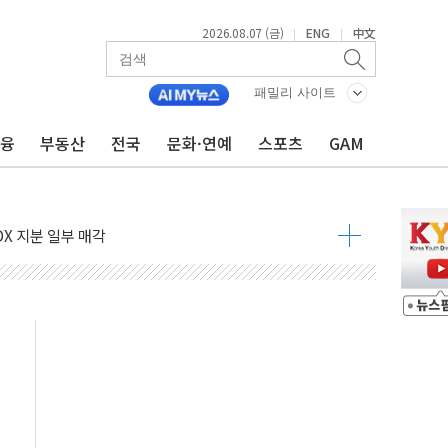
2026.08.07 (금)
ENG
中文
|
|
패밀리 사이트
금융
부동산
전국
문화·연예
스포츠
GAM
들도 특별식으로 여름나기 [뉴스핌 줌인]
 못 맡는다…상피제 실시
X 지분 일부 매각
...최소 7명 사망
중대경보 해제…누적 온열질환자 2872명
.李 부동산 세제안에 與 내부서 '총선·대선 직격탄' 우려
아울렛' 건립 '본궤도'
안동·의성 특별재난지역 선포
 휘두른 30대 세입자…경찰, 현행범 체포
억원