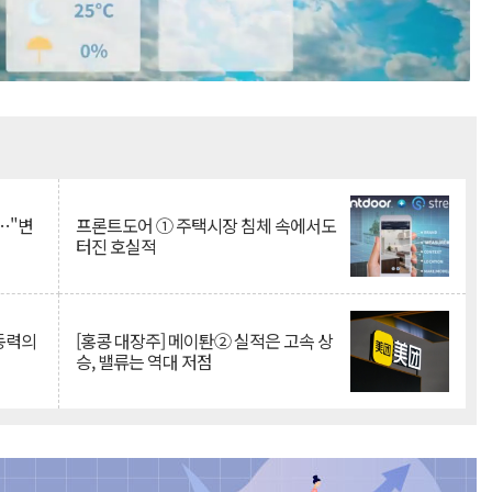
Mute
…"변
프론트도어 ① 주택시장 침체 속에서도
터진 호실적
 동력의
[홍콩 대장주] 메이퇀② 실적은 고속 상
승, 밸류는 역대 저점