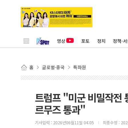
영상
포토
정치
정책·서
홈
글로벌·중국
특파원
트럼프 "미군 비밀작전 통
르무즈 통과"
기사입력 :
2026년06월11일 04:05
최종수정 :
20