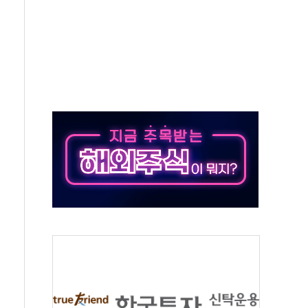
각
체주 '활짝'
스닥 선물 1%대 상승
상 기대 후퇴
·태양광주↑ VS 트레이드데스크·웬디스↓
 끝까지 찾겠다"
중 완화 전환점"