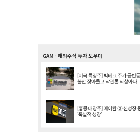
GAM
- 해외주식 투자 도우미
[미국 특징주] 빅테크 주가 급반등..
불안 잦아들고 낙관론 되살아나
[홍콩 대장주] 메이퇀 ③ 신성장
'폭발적 성장'