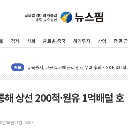
울
경제
사회
글로벌·중국
해외투자
산업
증권·
민주, 오늘 제주·인천 경선 결과 발표...'김민석 재역전 vs
한상협, 업계 개인정보 보안 새판 짠다…'자율규제단체' 
뉴욕증시, 고용 쇼크에 금리 인상 우려 후퇴…S&P500 
속보
트럼프, 쿡 연준 이사 해임 재추진…"26일까지 의혹 소명"
유럽증시, 美 고용 예상 밖 부진에 연준 금리 인상 가능성 
미 연준 매파 기세 꺾이나…고용 감소에 9월 동결 전망 우
해 상선 200척·원유 1억배럴 호
[종합] 이슬람 수니파 3국, '공동방위협정' 체결… 이스라
트럼프, 백신·자폐증 행정명령 검토…"이르면 다음 주"
美 항소법원, 백악관 무도회장 공사 중단 명령…트럼프 제
26년06월11일 04:05
이란 핵심 원유 수출항 '하르그섬', 최근 1주일 이상 '올스