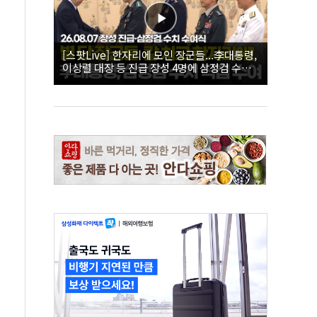
[스팟Live] 한자리에 모인 장군들...李대통령,
이상렬 대장 등 진급 장성 4명에 삼정검 수치
직접 수여｜26.08.07 장성 진급·삼정검 수치
수여식