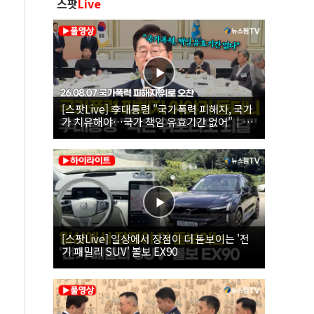
스팟
Live
[스팟Live] 李대통령 "국가폭력 피해자, 국가
가 치유해야…국가 책임 유효기간 없어"｜
26.08.07 국가폭력 피해자 위로 오찬
[스팟Live] 일상에서 장점이 더 돋보이는 '전
기 패밀리 SUV' 볼보 EX90