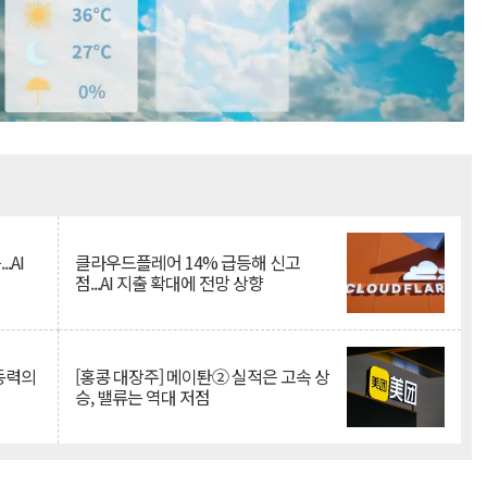
Mute
.AI
클라우드플레어 14% 급등해 신고
점...AI 지출 확대에 전망 상향
 동력의
[홍콩 대장주] 메이퇀② 실적은 고속 상
승, 밸류는 역대 저점