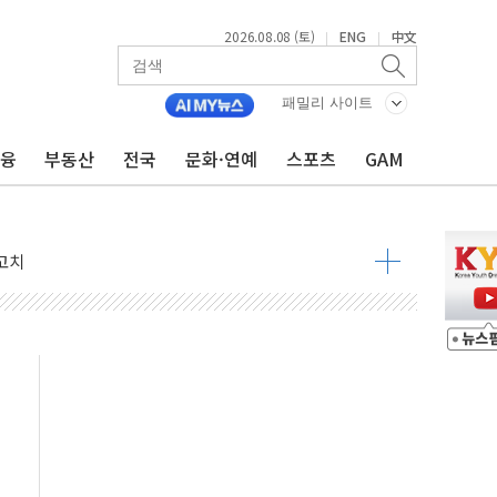
2026.08.08 (토)
ENG
中文
|
|
패밀리 사이트
금융
부동산
전국
문화·연예
스포츠
GAM
 정청래 격차 확대'
타진
최고치
 요구
낮아지며 상승… STOXX 600 지수는 나흘 연속 최고치
세
엘·이란 위협에 맞설 자체 억지력 강화
동
톱'… 美 해상봉쇄 영향