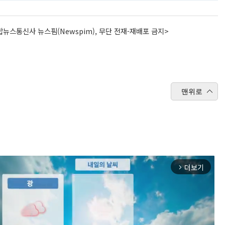
뉴스통신사 뉴스핌(Newspim), 무단 전재-재배포 금지>
맨위로
더보기
arrow_forward_ios