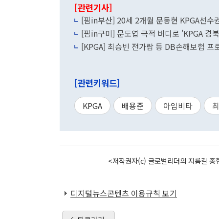
[관련기사]
[핌in부산] 20세 2개월 문동현 KPGA선수
[핌in구미] 문도엽 극적 버디로 'KPGA 
[KPGA] 최승빈 전가람 등 DB손해보험 프
[관련키워드]
KPGA
배용준
아임비타
<저작권자(c) 글로벌리더의 지름길 종합
디지털뉴스콘텐츠 이용규칙 보기