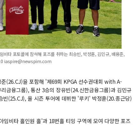
 아임비타 포토콜에 참석해 포즈를 취하는 최승빈, 박정훈, 김민규, 배용준,
 iaspire@newspim.com
26.CJ)을 포함해 '제69회 KPGA 선수권대회 with A-
.우리금융그룹), 통산 3승의 장유빈(24.신한금융그룹)과 김민규
빈(25.CJ), 올 시즌 투어에 데뷔한 '루키' 박정훈(20.종근당)
아임비타 홀인원 홀'과 18번홀 티잉 구역에 모여 다양한 포즈