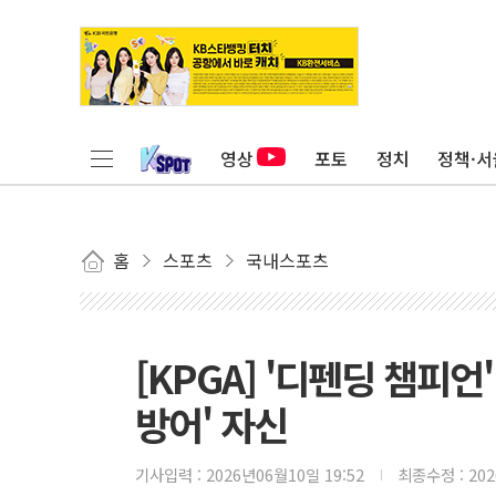
영상
포토
정치
정책·서
홈
스포츠
국내스포츠
[KPGA] '디펜딩 챔피언
방어' 자신
기사입력 :
2026년06월10일 19:52
최종수정 :
20