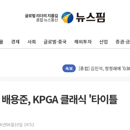
울
경제
사회
글로벌·중국
해외투자
산업
증권·
포항시 재난예산 40억 긴급 
울진·영덕 '호우특보'-포항 '
[종합] 김민석, 정청래에 '0.86
속보
인천 합동연설회 나선 송영길
김민석, 2주차 제주·인천 경선서
인사하는 김민석 당대표 후보
' 배용준, KPGA 클래식 '타이틀
[속보] 민주, 제주·인천 경선 결
[속보] 민주, 인천 경선 결과 발
[속보] 민주, 제주 경선 결과 발
이번주 국내 주요 금융일정(8.1
26년06월10일 19:52
美, 이란전 출구전략 만지작