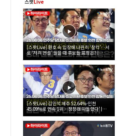
스팟
Live
[스팟Live] 환호 속 입장해 나란히 ‘찰칵’…서
로 ‘저격 연설’ 들을 때 후보들 표정은? |
26.08.08 더불어민주당 당대표·최고위원 후
보 인천 합동연설회
[스팟Live] 김민석 제주 52.64%·인천
45.09%로 연속 1위…정청래 따돌렸다’ |
26.08.08 더불어민주당 당대표·최고위원 후
보 인천 합동연설회