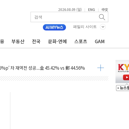
2026.08.09 (일)
ENG
中文
|
|
패밀리 사이트
금융
부동산
전국
문화·연예
스포츠
GAM
투입…고수온 양식장 복구·지원 '총력'
산사태 주의보'...경북도, 호우 피해·통제구간 없어
%p' 차 재역전 성공...金 45.42% vs 鄭 44.56%
·정청래·김민석 당대표 후보
 정청래에 승리...47.75% vs 42.08%
과 발표...김민석 47.75% 정청래 42.08%
표...김민석 45.09% 정청래 43.27% 송영길 11.63%
표...김민석 52.64% 정청래 39.89% 송영길 7.47%
0~8.14)
…공습 한계·탄약 부족 현실화