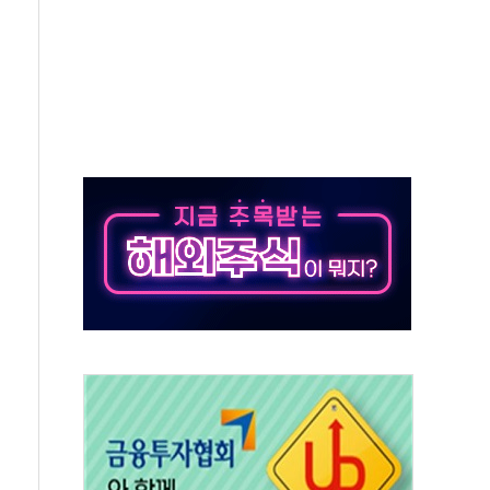
50㎜ 폭우…강원 동해안 강한 비 이어져
 환경미화원 수거차에 치여 사망
동…60대 남성 2명 숨져
보는 일 없게"…'결혼 페널티' 22개 과제 손본다
터보트 전복…1명 사망·1명 실종
의 날 참석..."국제적 시민 연대로 목소리 내야"
 실종 60대 나흘만에 숨진 채 발견
 살해 10대 아들 체포
' 받아친 정청래…제주 연설서 신경전 고조