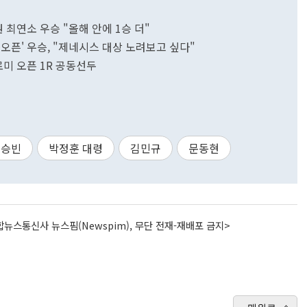
권 최연소 우승 "올해 안에 1승 더"
경북오픈' 우승, "제네시스 대상 노려보고 싶다"
로미 오픈 1R 공동선두
최승빈
박정훈 대령
김민규
문동현
뉴스통신사 뉴스핌(Newspim), 무단 전재-재배포 금지>