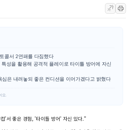
가
강릉·동해·삼척 시간당 최대 
가
폐기물 수거하다 참변…60대
서울 중랑구 주택가서 흉기 난
李대통령 "결혼 때문에 손해 
여수 오동도 인근 해상서 모
추미애, '위안부' 피해자 기림
 포토콜서 2연패를 다짐했다
인천 선재도 갯벌서 해루질 중
 특성을 활용해 공격적 플레이로 타이틀 방어에 자신
인천서 말다툼 중 어머니 흉기
'화합' 꺼낸 김민석에 '뻔뻔
로 욕심은 내려놓되 좋은 컨디션을 이어가겠다고 밝혔다
어요.
컵'서 좋은 경험, '타이틀 방어' 자신 있다."