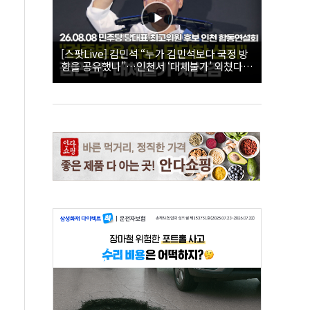
[스팟Live] 김민석 “누가 김민석보다 국정 방
향을 공유했나”…인천서 ‘대체불가’ 외쳤다 |
26.08.08 더불어민주당 당대표·최고위원 후
보 인천 합동연설회