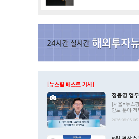
[뉴스핌 베스트 기사]
정동영 업무
[서울=뉴스핌
안보 분야 정
평화공존 발전
2026-08-06 06:
발언 중에는 
언한 것이 있
령은 공개적으
6월 경상수