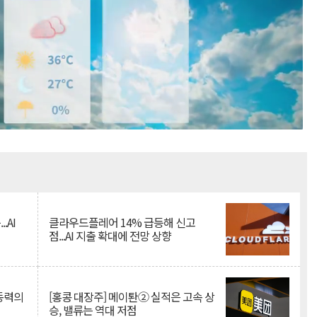
Mute
.AI
클라우드플레어 14% 급등해 신고
점...AI 지출 확대에 전망 상향
 동력의
[홍콩 대장주] 메이퇀② 실적은 고속 상
승, 밸류는 역대 저점