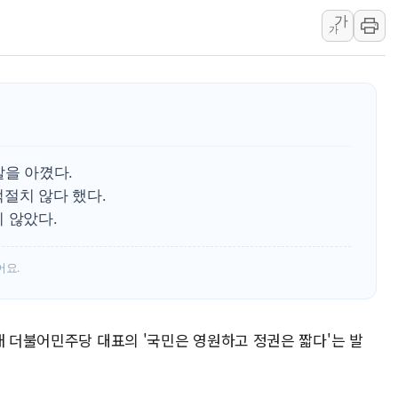
가
폐기물 수거하다 참변…60대
가
서울 중랑구 주택가서 흉기 난
李대통령 "결혼 때문에 손해 
여수 오동도 인근 해상서 모
추미애, '위안부' 피해자 기림
인천 선재도 갯벌서 해루질 중
말을 아꼈다.
인천서 말다툼 중 어머니 흉기
절치 않다 했다.
'화합' 꺼낸 김민석에 '뻔뻔
 않았다.
李대통령, ISA 개편 재검토 
어요.
래 더불어민주당 대표의 '국민은 영원하고 정권은 짧다'는 발