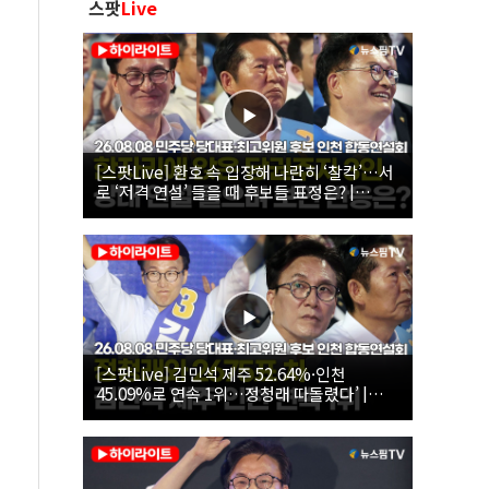
스팟
Live
[스팟Live] 환호 속 입장해 나란히 ‘찰칵’…서
로 ‘저격 연설’ 들을 때 후보들 표정은? |
26.08.08 더불어민주당 당대표·최고위원 후
보 인천 합동연설회
[스팟Live] 김민석 제주 52.64%·인천
45.09%로 연속 1위…정청래 따돌렸다’ |
26.08.08 더불어민주당 당대표·최고위원 후
보 인천 합동연설회