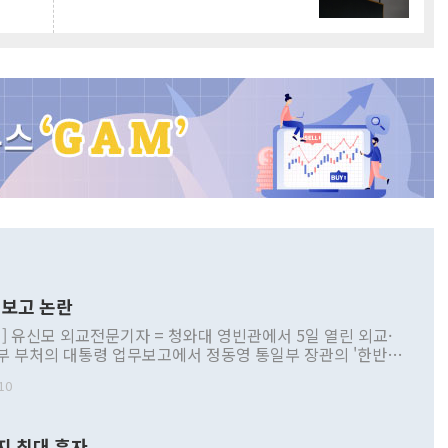
보고 논란
] 유신모 외교전문기자 = 청와대 영빈관에서 5일 열린 외교·
부 부처의 대통령 업무보고에서 정동영 통일부 장관의 '한반도
 구상'과 업무보고 발언이 논란을 빚고 있다. 이날 정 장관의
10
정부 내 조율을 거치지 않은 사안을 정책으로 추진하겠다고 공
는가 하면 사실 관계에 맞지 않은 설명도 있었다. 이재명 대통
로 신중을 기해 달라고 경고했고, 조현 외교부 장관은 '이상
지 최대 흑자