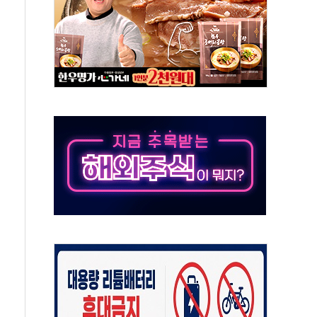
 환경미화원 수거차에 치여 사망
동…60대 남성 2명 숨져
보는 일 없게"…'결혼 페널티' 22개 과제 손본다
터보트 전복…1명 사망·1명 실종
의 날 참석..."국제적 시민 연대로 목소리 내야"
 실종 60대 나흘만에 숨진 채 발견
 살해 10대 아들 체포
' 받아친 정청래…제주 연설서 신경전 고조
지시…與 "적극 환영"·野 "졸속 국정"