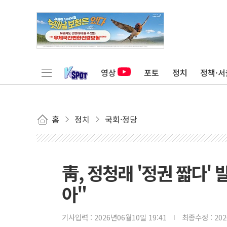
영상
포토
정치
정책·서
홈
정치
국회·정당
靑, 정청래 '정권 짧다'
아"
기사입력 :
2026년06월10일 19:41
최종수정 :
20