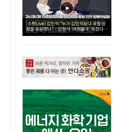
[스팟Live] 김민석 “누가 김민석보다 국정 방
향을 공유했나”…인천서 ‘대체불가’ 외쳤다 |
26.08.08 더불어민주당 당대표·최고위원 후
보 인천 합동연설회