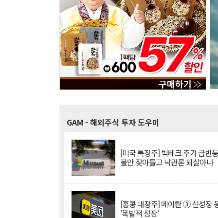
GAM
- 해외주식 투자 도우미
[미국 특징주] 빅테크 주가 급반등..
불안 잦아들고 낙관론 되살아나
[홍콩 대장주] 메이퇀 ③ 신성장
'폭발적 성장'