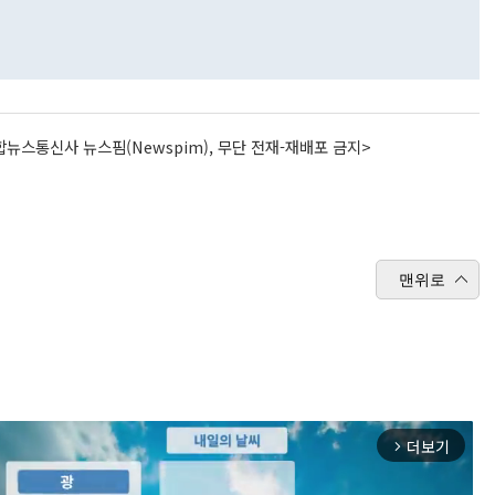
뉴스통신사 뉴스핌(Newspim), 무단 전재-재배포 금지>
맨위로
더보기
arrow_forward_ios