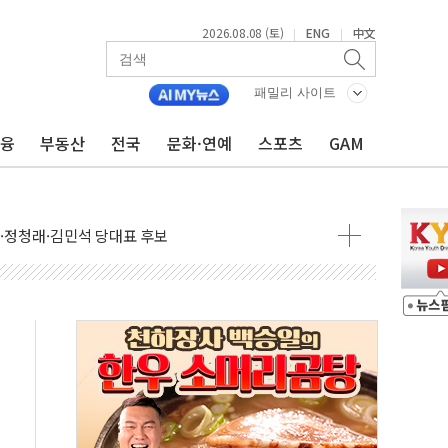
2026.08.08 (토)
ENG
中文
|
|
패밀리 사이트
금융
부동산
전국
문화·연예
스포츠
GAM
산사태 주의보'...경북도, 호우 피해·통제구간 없어
%p' 차 재역전 성공...金 45.42% vs 鄭 44.56%
·정청래·김민석 당대표 후보
 정청래에 승리...47.75% vs 42.08%
과 발표...김민석 47.75% 정청래 42.08%
표...김민석 45.09% 정청래 43.27% 송영길 11.63%
표...김민석 52.64% 정청래 39.89% 송영길 7.47%
0~8.14)
…공습 한계·탄약 부족 현실화
50㎜ 폭우…강원 동해안 강한 비 이어져