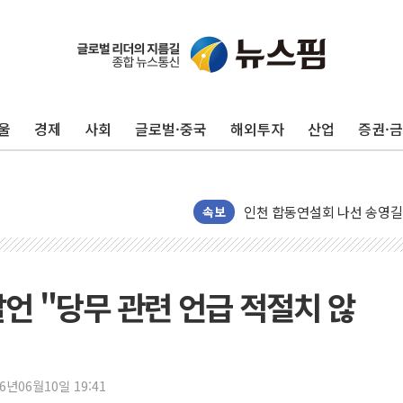
울
경제
사회
글로벌·중국
해외투자
산업
증권·
울진·영덕 '호우특보'-포항 '
[종합] 김민석, 정청래에 '0.86
인천 합동연설회 나선 송영길
김민석, 2주차 제주·인천 경선서
속보
인사하는 김민석 당대표 후보
[속보] 민주, 제주·인천 경선 결
[속보] 민주, 인천 경선 결과 발
 발언 "당무 관련 언급 적절치 않
[속보] 민주, 제주 경선 결과 발
이번주 국내 주요 금융일정(8.1
美, 이란전 출구전략 만지작
26년06월10일 19:41
강릉·동해·삼척 시간당 최대 