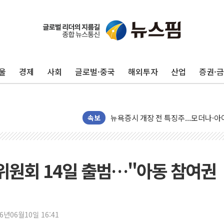
울
경제
사회
글로벌·중국
해외투자
산업
증권·
리투아니아 국방 "러, 우크라 드론으로
구광모, 내주 실리콘밸리서 젠슨 황 
뉴욕증시 개장 전 특징주...모더나
속보
김정관 장관 "영업이익 N% 성과급
뉴욕증시 프리뷰, 미 주가선물 AI주
청와대, 북한 단거리 탄도미사일 발사
위원회 14일 출범…"아동 참여권
금값 7주 만에 최고…美 고용 둔화·
[인도증시] 중동 긴장 완화에 실적 호
러, 1인칭시점 드론으로 우크라 민간
26년06월10일 16:41
[베트남 증시] 지수 하락 속 'DGC