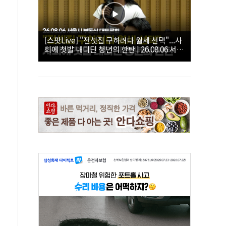
[스팟Live] "전셋집 구하려다 월세 선택"...사
회에 첫발 내디딘 청년의 한탄 | 26.08.06 서울
시 부동산 대토론회