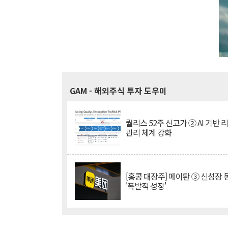
GAM
- 해외주식 투자 도우미
퀄리스 52주 신고가 ② AI 기반 
관리 체계 강화
[홍콩 대장주] 메이퇀 ③ 신성장
'폭발적 성장'