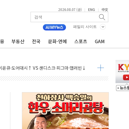
2026.08.07 (금)
ENG
中文
|
|
패밀리 사이트
금융
부동산
전국
문화·연예
스포츠
GAM
 나토 회원국 공격 검토… 거짓 깃발 작전"
재회…로봇·AI 데이터센터·모빌리티 구체화
·아이온큐·도어대시↑ VS 샌디스크·피그마·앱러빈↓
 반대…상법·자본시장법 개정 논의"
 차익실현 속 혼조세...웨스턴디지털·샌디스크↓
에 긴급 안보 점검회의
호르무즈 재개방 기대에 강세
조까지, 상승...호실적 보고 기업 상승세 뚜렷
인 '사파리' 공격… 시민들 공포감 극대화 전략
' 임시 주총 기대감에 홀로 상한가…마진 잔액은 사상 최고