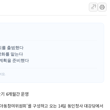
'월가의 황제' 다이먼 "금융시장 레
가
가
양주 섬유염색공장서 화재 1명 중상…
김정관 산업부 장관 "주 52시간 손봐
해군 1함대 창설 80주년…지역과 함께
[3보] 북, 원산서 동해로 단거리 탄도
우크라 드론 전술, 중남미 콜롬비아에
동해해경, 독도 해상서 부유물 감긴 
회를 출범했다
강화를 맡는다
주한미군 "오산기지 누출, 백린 아닌 
계획을 준비했다
구미 폐염산처리업체서 불 2시간30여
해군과 함께하는 '불금전파, 송정' 시
어요.
기 6개월간 운영
기 아동참여위원회'를 구성하고 오는 14일 동인청사 대강당에서