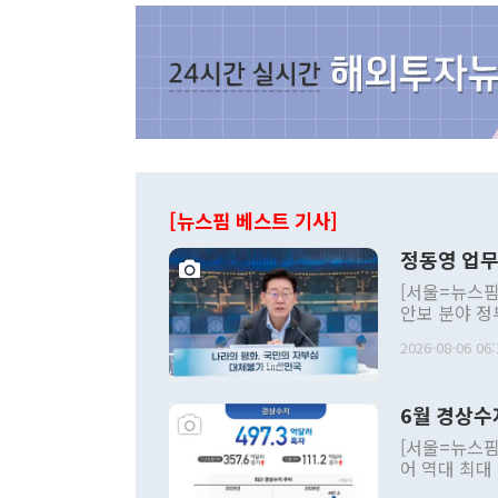
[뉴스핌 베스트 기사]
정동영 업무
[서울=뉴스핌
안보 분야 정
평화공존 발전
2026-08-06 06:
발언 중에는 
언한 것이 있
령은 공개적으
6월 경상수
주의적 희망에
관의 대북 정
[서울=뉴스핌
관 부처 장관
어 역대 최대
관의 무리한 
출 호조로 월