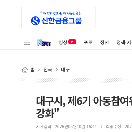
영상
포토
정치
정책·서
홈
전국
대구
대구시, 제6기 아동참여
강화"
기사입력 :
2026년06월10일 16:41
최종수정 :
20