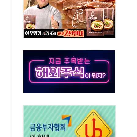
버리지 위험수위…숨은 차입이 더 큰 변수"
대응 1단계 진압 중
야, 경쟁상대 中과 비교해야"
하는 '선봉'의 대민 봉사
미사일 1발 발사… 올해 10번째·42일 만 도발
 새 안보 위기… 반군·마약카르텔이 습득해 전투 활용
어선 구조
무해한 표면 부식 물질"
분만에 진화...외국인 노동자 숨져
즌2