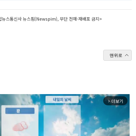
뉴스통신사 뉴스핌(Newspim), 무단 전재-재배포 금지>
맨위로
더보기
arrow_forward_ios