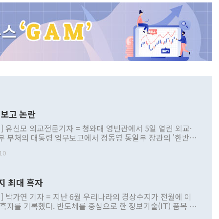
보고 논란
] 유신모 외교전문기자 = 청와대 영빈관에서 5일 열린 외교·
부 부처의 대통령 업무보고에서 정동영 통일부 장관의 '한반도
 구상'과 업무보고 발언이 논란을 빚고 있다. 이날 정 장관의
10
정부 내 조율을 거치지 않은 사안을 정책으로 추진하겠다고 공
는가 하면 사실 관계에 맞지 않은 설명도 있었다. 이재명 대통
로 신중을 기해 달라고 경고했고, 조현 외교부 장관은 '이상
지 최대 흑자
 근거한 비현실적 구상'이라는 비판을 내놨다. 그동안 정 장
책 관련 발언이 물의를 빚은 적은 여러 번 있지만 대통령과 유
] 박가연 기자 = 지난 6월 우리나라의 경상수지가 전월에 이
이 공개적으로 부정적 입장을 표명한 것은 이례적이다. 정 장
 흑자를 기록했다. 반도체를 중심으로 한 정보기술(IT) 품목 수
대북 접근법과 월권을 제어해야 한다는 목소리도 높아지고 있
간 상품수출이 처음으로 1000억달러를 넘어선 영향이다. [자