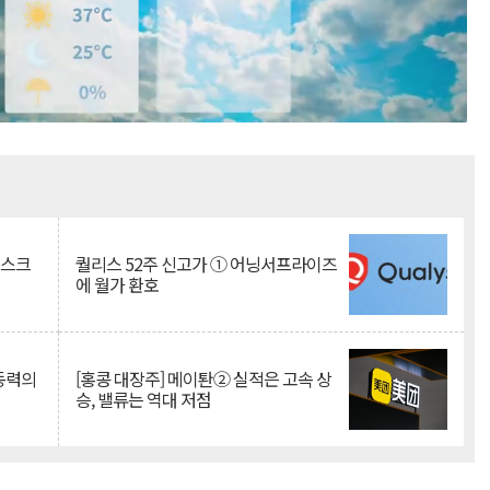
Mute
리스크
퀄리스 52주 신고가 ① 어닝서프라이즈
에 월가 환호
 동력의
[홍콩 대장주] 메이퇀② 실적은 고속 상
승, 밸류는 역대 저점