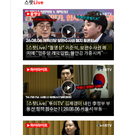
스팟
Live
[스팟Live] *풀영상* 이준석, 보완수사권 폐
지에 "민주당 개악입법, 불안감 가중시켜"｜
26.08.06 개혁신당 보완수사권 폐지 토론회
[스팟Live] '투미TV' 김제경이 내린 李정부 부
동산 정책 점수는? | 26.08.06 서울시 부동산
대토론회