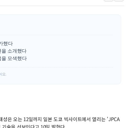
강릉·동해·삼척 시간당 최대 
폐기물 수거하다 참변…60대
서울 중랑구 주택가서 흉기 난
李대통령 "결혼 때문에 손해 
여수 오동도 인근 해상서 모
참가했다
추미애, '위안부' 피해자 기림
션을 소개했다
업을 모색했다
인천 선재도 갯벌서 해루질 중
인천서 말다툼 중 어머니 흉기
어요.
'화합' 꺼낸 김민석에 '뻔뻔
태성은 오는 12일까지 일본 도쿄 빅사이트에서 열리는 'JPCA
에칭 기술을 선보인다고 10일 밝혔다.