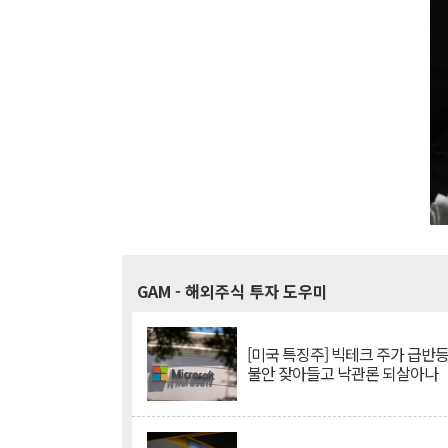
GAM
- 해외주식 투자 도우미
[미국 특징주] 빅테크 주가 급반등..
불안 잦아들고 낙관론 되살아나