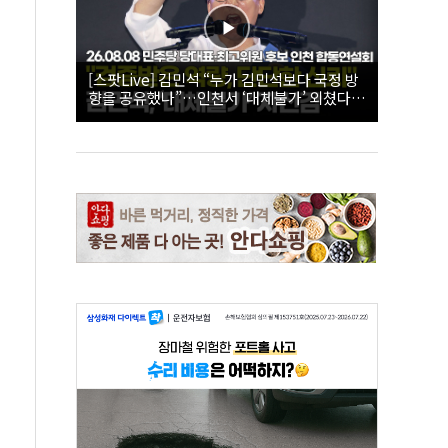
[스팟Live] 김민석 “누가 김민석보다 국정 방
향을 공유했나”…인천서 ‘대체불가’ 외쳤다 |
26.08.08 더불어민주당 당대표·최고위원 후
보 인천 합동연설회