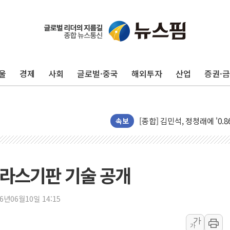
울
경제
사회
글로벌·중국
해외투자
산업
증권·
포항시 재난예산 40억 긴급 
울진·영덕 '호우특보'-포항 '
[종합] 김민석, 정청래에 '0.86
인천 합동연설회 나선 송영길
속보
김민석, 2주차 제주·인천 경선서
인사하는 김민석 당대표 후보
[속보] 민주, 제주·인천 경선 결
 글라스기판 기술 공개
[속보] 민주, 인천 경선 결과 발
[속보] 민주, 제주 경선 결과 발
26년06월10일 14:15
이번주 국내 주요 금융일정(8.1
가
가
美, 이란전 출구전략 만지작