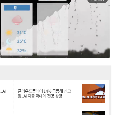
Mute
.AI
클라우드플레어 14% 급등해 신고
점...AI 지출 확대에 전망 상향