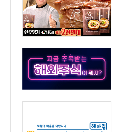
50㎜ 폭우…강원 동해안 강한 비 이어져
 환경미화원 수거차에 치여 사망
동…60대 남성 2명 숨져
보는 일 없게"…'결혼 페널티' 22개 과제 손본다
터보트 전복…1명 사망·1명 실종
의 날 참석..."국제적 시민 연대로 목소리 내야"
 실종 60대 나흘만에 숨진 채 발견
 살해 10대 아들 체포
' 받아친 정청래…제주 연설서 신경전 고조