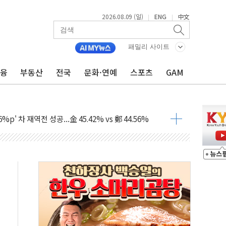
2026.08.09 (일)
ENG
中文
|
|
패밀리 사이트
금융
부동산
전국
문화·연예
스포츠
GAM
투입…고수온 양식장 복구·지원 '총력'
산사태 주의보'...경북도, 호우 피해·통제구간 없어
%p' 차 재역전 성공...金 45.42% vs 鄭 44.56%
·정청래·김민석 당대표 후보
 정청래에 승리...47.75% vs 42.08%
과 발표...김민석 47.75% 정청래 42.08%
표...김민석 45.09% 정청래 43.27% 송영길 11.63%
표...김민석 52.64% 정청래 39.89% 송영길 7.47%
0~8.14)
…공습 한계·탄약 부족 현실화