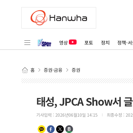
영상
포토
정치
정책·서
홈
증권·금융
증권
태성, JPCA Show서
기사입력 :
2026년06월10일 14:15
최종수정 :
20