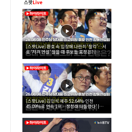
스팟
Live
[스팟Live] 환호 속 입장해 나란히 ‘찰칵’…서
로 ‘저격 연설’ 들을 때 후보들 표정은? |
26.08.08 더불어민주당 당대표·최고위원 후
보 인천 합동연설회
[스팟Live] 김민석 제주 52.64%·인천
45.09%로 연속 1위…정청래 따돌렸다’ |
26.08.08 더불어민주당 당대표·최고위원 후
보 인천 합동연설회