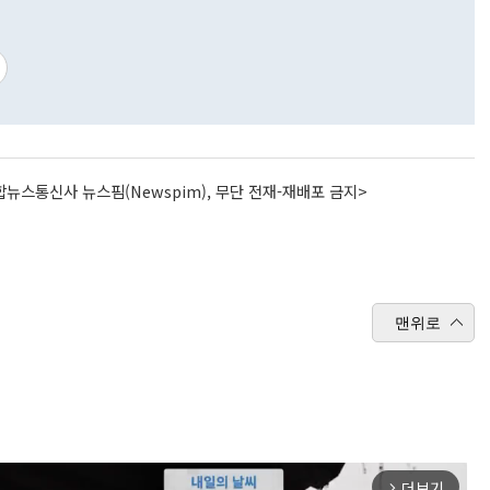
뉴스통신사 뉴스핌(Newspim), 무단 전재-재배포 금지>
맨위로
더보기
arrow_forward_ios