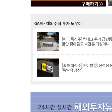
GAM
- 해외주식 투자 도우미
[미국 특징주] 빅테크 주가 급반등..
불안 잦아들고 낙관론 되살아나
[홍콩 대장주] 메이퇀 ③ 신성장
'폭발적 성장'