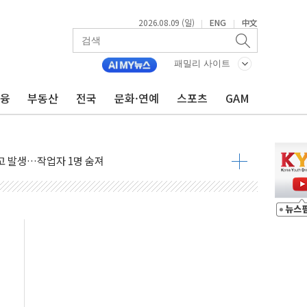
2026.08.09 (일)
ENG
中文
|
|
패밀리 사이트
금융
부동산
전국
문화·연예
스포츠
GAM
.'두천~하당'·'올미골교' 차량 통행 선제 제한
고 발생…작업자 1명 숨져
철강 AI융합실증센터' 들어선다
대 숨진 채 발견...경찰, 조사 중
.48%p 차 선두 유지...金 46.01% vs 鄭 44.53%
기 당선...합산득표율 68.63%
해 10대 구속…범행 후 반려견도 죽여
 정청래에 승리…金 48.54% vs 鄭 44.40%
경선 결과...김민석 48.54% 정청래 44.40%
발표...김민석 47.37% 정청래 45.71% 송영길 6.92%