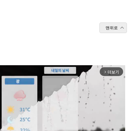
맨위로
더보기
arrow_forward_ios