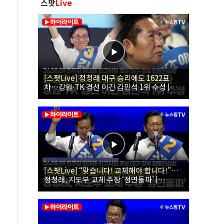
스팟
Live
[스팟Live] 정청래 대구 승리에도 1622표
차…강원·TK 경선 이긴 김민석 1위 수성 |
26.08.09 더불어민주당 당대표·최고위원 후
보 대구·경북 합동연설회
[스팟Live] “맞습니다! 교체해야 합니다!”…
정청래, 지도부 교체 주장 ‘정면돌파’ |
26.08.09 더불어민주당 당대표·최고위원 후
보 대구·경북 합동연설회