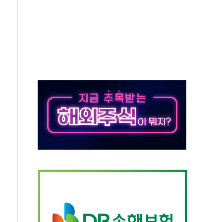
발표...정청래 47.82% 김민석 46.35% 송영길 5.83%
발표...김민석 50.30% 정청래 41.94% 송영길 7.76%
객 400명 맞이…"마음 잇는 시간 되길"
 지급 확정되나…재상고 앞두고 막판 셈법
'행복상자' 전달
극기 거꾸로' 논란…이틀만에 철거
 예술·체육요원 최대 33% 감축
 역대 최대폭 감소한 9.4%↓…유통업계 양극화 심화
 특사'로 콜롬비아 대통령 취임식 참석
시간당 30mm 강한 비...호우 피해 없어