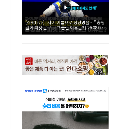
[스팟Live] “자기 이름으로 정당명을…” 송영
길이 피켓 문구 보고 놀란 이유는? | 26.08.09
더불어민주당 당대표·최고위원 후보 대구·경
북 합동연설회