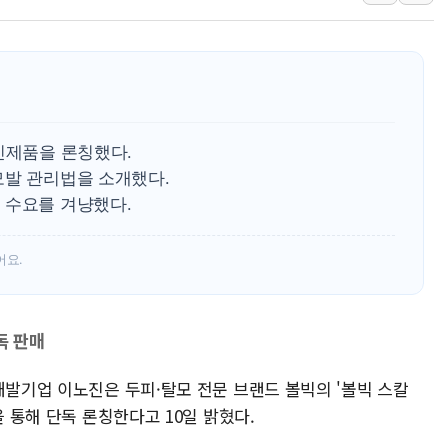
[속보] 민주, 대구 경선 결과 
[속보] 민주, 강원 경선 결과 
정재헌 CEO, SKT 장기고
최태원, 노소영에 9440억
하나금융, 명동 소상공인에 
신제품을 론칭했다.
인천시 광복절 현수막 '태
모발 관리법을 소개했다.
 수요를 겨냥했다.
병무청, 보충역 전면 손질…
홈플러스發 대형마트 판매,
어요.
윤준병·이해민 의원, '정부
'호우·산사태 주의보' 울진 
독 판매
개발기업 이노진은 두피·탈모 전문 브랜드 볼빅의 '볼빅 스칼
을 통해 단독 론칭한다고 10일 밝혔다.