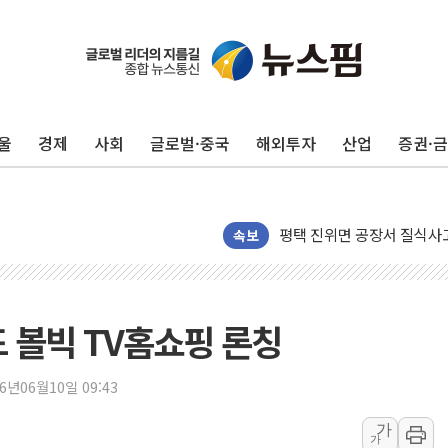
울
경제
사회
글로벌·중국
해외투자
산업
증권·
125mm 폭우 쏟아진 울진..
평택 진위면 공장서 질식사
포항 블루밸리 국가산단에 '
속보
상주 낙동강 선착장 하류서 50
[종합] 김민석, 정청래에 누적 1
민주당 경북도당위원장에 오중
드 볼빅 TV홈쇼핑 론칭
인천서 말다툼 중 어머니 살
김민석, 강원·대구·경북 경선서
26년06월10일 09:43
[속보] 민주, 강원·대구·경북 
가
가
[속보] 민주, 경북 경선 결과 