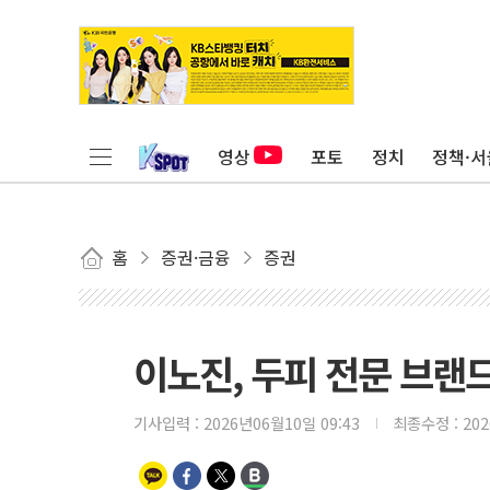
영상
포토
정치
정책·서
홈
증권·금융
증권
이노진, 두피 전문 브랜
기사입력 :
2026년06월10일 09:43
최종수정 :
20