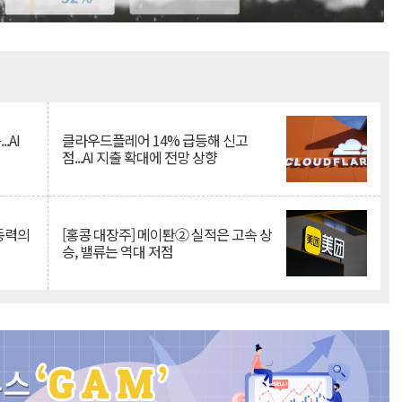
Mute
.AI
클라우드플레어 14% 급등해 신고
점...AI 지출 확대에 전망 상향
 동력의
[홍콩 대장주] 메이퇀② 실적은 고속 상
승, 밸류는 역대 저점