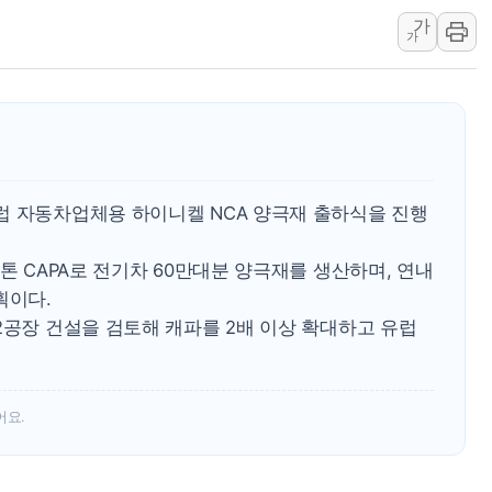
여수 오동도 인근 해상서 모
가
추미애, '위안부' 피해자 기림
가
인천 선재도 갯벌서 해루질 중
인천서 말다툼 중 어머니 흉기
'화합' 꺼낸 김민석에 '뻔뻔
李대통령, ISA 개편 재검토 
동해중부 전 해상 풍랑주의보…
럽 자동차업체용 하이니켈 NCA 양극재 출하식을 진행
연일 폭염에 온열질환 사망 
中 전방위 아파트 부양, 수도
톤 CAPA로 전기차 60만대분 양극재를 생산하며, 연내
획이다.
인제 용대리 계곡서 수위 상
2공장 건설을 검토해 캐파를 2배 이상 확대하고 유럽
어요.