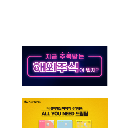
터보트 전복…1명 사망·1명 실종
의 날 참석..."국제적 시민 연대로 목소리 내야"
 실종 60대 나흘만에 숨진 채 발견
 살해 10대 아들 체포
' 받아친 정청래…제주 연설서 신경전 고조
지시…與 "적극 환영"·野 "졸속 국정"
10일까지 최대 3.5m 높은 물결
23명…정부, 비상대응기구 가동
 베이징도 부동산 규제 철폐
승으로 피서객 7명 고립…전원 구조