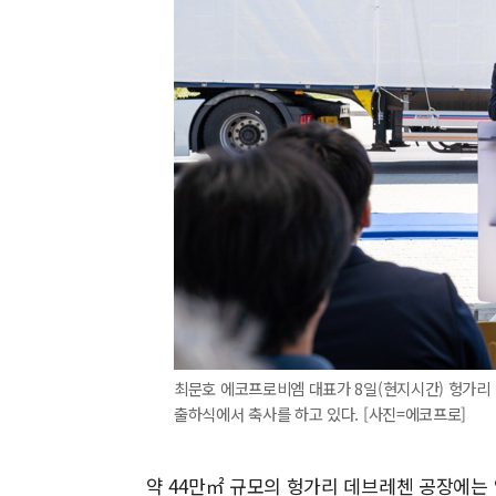
최문호 에코프로비엠 대표가 8일(현지시간) 헝가리
출하식에서 축사를 하고 있다. [사진=에코프로]
약 44만㎡ 규모의 헝가리 데브레첸 공장에는