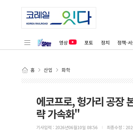
영상
포토
정치
정책·서
홈
산업
화학
에코프로, 헝가리 공장 본
략 가속화"
기사입력 :
2026년06월10일 08:56
최종수정 :
20