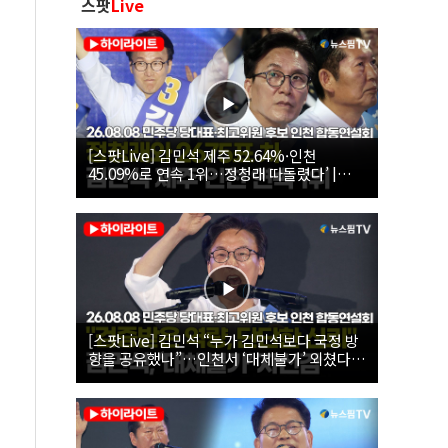
스팟
Live
[스팟Live] 김민석 제주 52.64%·인천
45.09%로 연속 1위…정청래 따돌렸다’ |
26.08.08 더불어민주당 당대표·최고위원 후
보 인천 합동연설회
[스팟Live] 김민석 “누가 김민석보다 국정 방
향을 공유했나”…인천서 ‘대체불가’ 외쳤다 |
26.08.08 더불어민주당 당대표·최고위원 후
보 인천 합동연설회