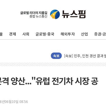
울
경제
사회
글로벌·중국
해외투자
산업
증권·
김민석, 2주차 제주·인천 경선서
[속보] 민주, 제주·인천 경선 결
[속보] 민주, 인천 경선 결과 발
속보
[속보] 민주, 제주 경선 결과 발
이번주 국내 주요 금융일정(8.1
美, 이란전 출구전략 만지작
격 양산..."유럽 전기차 시장 공
강릉·동해·삼척 시간당 최대 
폐기물 수거하다 참변…60대
서울 중랑구 주택가서 흉기 난
李대통령 "결혼 때문에 손해 
26년06월10일 08:56