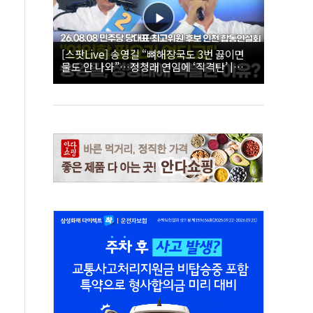
[스팟Live] 송영길 “뼈해장국도 3번 끓이면
물도 안 나와”…정청래 연임에 ‘직격탄’ |
26.08.08 더불어민주당 당대표·최고위원 후
보 인천 합동연설회