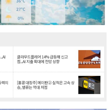
Mute
.AI
클라우드플레어 14% 급등해 신고
점...AI 지출 확대에 전망 상향
 동력의
[홍콩 대장주] 메이퇀② 실적은 고속 상
승, 밸류는 역대 저점