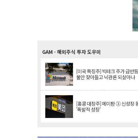
GAM
- 해외주식 투자 도우미
[미국 특징주] 빅테크 주가 급반등..
불안 잦아들고 낙관론 되살아나
[홍콩 대장주] 메이퇀 ③ 신성장
'폭발적 성장'