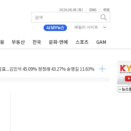
2026.08.08 (토)
ENG
中文
|
|
패밀리 사이트
금융
부동산
전국
문화·연예
스포츠
GAM
 정청래에 승리...47.75% vs 42.08%
과 발표...김민석 47.75% 정청래 42.08%
표...김민석 45.09% 정청래 43.27% 송영길 11.63%
표...김민석 52.64% 정청래 39.89% 송영길 7.47%
0~8.14)
…공습 한계·탄약 부족 현실화
50㎜ 폭우…강원 동해안 강한 비 이어져
 환경미화원 수거차에 치여 사망
동…60대 남성 2명 숨져
보는 일 없게"…'결혼 페널티' 22개 과제 손본다