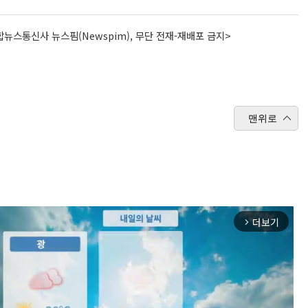
뉴스통신사 뉴스핌(Newspim), 무단 전재-재배포 금지>
맨위로
더보기
arrow_forward_ios