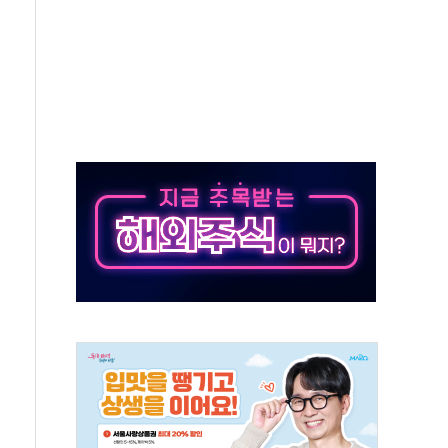
 호출 서비스
..지역축제 '불금전파, 송정'과 상생
비 본격화…'AI 데이터 기반 메디테크 혁신허브' 구상
로 출입 통제
추돌…1명 심정지·5명 부상
..진화헬기 3대 투입
 항소심도 징역 3년