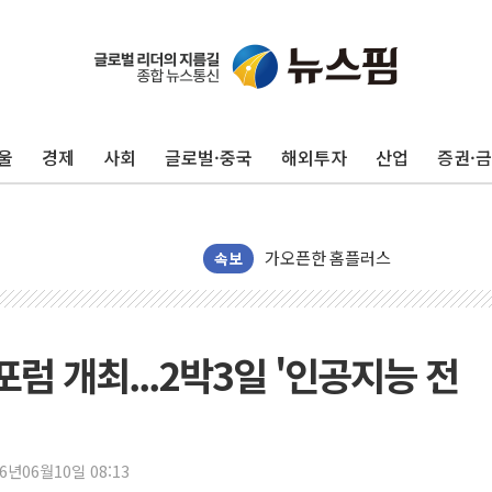
수박으로 여름 나는 하마
전남광주 구례 산불 32분 만에 주
울
경제
사회
글로벌·중국
해외투자
산업
증권·
캠코, 5918억원 규모 압류재산 15
[시승기] 공간·승차감 잡은 볼보 E
가오픈한 홈플러스
돌아온 홈플러스
속보
[종합] 청도 흥선리 야산 산불 1
한미 법카 제보자 "신동국과 무관
라인게임즈, '콰이어트' 테스트 참
포럼 개최...2박3일 '인공지능 전
에어로케이항공, 청주-중국 청두 노
네이버, AI 브리핑 도입 후 블로그
SKT, '8월 월간 럭키 페스타' 실시
26년06월10일 08:13
LG헬로비전 '헬로모바일', 교보문