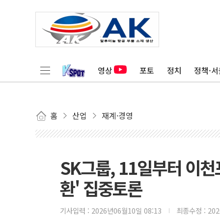
영상
포토
정치
정책·서
홈
산업
재계·경영
SK그룹, 11일부터 이천
환' 집중토론
기사입력 :
2026년06월10일 08:13
최종수정 :
20