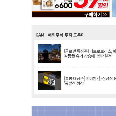
GAM
- 해외주식 투자 도우미
[글로벌 특징주] 페트로브라스, 
갈등發 유가 상승에 '깜짝 실적'
[홍콩 대장주] 메이퇀 ③ 신성장
'폭발적 성장'