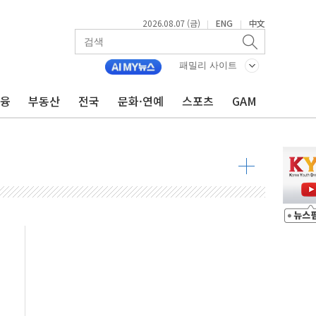
2026.08.07 (금)
ENG
中文
|
|
패밀리 사이트
불 진화...인명피해 없어
금융
부동산
전국
문화·연예
스포츠
GAM
06건 공매
X90…'올 터치'는 호불호
시간36분만에 주불진화....인명피해 없어
…자료는 전·현직 직원으로부터 확보"
가자 3만 명 돌파
선 운항허가 취득...중국 노선 다변화
 창작자 지원 규모 2배 확대
...휴대폰 결제 최대 6000원 할인
고 제휴 전자책 요금제 출시