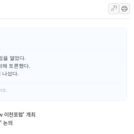
가
KTis, 02-114로 카카오 T 택시
가
해군1함대 '창설 80주년' 기념식.
원주시, 첨단의료복합단지 지정 준
삼척시, 무건리 이끼폭포 생태탐방
전남광주 화정역 인근 도로 4중 
청도 문수리 야산서 산불 진화 중.
포럼을 열었다.
'해병 순직 책임' 임성근 전 사단장
석해 토론했다.
 나섰다.
어요.
ew 이천포럼' 개최
' 논의