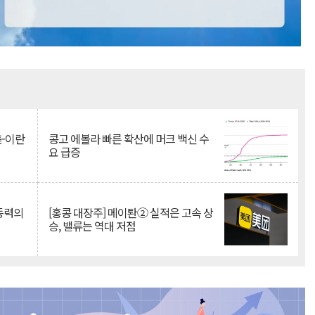
Mute
美-이란
콩고 에볼라 빠른 확산에 머크 백신 수
요 급증
 동력의
[홍콩 대장주] 메이퇀② 실적은 고속 상
승, 밸류는 역대 저점