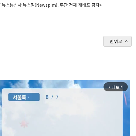
뉴스통신사 뉴스핌(Newspim), 무단 전재-재배포 금지>
맨위로
더보기
arrow_forward_ios