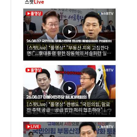
스팟
Live
[스팟Live] *풀영상* "부동산 지옥 고집한다
면!"...李대통령 향한 장동혁의 서슬퍼런 일갈
| 26.08.07 국민의힘 부동산정책 정상화 특별
위원회 전체회의
[스팟Live] *풀영상* 한병도 “국민의힘, 말로
만 주택 공급…공급 법안 처리 협조하라”｜
26.08.07 더불어민주당 원내대책회의