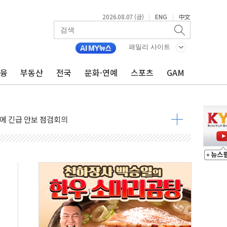
2026.08.07 (금)
ENG
中文
|
|
 나토 회원국 공격 검토… 거짓 깃발 작전"
재회…로봇·AI 데이터센터·모빌리티 구체화
패밀리 사이트
·아이온큐·도어대시↑ VS 샌디스크·피그마·앱러빈↓
금융
부동산
전국
문화·연예
스포츠
GAM
 반대…상법·자본시장법 개정 논의"
 차익실현 속 혼조세...웨스턴디지털·샌디스크↓
에 긴급 안보 점검회의
호르무즈 재개방 기대에 강세
조까지, 상승...호실적 보고 기업 상승세 뚜렷
인 '사파리' 공격… 시민들 공포감 극대화 전략
' 임시 주총 기대감에 홀로 상한가…마진 잔액은 사상 최고
버리지 위험수위…숨은 차입이 더 큰 변수"
대응 1단계 진압 중
야, 경쟁상대 中과 비교해야"
하는 '선봉'의 대민 봉사