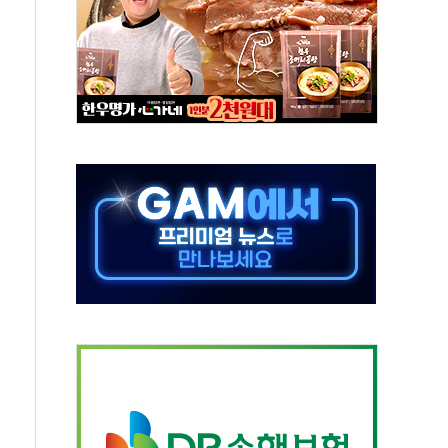
미사일 1발 발사… 올해 10번째·42일 만 도발
 새 안보 위기… 반군·마약카르텔이 습득해 전투 활용
어선 구조
무해한 표면 부식 물질"
분만에 진화...외국인 노동자 숨져
즌2