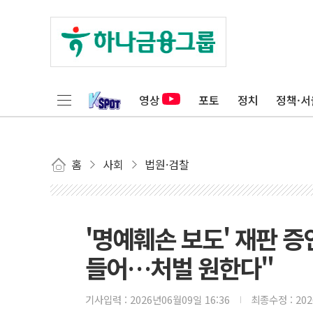
영상
포토
정치
정책·서
홈
사회
법원·검찰
'명예훼손 보도' 재판 증
들어…처벌 원한다"
기사입력 :
2026년06월09일 16:36
최종수정 :
20