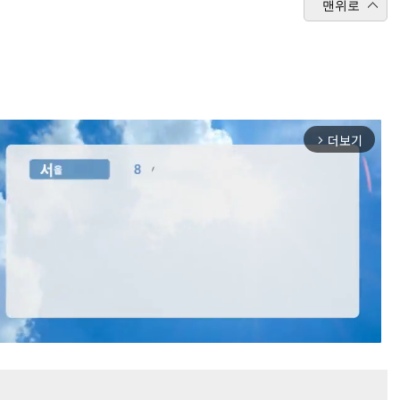
맨위로
더보기
arrow_forward_ios