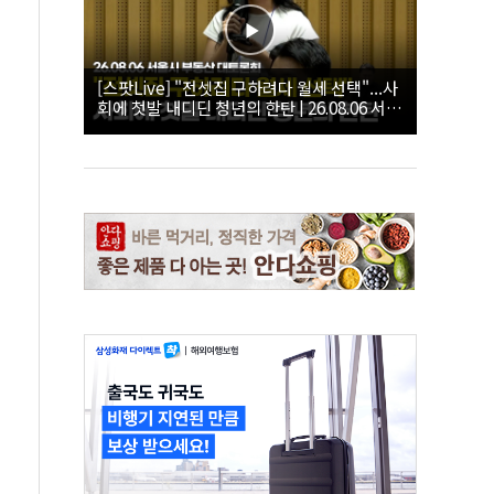
[스팟Live] "전셋집 구하려다 월세 선택"...사
회에 첫발 내디딘 청년의 한탄 | 26.08.06 서울
시 부동산 대토론회