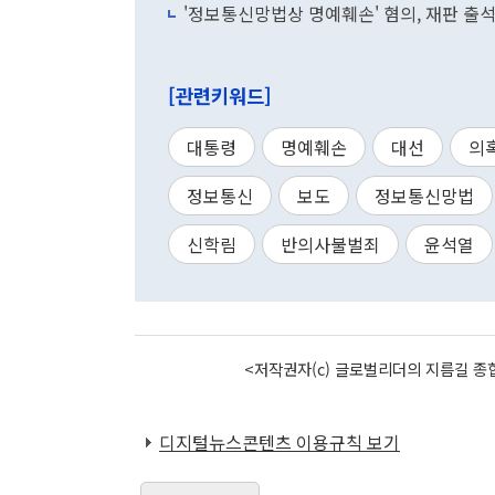
'정보통신망법상 명예훼손' 혐의, 재판 출
[관련키워드]
대통령
명예훼손
대선
의
정보통신
보도
정보통신망법
신학림
반의사불벌죄
윤석열
<저작권자(c) 글로벌리더의 지름길 종합
디지털뉴스콘텐츠 이용규칙 보기