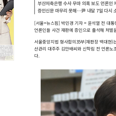
부산저축은행 수사 무마 의혹 보도 언론인 
증인신문 마무리 못해…尹 내달 7일 다시 
[서울=뉴스핌] 박민경 기자 = 윤석열 전 대
언론인들 사건 재판에 증인으로 출석해 처벌을
서울중앙지법 형사합의35부(재판장 백대현)
산관리 대주주 김만배씨와 신학림 전 언론노조
다.