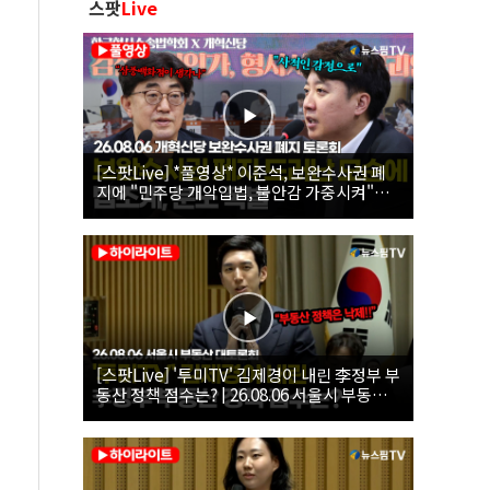
스팟
Live
[스팟Live] *풀영상* 이준석, 보완수사권 폐
지에 "민주당 개악입법, 불안감 가중시켜"｜
26.08.06 개혁신당 보완수사권 폐지 토론회
[스팟Live] '투미TV' 김제경이 내린 李정부 부
동산 정책 점수는? | 26.08.06 서울시 부동산
대토론회