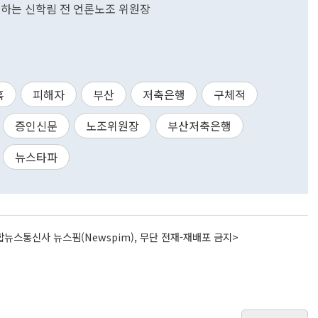
석하는 신학림 전 언론노조 위원장
혹
피해자
부산
저축은행
구체적
증인신문
노조위원장
부산저축은행
뉴스타파
뉴스통신사 뉴스핌(Newspim), 무단 전재-재배포 금지>