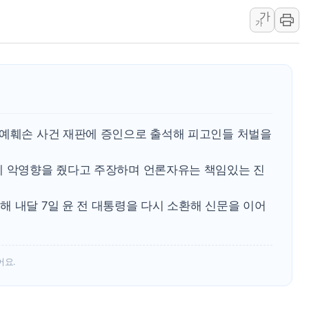
가
[3보] 북, 원산서 동해로 단거리 탄도
가
우크라 드론 전술, 중남미 콜롬비아에
동해해경, 독도 해상서 부유물 감긴 
주한미군 "오산기지 누출, 백린 아닌 
구미 폐염산처리업체서 불 2시간30여
해군과 함께하는 '불금전파, 송정' 시
명예훼손 사건 재판에 증인으로 출석해 피고인들 처벌을
에 악영향을 줬다고 주장하며 언론자유는 책임있는 진
 내달 7일 윤 전 대통령을 다시 소환해 신문을 이어
어요.