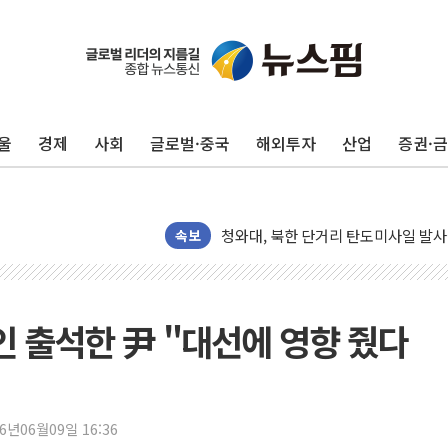
리투아니아 국방 "러, 우크라 드론으로
구광모, 내주 실리콘밸리서 젠슨 황 
뉴욕증시 개장 전 특징주...모더나
울
경제
사회
글로벌·중국
해외투자
산업
증권·
김정관 장관 "영업이익 N% 성과급
뉴욕증시 프리뷰, 미 주가선물 AI주
청와대, 북한 단거리 탄도미사일 발사
금값 7주 만에 최고…美 고용 둔화·
속보
[인도증시] 중동 긴장 완화에 실적 호
러, 1인칭시점 드론으로 우크라 민간
[베트남 증시] 지수 하락 속 'DGC
인 출석한 尹 "대선에 영향 줬다
'월가의 황제' 다이먼 "금융시장 레
양주 섬유염색공장서 화재 1명 중상…
김정관 산업부 장관 "주 52시간 손봐
26년06월09일 16:36
해군 1함대 창설 80주년…지역과 함께