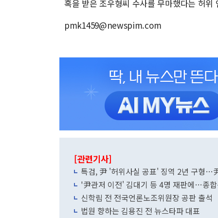
혹을 받은 조우형씨 수사를 무마했다는 허위 
pmk1459@newspim.com
[관련기사]
특검, 尹 '허위사실 공표' 징역 2년 구형…
'尹관저 이전' 김대기 등 4명 재판에…종합
신학림 전 전국언론노조위원장 공판 출석
법원 향하는 김용진 전 뉴스타파 대표