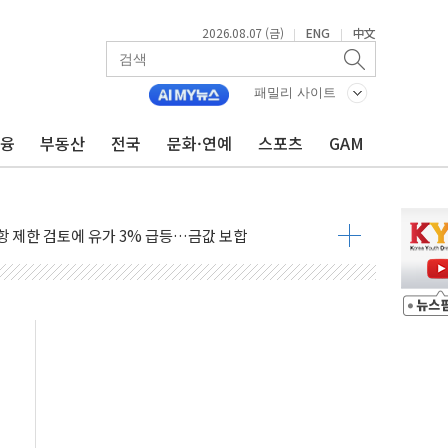
2026.08.07 (금)
ENG
中文
|
|
국채금리·달러 동반 상승…시장, 美 고용지표 촉각
행정명령 서명…출생시민권 제한 재시동
패밀리 사이트
군수품 부족설 일축 "막대한 무기 보유"
금융
부동산
전국
문화·연예
스포츠
GAM
어…다음 과제는 '외형 확대'
 귀환 조짐에 전월세시장 '긴장'
교환·재매수·다운사이징 '저울질'
항 제한 검토에 유가 3% 급등…금값 보합
다우 5거래일 랠리 '마침표'
합의 막바지.."美와 직접 협상 없어"
·김민석 후보 - 8월 7일
책 2차 점검회의…주택 공급 대책 막바지 조율
자회견·주요 정당 - 8월 7일
통항 제한 추진…美 "통행 막을 권한 없어"