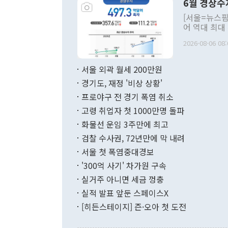
6월 경상수
주의적 희망에
관의 대북 정
[서울=뉴스핌
관 부처 장관
어 역대 최대
관의 무리한 
출 호조로 월
다. [정동영 통일부 장관이 지난달 23일 오후 서울 종로구 정부서울청사에
2026-08-06 08:
료=한국은행] 한국은행이 6일 발표한 '2026년 6월 국제수지(잠정)'에
서 취임 1주년 
면 지난 6월
부 장관 권한
1000만달러
서울 외곽 월세 200만원
발전 구상'을
이에 따라 올
적 갈등 해결
경기도, 재정 '비상 상황'
했다. 경상수
결과 혐오의 
9000만달러
프로야구 전 경기 폭염 취소
년간의 CVI
지 기준 상품
고령 취업자 첫 1000만명 돌파
무너졌다고도 
며 월간 기준
현실을 바꾸는
달러로 38.
화물선 운임 3주만에 최고
를 평화 체제
196.9% 급
검찰 수사권, 72년만에 막 내려
함께 4자 대
수출은 160
지만 이 대통
서울 첫 폭염중대경보
(18.6%) 
화공존 정책이
했다. 통관 기
'300억 사기' 차가원 구속
다"고 지적했
(16.4%)
투리가 잡혀 
실거주 아니면 세금 껑충
월(-10억9
쁜 상황이 초
증가와 유류할
실적 발표 앞둔 스페이스X
9·19 군사
기록했지만 
[히든스테이지] 즌·오아 첫 도전
"우리의 선의
로 전환됐다.
으로 약간의 의문
를 기록해 전
관은 업무보고