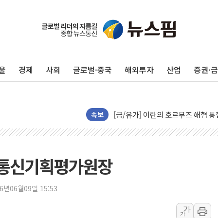
[채권/외환] 국제유가 급등에 미 
트럼프, '원정출산 시민권 차단' 
트럼프 "이란전 조만간 끝날 것"…
울
경제
사회
글로벌·중국
해외투자
산업
증권·
현대리바트, 원가 개선으로 실적 방
"세금 부담 덜자"…비거주 1주택자
세금 부담 커진 고가 1주택자…맞
[금/유가] 이란의 호르무즈 해협 통
속보
뉴욕증시, 유가·금리 부담에 하락…
이란, 오만과 호르무즈 해협 재개방 
[민주 당권주자 일정] 송영길·정청래
보통신기획평가원장
李대통령, 오늘 오후 2시 부동산정
[오늘의 정치일정] 8월 7일(금)
26년06월09일 15:53
[오늘의 국회일정] 상임위·세미나·기
가
가
이란, 美·이스라엘 선박 호르무즈 