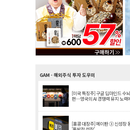
GAM
- 해외주식 투자 도우미
[미국 특징주] 구글 딥마인드 수
편…영국의 AI 경쟁력 유지 노력
[홍콩 대장주] 메이퇀 ③ 신성장
'폭발적 성장'