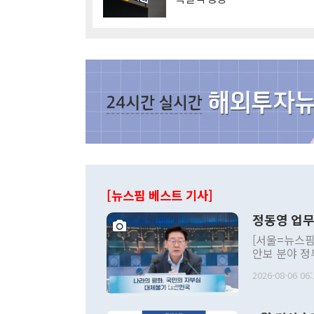
[뉴스핌 베스트 기사]
정동영 업무
[서울=뉴스핌
안보 분야 정
평화공존 발전
2026-08-06 06:
발언 중에는 
언한 것이 있
령은 공개적으