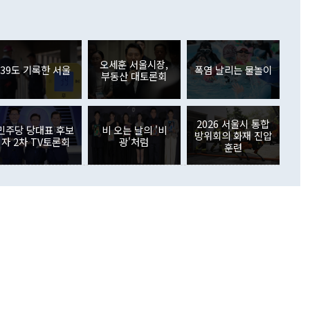
이 늘어난 데다 전월 분기배당에 따른 기저효과로 배당지급이
 어떤 희망이라 하더라도 그건 아직 조율되지 않은 방법"이
6000만달러 흑자를 나타냈다. 금융계정 순자산은 6월 중 467
들께서 디스카운트해 주시면 좋겠다"고 선을 그었다. 정 장관
러 증가해 월간 기준 역대 최대 증가 폭을 기록했다. 종전 최대
아 블라디보스토크에서 열리는 '동방경제포럼(EEF)'을 언급하
월(369억9000만달러)을 넘어선 것이다. 직접투자에서는 내국
원에서 (참석을) 검토하고 있다"고 발언한 데 대해서도 조 장관
가 80억1000만달러, 외국인의 국내투자가 46억3000만달러
외교부의 몫"이라며 "아직 거기까지 진도가 나가지 않았다"고
오세훈 서울시장,
. 증권투자에서는 외국인의 국내 주식 매도세가 이어졌다. 외
39도 기록한 서울
폭염 날리는 물놀이
부동산 대토론회
장관이 이날 소개한 대북 구상과 설명은 정부 내 조율을 거치지
주식 투자는 차익실현 매도 등의 영향으로 316억1000만달러
서 문제가 있다. 특히 주적 표현 대체와 국호 사용, 9·19 군
(-310억5000만달러)에 이어 역대 최대 순매도 기록을 다시
 4자회담 추진 등은 통일부 장관이 결정할 사안이 아니어서 월
국인의 국내 채권투자는 세계국채지수(WGBI) 자금 유입에도
이 나오고 있다. 이 대통령은 정 장관의 업무보고를 듣고 난
도래 영향으로 증가 폭이 줄어든 52억9000만달러를 기록했
2026 서울시 통합
무보고에 발표했다고 승인난 건 아니다"라고 재차 확인했다. 정
민주당 당대표 후보
비 오는 날의 '비
 해외 증권투자는 주식을 중심으로 35억6000만달러 증가했
방위회의 화재 진압
자 2차 TV토론회
광'처럼
통은 "정 장관의 발언 내용은 대부분 국가안전보장회의(NSC)
newspim.com
훈련
된 사안이 아닌 정 장관의 개인적 생각에 가깝다"며 "안보 관
이 정부의 공식 정책이 아닌 사안을 추진하겠다고 업무보고를
 면전에서 '국군통수권자가 나서야 한다'고 주장한 것은 심각
 5일 청와대 영빈관에서 열린 통일
 외교 안보 부처 업무보고에서 발언하고 있다. [사진=청와대]
장이 현 시점에서 이미 참고가 될 수 없는 과거의 경험 또는 사
식에 기반하고 있다는 것이다. 정 장관이 주장하는 구상은 급
 있는 북한의 전략과 한반도 및 국제 정세를 전혀 반영하지
 비판이 제기되고 있다. 정 장관이 "흘러간 선(先)비핵화만
현실을 바꾸지 못한다"고 언급한 것은 지금까지의 대북 접근
 있다. 북핵 위기 발발 이후 지금까지 모든 핵 협상에서 한국