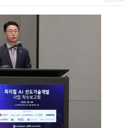
유럽증시, 견조한 실적 소화하며 대부
리투아니아 국방 "러, 우크라 드론
구광모, 내주 실리콘밸리서 젠슨 황
뉴욕증시 개장 전 특징주...모더
김정관 장관 "영업이익 N% 성과
뉴욕증시 프리뷰, 미 주가선물 AI