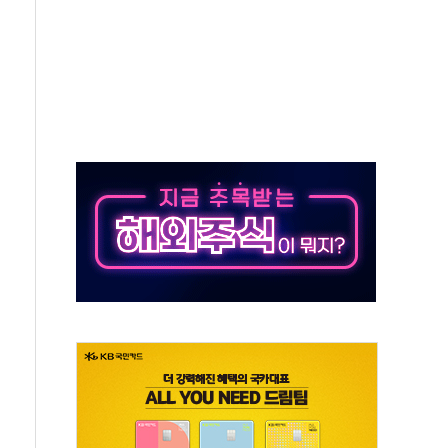
분 상승… "2분기 기업 순이익 21% 증가" 전망
으로 나토 회원국 공격 검토… 거짓 깃발 작전"
 재회…로봇·AI 데이터센터·모빌리티 구체화
나·아이온큐·도어대시↑ VS 샌디스크·피그마·앱러빈↓
급 반대…상법·자본시장법 개정 논의"
주 차익실현 속 혼조세...웨스턴디지털·샌디스크↓