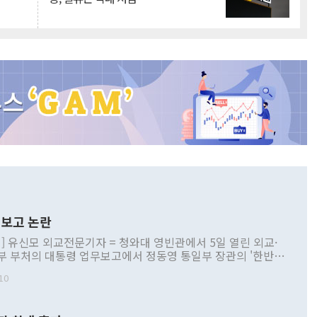
보고 논란
] 유신모 외교전문기자 = 청와대 영빈관에서 5일 열린 외교·
부 부처의 대통령 업무보고에서 정동영 통일부 장관의 '한반도
 구상'과 업무보고 발언이 논란을 빚고 있다. 이날 정 장관의
10
정부 내 조율을 거치지 않은 사안을 정책으로 추진하겠다고 공
는가 하면 사실 관계에 맞지 않은 설명도 있었다. 이재명 대통
로 신중을 기해 달라고 경고했고, 조현 외교부 장관은 '이상