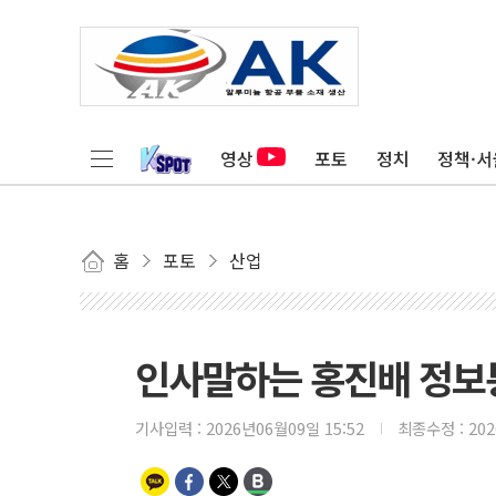
영상
포토
정치
정책·서
홈
포토
산업
인사말하는 홍진배 정
기사입력 :
2026년06월09일 15:52
최종수정 :
20