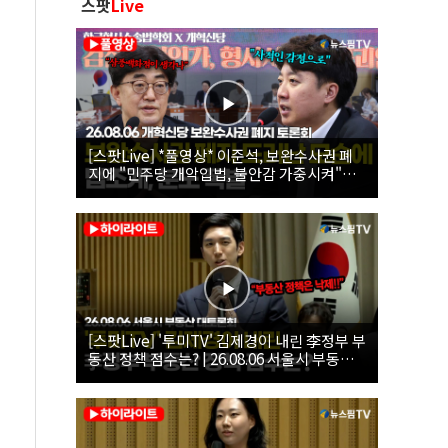
스팟
Live
[스팟Live] *풀영상* 이준석, 보완수사권 폐
지에 "민주당 개악입법, 불안감 가중시켜"｜
26.08.06 개혁신당 보완수사권 폐지 토론회
[스팟Live] '투미TV' 김제경이 내린 李정부 부
동산 정책 점수는? | 26.08.06 서울시 부동산
대토론회