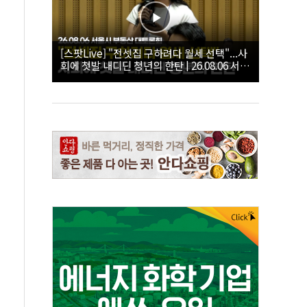
[스팟Live] "전셋집 구하려다 월세 선택"...사
회에 첫발 내디딘 청년의 한탄 | 26.08.06 서울
시 부동산 대토론회