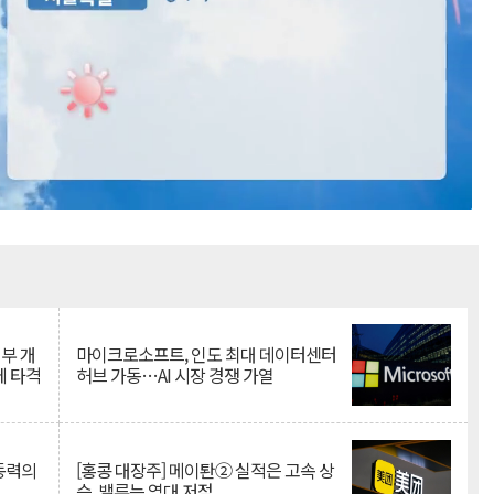
Mute
뇌부 개
마이크로소프트, 인도 최대 데이터센터
에 타격
허브 가동…AI 시장 경쟁 가열
 동력의
[홍콩 대장주] 메이퇀② 실적은 고속 상
승, 밸류는 역대 저점