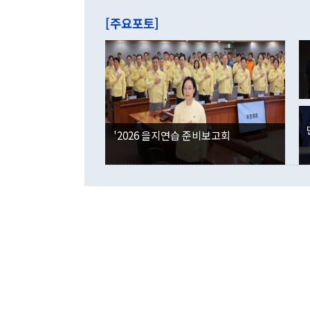
는 배당수입
주의에 근거한
줄면서 25억
[주요포토]
라며 "여러분
억1000만달
이 9월 러시
였던 올해 3
며 "정부 차
인의 해외투자
은 "그것은 
각각 증가했다
잘랐다. 정 
국인의 국내 
않았다는 점에
감소하며 전월
사합의 복원,
경신했다. 외
권이라는 지적
분기 말 만기
뒤 "여기 업
다. 내국인의
'2026 을지연습 준비보고회
부의 한 소식
다. eoyn2@
를 거쳐 결정
련 부처 장관
하고 대통령의
한 문제"라고 지적했다. 이재명 대통령이
외교 국방 등
2026.08.05 ◆시대착오적 접근, 대북 인식 오류 더욱 문제인 것은 정 장관
의 이같은 주
실과 다른 인
격히 변화하고
못하고 있다는
되뇌는 것은 
법을 호도하고