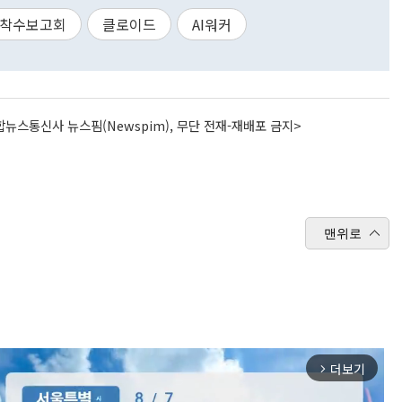
착수보고회
클로이드
AI워커
뉴스통신사 뉴스핌(Newspim), 무단 전재-재배포 금지>
맨위로
더보기
arrow_forward_ios