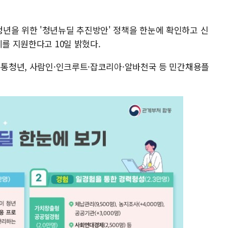
년을 위한 '청년뉴딜 추진방안' 정책을 한눈에 확인하고 신
계를 지원한다고 10일 밝혔다.
 온통청년, 사람인·인크루트·잡코리아·알바천국 등 민간채용플