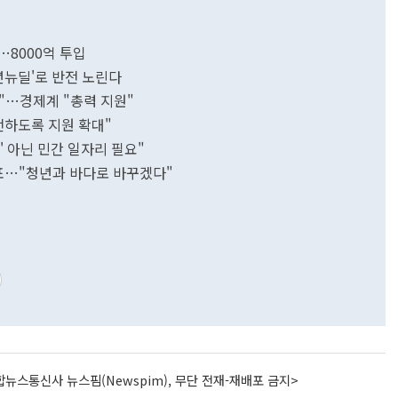
…8000억 투입
년뉴딜'로 반전 노린다
것"…경제계 "총력 지원"
전하도록 지원 확대"
' 아닌 민간 일자리 필요"
발표…"청년과 바다로 바꾸겠다"
뉴스통신사 뉴스핌(Newspim), 무단 전재-재배포 금지>