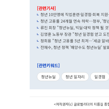
[관련기사]
청년 10만명에 직업훈련·일경험·회복 지원
청년 고용률 24개월 연속 하락…정부, '청
류진 회장 "청년뉴딜, 빅딜·대박 정책 될 
김영훈 노동부 장관 "청년 일경험 얻고 도
정희용 "청년 고용률 5년 최저…'세금 알바
전재수, 청년 정잭 '해양수도 청년뉴딜' 
[관련키워드]
청년뉴딜
청년 일자리
일경험
<저작권자(c) 글로벌리더의 지름길 종합