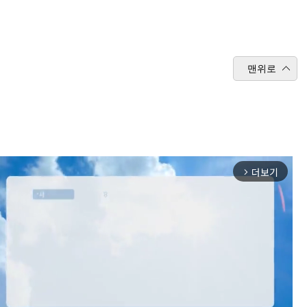
맨위로
더보기
arrow_forward_ios