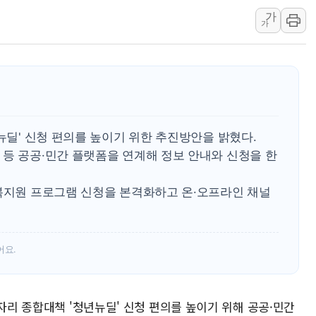
가
후티 반군, 예멘 정부군과 사우디 동시 공격…
가
42.5도 역대급 폭염…동물들도 특별식으로 여
경찰, 9월부터 '가족 사건' 못 맡는다…상피제
포스코홀딩스, 포스코인터·DX 지분 일부 매각
태국 학교서 중학생 총기 난사...최소 7명 사망
40.2도 찍은 서울 등 폭염중대경보 해제…누적
년뉴딜' 신청 편의를 높이기 위한 추진방안을 밝혔다.
"文정부 악몽 재현 안돼"...李 부동산 세제안에
 등 공공·민간 플랫폼을 연계해 정보 안내와 신청을 한
회복지원 프로그램 신청을 본격화하고 온·오프라인 채널
어요.
일자리 종합대책 '청년뉴딜' 신청 편의를 높이기 위해 공공·민간