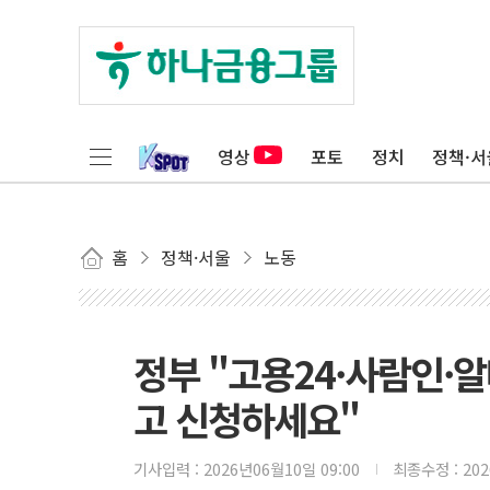
영상
포토
정치
정책·서
홈
정책·서울
노동
정부 "고용24·사람인·
고 신청하세요"
기사입력 :
2026년06월10일 09:00
최종수정 :
20