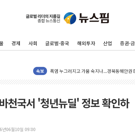
[사진] 빈살만과 에르도안의 만남
이란와이어 "이란 최고지도자 위독…곧 사망해
울
경제
사회
글로벌·중국
해외투자
산업
증권·
남동발전, 해남군에 국내 최대 규모 400MW 
[인도증시] 중동 불안 속 유가 상승에 소폭 하락
황희 '폐버스 청년주택' SNS 글 역풍에 "정부
폭염 누그러지고 가뭄 숙지나...경북동해안권 8
속보
사우디·튀르키예·파키스탄, '공동방위협정' 체
신길동 신축도 3.3㎡당 7250만원…써밋 클라
용산공원·그린벨트로 또 충돌…반복되는 국토부
알바천국서 '청년뉴딜' 정보 확인하
[AI 부동산 투데이] 특공 전략도 '극과 극'…
[코인시황] 비트코인 6만4000달러대 횡보…고
[베트남 증시] 유동성 부진 지속, 강보합 마감
26년06월10일 09:00
'찜통더위'에 전력수요 역대 최고치 경신…한낮 