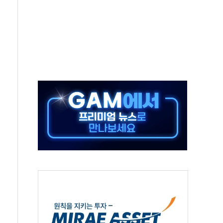
 위기 고조되는 또 다른 중동 화약고
름나기 [뉴스핌 줌인]
 실시
 온열질환자 2872명
 與 내부서 '총선·대선 직격탄' 우려