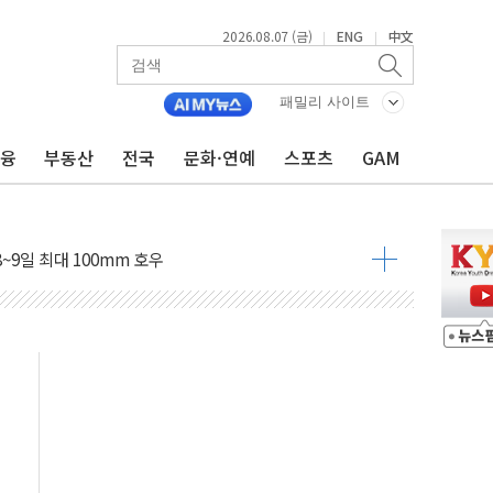
2026.08.07 (금)
ENG
中文
|
|
패밀리 사이트
도 놀랍지 않아"
금융
부동산
전국
문화·연예
스포츠
GAM
태양광 착공…여의도 1.6배 규모
...금융주 낙폭 커
정책 아냐" 해명
~9일 최대 100mm 호우
결… 수니파 국가들의 새 안보 협력 구도
비온 59㎡ 18억원대
-서울시 '정책 엇박자'
생애최초만 경쟁 치열
래·ETF 매수에도 고유가·금리·입법 지연 '삼중 부담'
...석유·가스주 올랐지만 빈그룹이 상쇄
총수요 104.3GW 기록