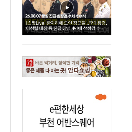
[스팟Live] 한자리에 모인 장군들...李대통령,
이상렬 대장 등 진급 장성 4명에 삼정검 수치
직접 수여｜26.08.07 장성 진급·삼정검 수치
수여식