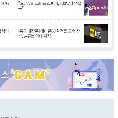
 26%
"오픈AI의 스마트 스피커, 300달러 넘을
듯"
 동력의
[홍콩 대장주] 메이퇀② 실적은 고속 상
승, 밸류는 역대 저점