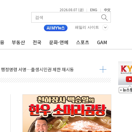
2026.08.07 (금)
ENG
中文
|
|
늘 부동산 2차 회의 外
래블카드'…휴가철 넘어 장기 고객 묶는다
패밀리 사이트
델 발탁… 부산 광안서 약국 팝업스토어 운영
금융
부동산
전국
문화·연예
스포츠
GAM
5% 관세…한국 등엔 '합산 상한' 적용
미 국채금리·달러 동반 상승…시장, 美 고용지표 촉각
단' 행정명령 서명…출생시민권 제한 재시동
"…군수품 부족설 일축 "막대한 무기 보유"
 방어…다음 과제는 '외형 확대'
택자 귀환 조짐에 전월세시장 '긴장'
…맞교환·재매수·다운사이징 '저울질'
협 통항 제한 검토에 유가 3% 급등…금값 보합
락…다우 5거래일 랠리 '마침표'
개방 합의 막바지.."美와 직접 협상 없어"
청래·김민석 후보 - 8월 7일