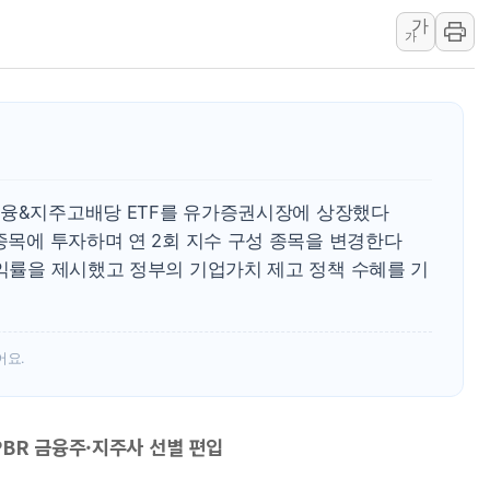
가
李대통령, 오늘 오후 2시 부동
가
[오늘의 정치일정] 8월 7일(금)
[오늘의 국회일정] 상임위·세미
이란, 美·이스라엘 선박 호르무
유럽증시, 견조한 실적 소화하며
리투아니아 국방 "러, 우크라 
3 금융&지주고배당 ETF를 유가증권시장에 상장했다
 종목에 투자하며 연 2회 지수 구성 종목을 변경한다
수익률을 제시했고 정부의 기업가치 제고 정책 수혜를 기
어요.
BR 금융주·지주사 선별 편입