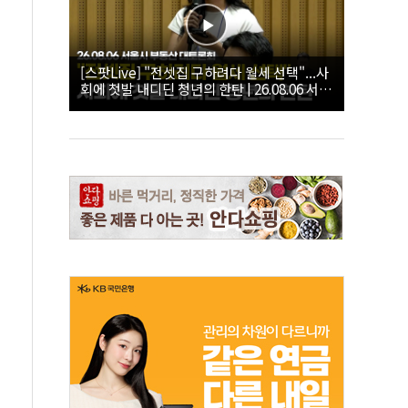
[스팟Live] "전셋집 구하려다 월세 선택"...사
회에 첫발 내디딘 청년의 한탄 | 26.08.06 서울
시 부동산 대토론회