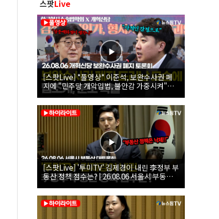
스팟
Live
[스팟Live] *풀영상* 이준석, 보완수사권 폐
지에 "민주당 개악입법, 불안감 가중시켜"｜
26.08.06 개혁신당 보완수사권 폐지 토론회
[스팟Live] '투미TV' 김제경이 내린 李정부 부
동산 정책 점수는? | 26.08.06 서울시 부동산
대토론회