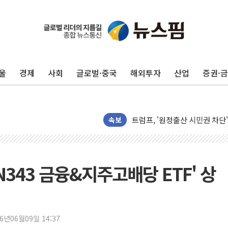
[뉴스핌 이 시각 PICK] 李, 오
카드사 고객 유입 창구 된 '트
제나벨, 배우 공승연 브랜드 모
울
경제
사회
글로벌·중국
해외투자
산업
증권·
트럼프, 폴리실리콘·태양광에 1
[채권/외환] 국제유가 급등에 
트럼프, '원정출산 시민권 차
트럼프 "이란전 조만간 끝날 것
속보
현대리바트, 원가 개선으로 실적
"세금 부담 덜자"…비거주 1주
세금 부담 커진 고가 1주택자
N343 금융&지주고배당 ETF' 상
[금/유가] 이란의 호르무즈 해
뉴욕증시, 유가·금리 부담에 하
이란, 오만과 호르무즈 해협 재
26년06월09일 14:37
[민주 당권주자 일정] 송영길·정