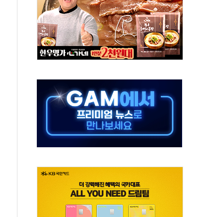
산정책 2차 점검회의…주택 공급 대책 막바지 조율
나·기자회견·주요 정당 - 8월 7일
즈 통항 제한 추진…美 "통행 막을 권한 없어"
 대부분 상승… "2분기 기업 순이익 21% 증가" 전망
드론으로 나토 회원국 공격 검토… 거짓 깃발 작전"