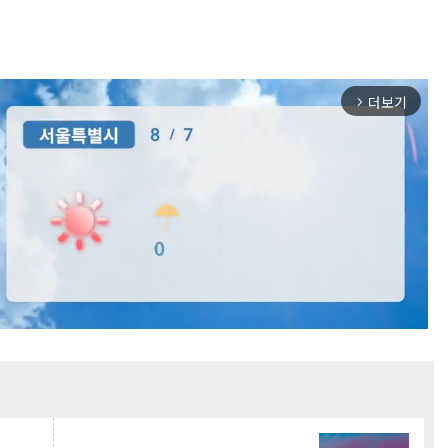
더보기
arrow_forward_ios
Mute