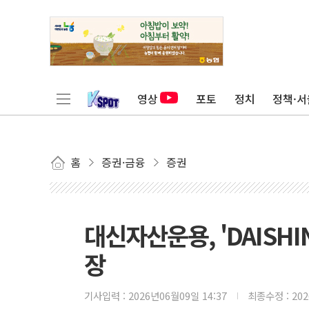
영상
포토
정치
정책·서
홈
증권·금융
증권
대신자산운용, 'DAISHI
장
기사입력 :
2026년06월09일 14:37
최종수정 :
20