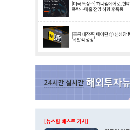
[미국 특징주] 허니웰에어로, 한떄
폭락…매출 전망 하향 후폭풍
[홍콩 대장주] 메이퇀 ③ 신성장
'폭발적 성장'
[뉴스핌 베스트 기사]