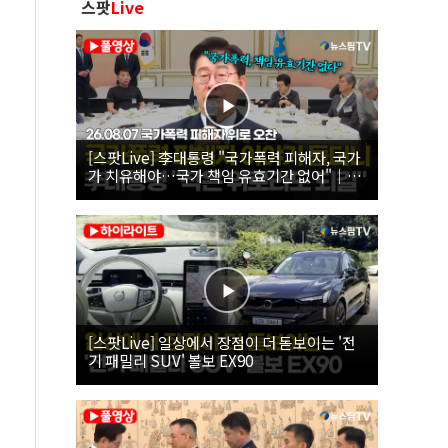
스팟
Live
[스팟Live] 李대통령 "국가폭력 피해자, 국가
가 치유해야…국가 책임 유효기간 없어"｜
26.08.07 국가폭력 피해자 위로 오찬
[스팟Live] 일상에서 장점이 더 돋보이는 '전
기 패밀리 SUV' 볼보 EX90