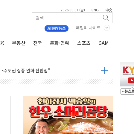
2026.08.07 (금)
ENG
中文
|
|
9월 금리 인상 기대 후퇴
결
패밀리 사이트
라우드플레어·태양광주↑ VS 트레이드데스크·웬디스↓
금융
부동산
전국
문화·연예
스포츠
GAM
자 7359명 끝까지 찾겠다"
 톤 낮춰
항시 '시끌'
름…수도권 집중 완화 전환점"
주재… "전폭적 공급 확대·속도전 총력"
…美 태양광주 급등
도 놀랍지 않아"
태양광 착공…여의도 1.6배 규모
...금융주 낙폭 커
정책 아냐" 해명