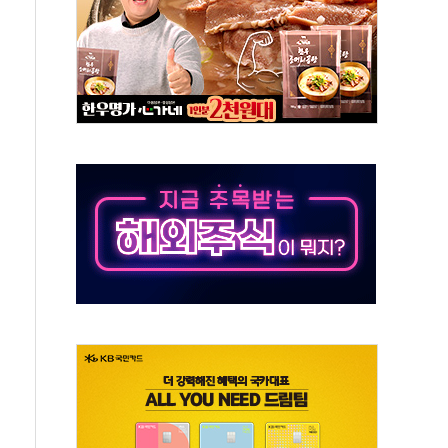
~9일 최대 100mm 호우
결… 수니파 국가들의 새 안보 협력 구도
비온 59㎡ 18억원대
-서울시 '정책 엇박자'
생애최초만 경쟁 치열
래·ETF 매수에도 고유가·금리·입법 지연 '삼중 부담'