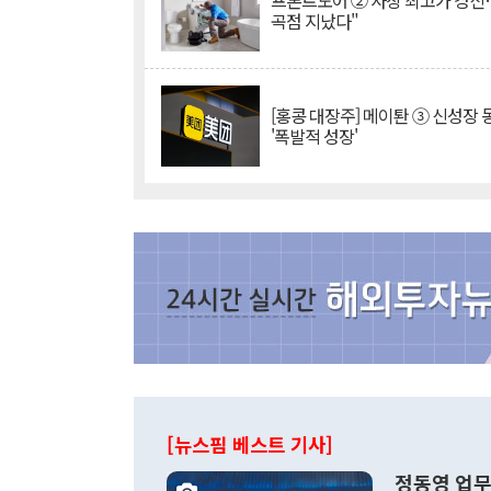
프론트도어 ② 사상 최고가 경신
곡점 지났다"
[홍콩 대장주] 메이퇀 ③ 신성장
'폭발적 성장'
[뉴스핌 베스트 기사]
정동영 업무