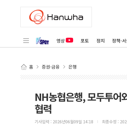
영상
포토
정치
정책·서
홈
증권·금융
은행
NH농협은행, 모두투어와
협력
기사입력 :
2026년06월09일 14:18
최종수정 :
20