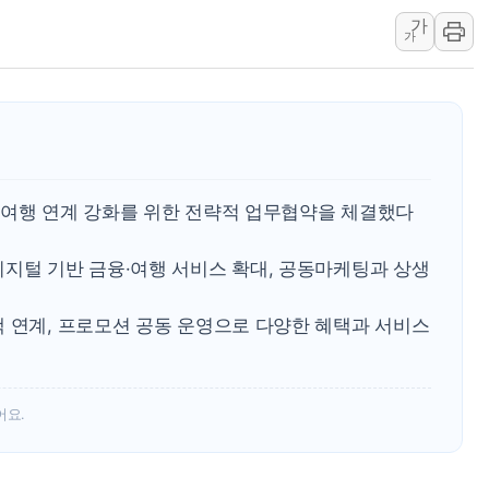
가
폭염 누그러지고 가뭄 숙지나...경북동해안권 8
가
사우디·튀르키예·파키스탄, '공동방위협정' 체
신길동 신축도 3.3㎡당 7250만원…써밋 클라
용산공원·그린벨트로 또 충돌…반복되는 국토부
[AI 부동산 투데이] 특공 전략도 '극과 극'…
[코인시황] 비트코인 6만4000달러대 횡보…고
·여행 연계 강화를 위한 전략적 업무협약을 체결했다
디지털 기반 금융·여행 서비스 확대, 공동마케팅과 상생
택 연계, 프로모션 공동 운영으로 다양한 혜택과 서비스
어요.