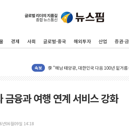
[종합] 美 7월 고용 2만3000명 감소 '쇼크'…
[사진] 이슬람 수니파 3개국, 공동방위협정 체
뉴욕증시 개장 전 특징주...아틀라시안·클
울
경제
사회
글로벌·중국
해외투자
산업
증권·
보훈부, 미 DPAA와 MOU… "6·25 미군 실종
트럼프 "금리 내려야"…파월 때와 달리 워시엔
특정 정치인 측근 포항시 정책특보 내정설...포
李 "해남 태양광, 대한민국 다음 100년 밑거
속보
李 대통령, '6시간 마라톤 부동산 2차 회의' 
트럼프, 中 겨냥 폴리실리콘 관세 15% 부과
[사진] 빈살만과 에르도안의 만남
 금융과 여행 연계 서비스 강화
이란와이어 "이란 최고지도자 위독…곧 사망해
남동발전, 해남군에 국내 최대 규모 400MW 
[인도증시] 중동 불안 속 유가 상승에 소폭 하락
26년06월09일 14:18
황희 '폐버스 청년주택' SNS 글 역풍에 "정부