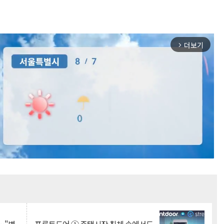
더보기
arrow_forward_ios
Mute