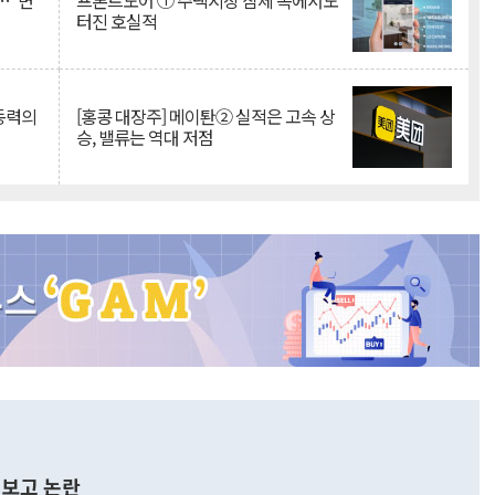
…"변
프론트도어 ① 주택시장 침체 속에서도
터진 호실적
 동력의
[홍콩 대장주] 메이퇀② 실적은 고속 상
승, 밸류는 역대 저점
보고 논란