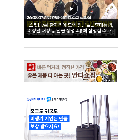
[스팟Live] 한자리에 모인 장군들...李대통령,
이상렬 대장 등 진급 장성 4명에 삼정검 수치
직접 수여｜26.08.07 장성 진급·삼정검 수치
수여식