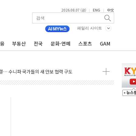
2026.08.07 (금)
ENG
中文
|
|
도 놀랍지 않아"
태양광 착공…여의도 1.6배 규모
패밀리 사이트
...금융주 낙폭 커
금융
부동산
전국
문화·연예
스포츠
GAM
정책 아냐" 해명
~9일 최대 100mm 호우
결… 수니파 국가들의 새 안보 협력 구도
비온 59㎡ 18억원대
-서울시 '정책 엇박자'
생애최초만 경쟁 치열
래·ETF 매수에도 고유가·금리·입법 지연 '삼중 부담'
...석유·가스주 올랐지만 빈그룹이 상쇄
총수요 104.3GW 기록
 위기 고조되는 또 다른 중동 화약고
름나기 [뉴스핌 줌인]