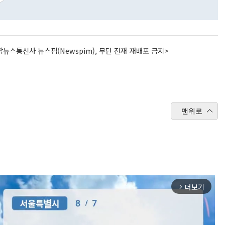
뉴스통신사 뉴스핌(Newspim), 무단 전재-재배포 금지>
맨위로
더보기
arrow_forward_ios