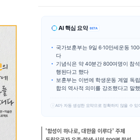
AI 핵심 요약
BETA
국가보훈부는 9일 6·10만세운동 1
다
기념식은 약 40분간 800여명이 참
행된다고 했다
보훈부는 이번에 학생운동 계열 독립
합의 역사적 의미를 강조했다고 말
AI가 자동 생성한 요약으로 정확하지 않을 수 있
!
'함성이 하나로, 대한을 이루다' 주제
독립유공자 유족·학생·시민 800명 참석