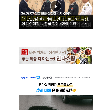
[스팟Live] 한자리에 모인 장군들...李대통령,
이상렬 대장 등 진급 장성 4명에 삼정검 수치
직접 수여｜26.08.07 장성 진급·삼정검 수치
수여식