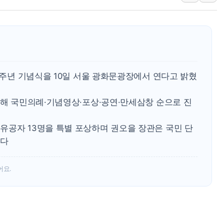
경찰, 9월부터 '가족 사건' 못 맡는다…상피제
포스코홀딩스, 포스코인터·DX 지분 일부 매각
태국 학교서 중학생 총기 난사...최소 7명 사망
40.2도 찍은 서울 등 폭염중대경보 해제…누적
"文정부 악몽 재현 안돼"...李 부동산 세제안에
00주년 기념식을 10일 서울 광화문광장에서 연다고 밝혔
신세계사이먼 '대구 프리미엄 아울렛' 건립 '본
석해 국민의례·기념영상·포상·공연·만세삼창 순으로 진
유공자 13명을 특별 포상하며 권오을 장관은 국민 단
했다
어요.