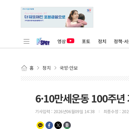
영상
포토
정치
정책·서
홈
정치
국방·안보
6·10만세운동 100주년
기사입력 :
2026년06월09일 14:38
최종수정 :
20