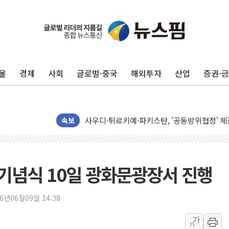
이란와이어 "이란 최고지도자 위독…곧 사망해
남동발전, 해남군에 국내 최대 규모 400MW 
[인도증시] 중동 불안 속 유가 상승에 소폭 하락
울
경제
사회
글로벌·중국
해외투자
산업
증권·
황희 '폐버스 청년주택' SNS 글 역풍에 "정부
폭염 누그러지고 가뭄 숙지나...경북동해안권 8
사우디·튀르키예·파키스탄, '공동방위협정' 체
신길동 신축도 3.3㎡당 7250만원…써밋 클라
속보
용산공원·그린벨트로 또 충돌…반복되는 국토부
[AI 부동산 투데이] 특공 전략도 '극과 극'…
[코인시황] 비트코인 6만4000달러대 횡보…고
 기념식 10일 광화문광장서 진행
[베트남 증시] 유동성 부진 지속, 강보합 마감
'찜통더위'에 전력수요 역대 최고치 경신…한낮 
26년06월09일 14:38
후티 반군, 예멘 정부군과 사우디 동시 공격…
가
가
42.5도 역대급 폭염…동물들도 특별식으로 여