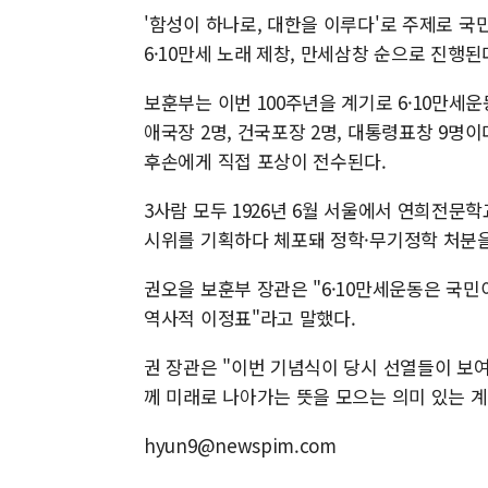
'함성이 하나로, 대한을 이루다'로 주제로 국민
6·10만세 노래 제창, 만세삼창 순으로 진행된
보훈부는 이번 100주년을 계기로 6·10만세
애국장 2명, 건국포장 2명, 대통령표창 9명
후손에게 직접 포상이 전수된다.
3사람 모두 1926년 6월 서울에서 연희전문
시위를 기획하다 체포돼 정학·무기정학 처분을
권오을 보훈부 장관은 "6·10만세운동은 국
역사적 이정표"라고 말했다.
권 장관은 "이번 기념식이 당시 선열들이 보
께 미래로 나아가는 뜻을 모으는 의미 있는 
hyun9@newspim.com