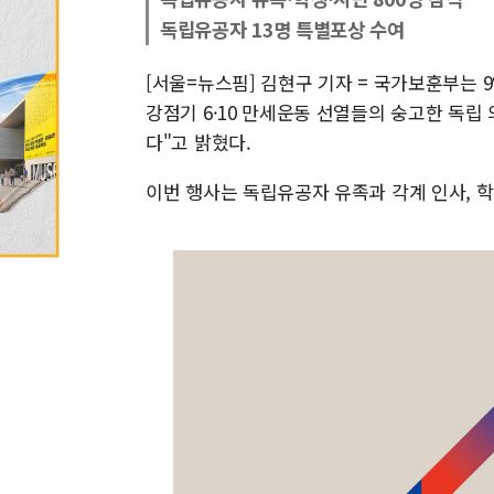
독립유공자 13명 특별포상 수여
[서울=뉴스핌] 김현구 기자 = 국가보훈부는 9
강점기 6·10 만세운동 선열들의 숭고한 독립
다"고 밝혔다.
이번 행사는 독립유공자 유족과 각계 인사, 학생