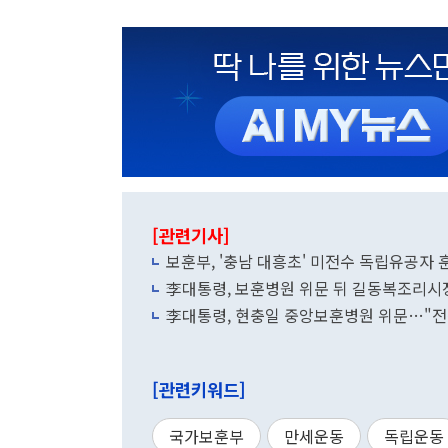
[관련기사]
보훈부, '충남 대흥초' 미전수 독립유공자 
李대통령, 보훈병원 위문 뒤 길동복조리시
李대통령, 현충일 중앙보훈병원 위문…"전쟁
[관련키워드]
국가보훈부
만세운동
독립운동