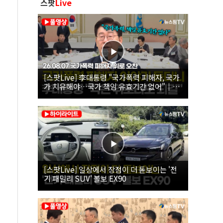
스팟
Live
[스팟Live] 李대통령 "국가폭력 피해자, 국가
가 치유해야…국가 책임 유효기간 없어"｜
26.08.07 국가폭력 피해자 위로 오찬
[스팟Live] 일상에서 장점이 더 돋보이는 '전
기 패밀리 SUV' 볼보 EX90