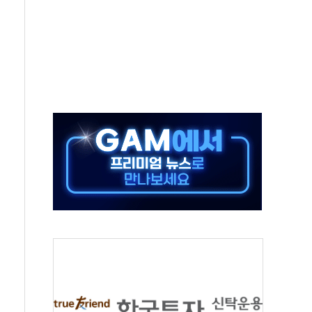
 실시
 온열질환자 2872명
 與 내부서 '총선·대선 직격탄' 우려
궤도'