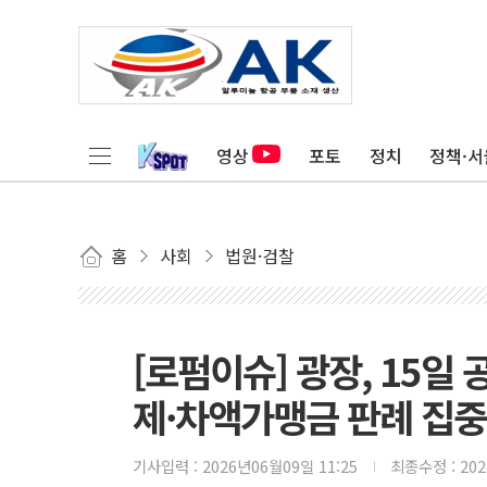
영상
포토
정치
정책·서
홈
사회
법원·검찰
[로펌이슈] 광장, 15
제·차액가맹금 판례 집중
기사입력 :
2026년06월09일 11:25
최종수정 :
20