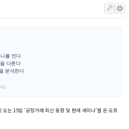
가
정부혁신 우수사례 세계에 알린다
가
정청래 "2차 TV토론으로 게임 
윤상현, 사관학교 통합 비판…"
펄어비스, 붉은사막 영상 콘테스트
현대리바트, '2026 코리아빌드
[K메이커] 코셔에서 할랄까지…대
미나를 연다
[특징주] 비철금속 업종 11% 
향을 다룬다
흥국자산운용, 코스닥 성장주 담
을 분석한다
외국인 돌아왔지만 …'삼전·하이
어요.
 오는 15일 '공정거래 최신 동향 및 판례 세미나'를 온·오프