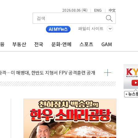
2026.08.06 (목)
ENG
中文
|
|
패밀리 사이트
금융
부동산
전국
문화·연예
스포츠
GAM
 비상! 수족구병이 다시 유행합니다.
.데이터처, 기업 3만1000곳 경제통계조사
 실사격…미 해병대, 한반도 지형서 FPV 공격훈련 공개
 아닌 담합…76조2000억 입찰 영향"
 넘긴 세라젬…공정위 과징금 4억3200만원
'슈퍼을' 5곳 선정...소부장 핵심기업 추가 육성
용품 등 94개 제품 안전기준 '부적합'
'다산점' 열어
증명서 발급…7일부터 온라인 대리 신청 가능
회의…중증환자 이송체계 전국 확대 점검
한눈에'…인사처, 공무원 인사제도 안내서 발간