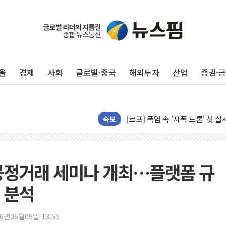
울
경제
사회
글로벌·중국
해외투자
산업
증권·
[AI 카드뉴스] 어린이집·유치원
운수업·기업활동 '원스톱'으로..
[르포] 폭염 속 '자폭 드론' 첫
공정위 "국고채 PD 15곳, 관행
속보
중소기업 기술자료 중국 계열사에
정부, 한화오션·에코프로비엠 등 
국표원, 해외직구 물놀이기구·유아
일 공정거래 세미나 개최…플랫폼 규
쉐이크쉑, 남양주 현대아울렛에 
 분석
부모가 정부24에서 자녀 출입국
소방청, 전국 시·도 구급과장 
26년06월09일 13:55
'달라진 임신·출산·육아 지원 