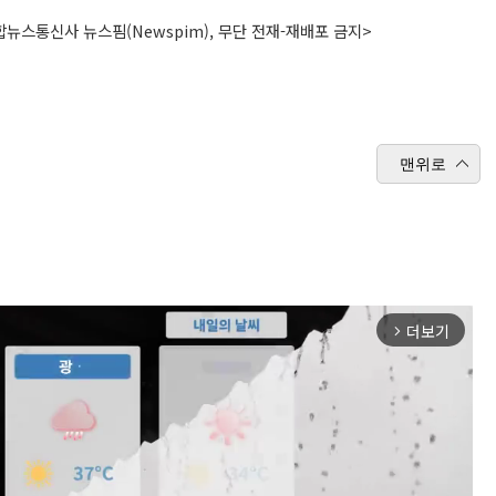
뉴스통신사 뉴스핌(Newspim), 무단 전재-재배포 금지>
맨위로
더보기
arrow_forward_ios