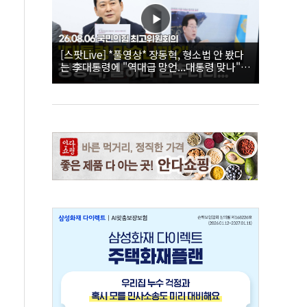
[스팟Live] *풀영상* 장동혁, 형소법 안 봤다
는 李대통령에 "역대급 망언...대통령 맞나"｜
26.08.06 국민의힘 최고위원회의