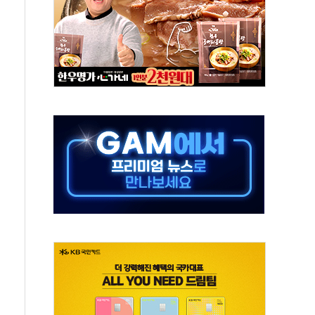
…식약처 AI 심사·소방청 119안심콜 영문 영상 제작
끝…김민석, 신천지 허위신고에 배신 사과 안 해"
국방개혁은 정치적 감정 따라 추진해선 안 돼"
 '비욘드 디 어비스' 수상작 발표
위크' 참가…리모델링 상담 제공
상, 종가가 넘은 건 국경 아닌 '식문화 장벽'
급등…구리 가격 상승 전망 부각
은 채권혼합 펀드 2종 출시
닉스'는 사고 급등주는 팔았다