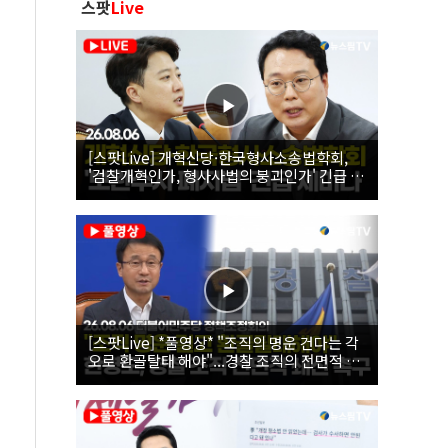
스팟
Live
[스팟Live] 개혁신당·한국형사소송법학회,
'검찰개혁인가, 형사사법의 붕괴인가' 긴급 세
미나｜26.08.06
[스팟Live] *풀영상* "조직의 명운 건다는 각
오로 환골탈태 해야"...경찰 조직의 전면적 쇄
신 촉구한 한병도 | 26.08.06 더불어민주당 정
책조정회의