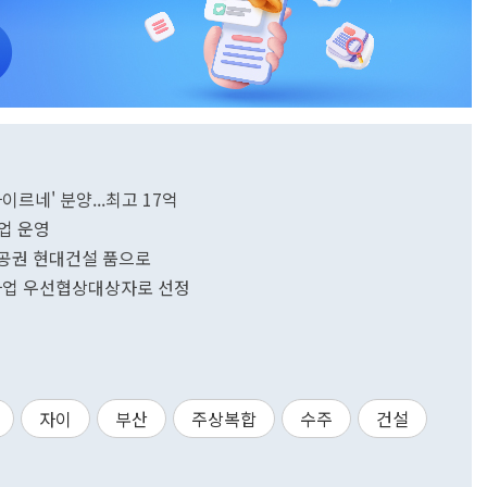
이르네' 분양...최고 17억
팝업 운영
공권 현대건설 품으로
사업 우선협상대상자로 선정
자이
부산
주상복합
수주
건설