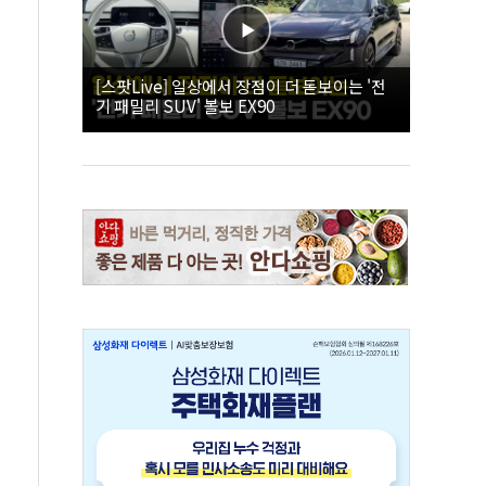
[스팟Live] 일상에서 장점이 더 돋보이는 '전
기 패밀리 SUV' 볼보 EX90