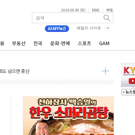
2026.08.08 (토)
ENG
中文
|
|
 구조
패밀리 사이트
관측
금융
부동산
전국
문화·연예
스포츠
GAM
 발효
8도 넘으면 중단
해소될 듯
것"
지대' 우려
타진
청래 '격차 확대'