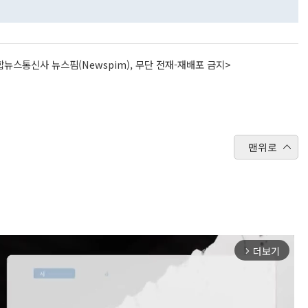
뉴스통신사 뉴스핌(Newspim), 무단 전재-재배포 금지>
맨위로
더보기
arrow_forward_ios