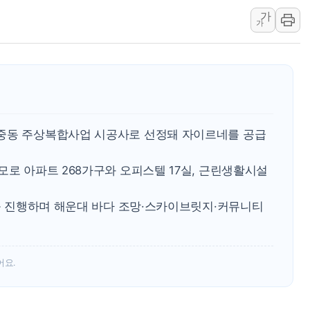
가
뉴욕증시, 고용 쇼크에 금리 인상 우려 후퇴…S&P500 
가
트럼프, 쿡 연준 이사 해임 재추진…"26일까지 의혹 소명"
유럽증시, 美 고용 예상 밖 부진에 연준 금리 인상 가능성 
미 연준 매파 기세 꺾이나…고용 감소에 9월 동결 전망 우
[종합] 이슬람 수니파 3국, '공동방위협정' 체결… 이스라
트럼프, 백신·자폐증 행정명령 검토…"이르면 다음 주"
 중동 주상복합사업 시공사로 선정돼 자이르네를 공급
모로 아파트 268가구와 오피스텔 17실, 근린생활시설
사를 진행하며 해운대 바다 조망·스카이브릿지·커뮤니티
어요.