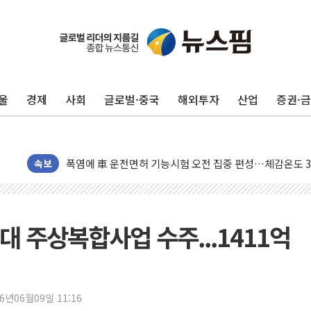
中 전방위 아파트 부양, 수도 베이징도 부동산 규제 철폐
인제 용대리 계곡서 수위 상승으로 피서객 7명 고립…전원
동해시, 11~14일 '별똥별 멍' 운영…페르세우스 유성우 
울
경제
사회
글로벌·중국
해외투자
산업
증권·
강원 중·남부 동해안 시간당 50mm 이상 폭우…호우경보
청양 밭에서 일하던 90대 숨져…온열질환 여부 조사
폭염에 車 운전면허 기능시험 오전 집중 편성…체감온도 3
李대통령, 'ISA·주가누르기 방지법' 전면 재검토 지시
속보
'호우 특보' 경북 울진 시간당 20~30mm 강한 비...가뭄 
주말 무더위·열대야 지속…내륙 곳곳 소나기
오세훈 "용산공원 주택 검토, 민주당 스스로 원칙 뒤집는 
 주상복합사업 수주...1411억
충북 주말 무더위 지속…청주·진천 35도, 곳곳 소나기
10월 보완수사권 폐지·공소청 출범…피해자들 '범죄 사각
한상협, 업계 개인정보 보안 새판 짠다…'자율규제단체' 
26년06월09일 11:16
민주당, 오늘 제주·인천 경선 발표...김민석 '재역전' vs 정