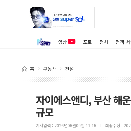
영상
포토
정치
정책·서
홈
부동산
건설
자이에스앤디, 부산 해운대
규모
기사입력 :
2026년06월09일 11:16
최종수정 :
20