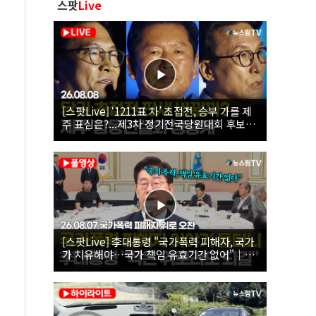
스팟
Live
[스팟Live] ‘1211표 차’ 초접전, 승부 가를 제
주 표심은?...제3차 정기전국당원대회 후보자
제주 합동연설회 생중계 | 26.08.08
[스팟Live] 李대통령 "국가폭력 피해자, 국가
가 치유해야…국가 책임 유효기간 없어"｜
26.08.07 국가폭력 피해자 위로 오찬