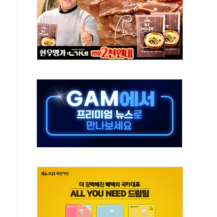
최고치
 요구
낮아지며 상승… STOXX 600 지수는 나흘 연속 최고치
세
엘·이란 위협에 맞설 자체 억지력 강화