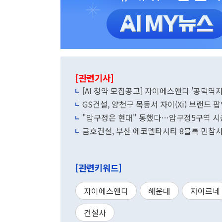
[관련기사]
[AI 청약 모집공고] 자이에스앤디 '공덕역자
GS건설, 양천구 목동서 자이(Xi) 브랜드 
"압구정은 현대" 통했다…압구정5구역 시
금호건설, 부산 에코델타시티 8블록 민참
[관련키워드]
자이에스앤디
해운대
자이르네
건설사