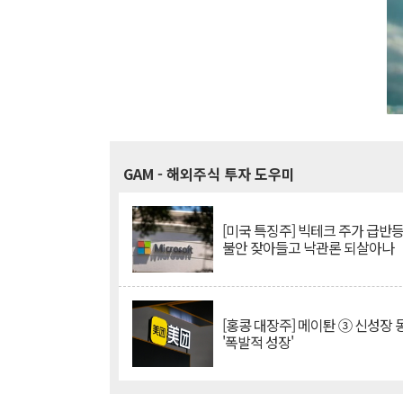
GAM
- 해외주식 투자 도우미
[미국 특징주] 빅테크 주가 급반등..
불안 잦아들고 낙관론 되살아나
[홍콩 대장주] 메이퇀 ③ 신성장
'폭발적 성장'