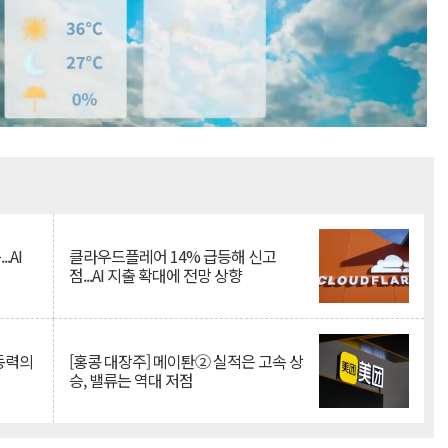
Mute
.AI
클라우드플레어 14% 급등해 신고
점...AI 지출 확대에 전망 상향
 동력의
[홍콩 대장주] 메이퇀② 실적은 고속 상
승, 밸류는 역대 저점