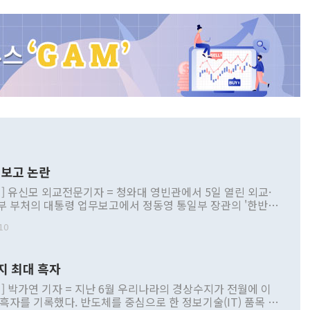
보고 논란
] 유신모 외교전문기자 = 청와대 영빈관에서 5일 열린 외교·
부 부처의 대통령 업무보고에서 정동영 통일부 장관의 '한반도
 구상'과 업무보고 발언이 논란을 빚고 있다. 이날 정 장관의
10
정부 내 조율을 거치지 않은 사안을 정책으로 추진하겠다고 공
는가 하면 사실 관계에 맞지 않은 설명도 있었다. 이재명 대통
로 신중을 기해 달라고 경고했고, 조현 외교부 장관은 '이상
지 최대 흑자
 근거한 비현실적 구상'이라는 비판을 내놨다. 그동안 정 장
책 관련 발언이 물의를 빚은 적은 여러 번 있지만 대통령과 유
] 박가연 기자 = 지난 6월 우리나라의 경상수지가 전월에 이
이 공개적으로 부정적 입장을 표명한 것은 이례적이다. 정 장
 흑자를 기록했다. 반도체를 중심으로 한 정보기술(IT) 품목 수