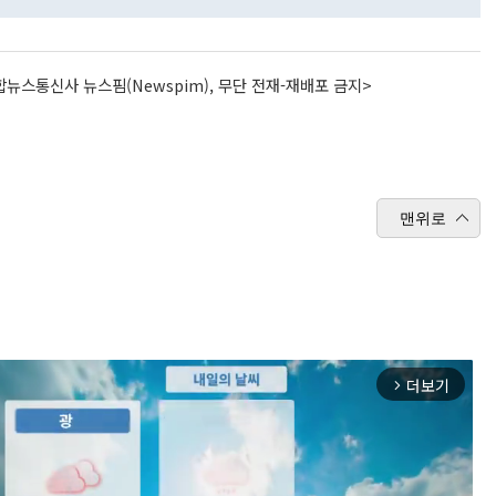
뉴스통신사 뉴스핌(Newspim), 무단 전재-재배포 금지>
맨위로
더보기
arrow_forward_ios