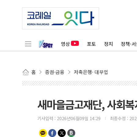
영상
포토
정치
정책·서
홈
증권·금융
저축은행· 대부업
새마을금고재단, 사회복지
기사입력 :
2026년06월09일 14:29
최종수정 :
20