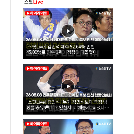
스팟
Live
[스팟Live] 김민석 제주 52.64%·인천
45.09%로 연속 1위…정청래 따돌렸다’ |
26.08.08 더불어민주당 당대표·최고위원 후
보 인천 합동연설회
[스팟Live] 김민석 “누가 김민석보다 국정 방
향을 공유했나”…인천서 ‘대체불가’ 외쳤다 |
26.08.08 더불어민주당 당대표·최고위원 후
보 인천 합동연설회