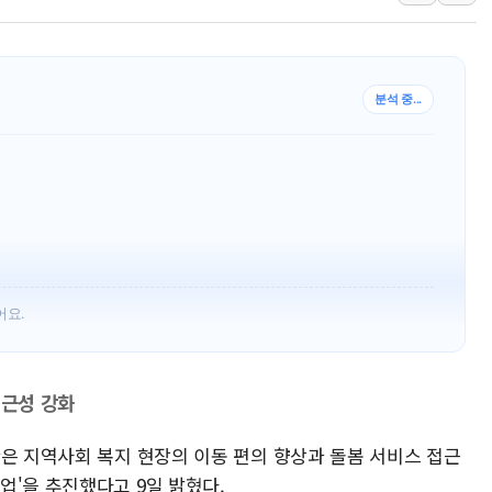
폐기물 수거하다 참변…60대
서울 중랑구 주택가서 흉기 난
李대통령 "결혼 때문에 손해 
분석 중...
여수 오동도 인근 해상서 모
추미애, '위안부' 피해자 기림
인천 선재도 갯벌서 해루질 중
인천서 말다툼 중 어머니 흉기
'화합' 꺼낸 김민석에 '뻔뻔
李대통령, ISA 개편 재검토 
어요.
동해중부 전 해상 풍랑주의보…
접근성 강화
단은 지역사회 복지 현장의 이동 편의 향상과 돌봄 서비스 접근
업'을 추진했다고 9일 밝혔다.