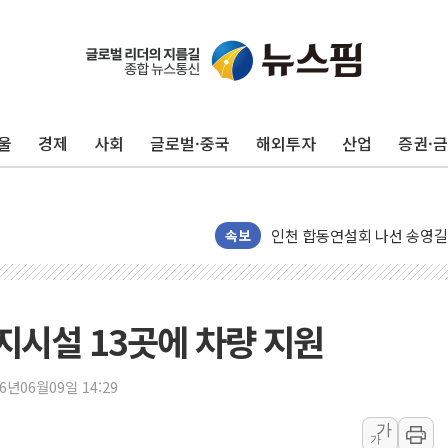
울
경제
사회
글로벌·중국
해외투자
산업
증권·
[종합] 김민석, 정청래에 '0.86
인천 합동연설회 나선 송영길
김민석, 2주차 제주·인천 경선서
속보
인사하는 김민석 당대표 후보
[속보] 민주, 제주·인천 경선 결
[속보] 민주, 인천 경선 결과 발
시설 13곳에 차량 지원
[속보] 민주, 제주 경선 결과 발
이번주 국내 주요 금융일정(8.1
26년06월09일 14:29
美, 이란전 출구전략 만지작
가
가
강릉·동해·삼척 시간당 최대 