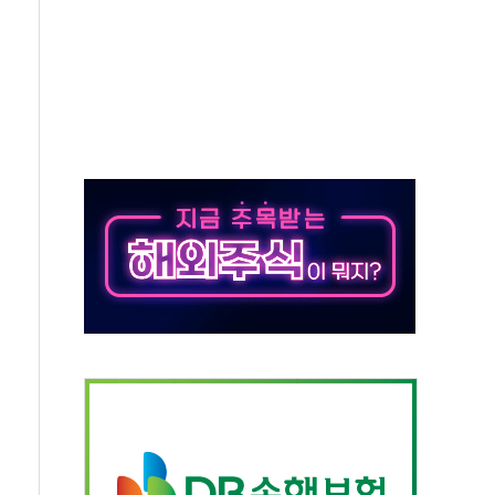
 환경미화원 수거차에 치여 사망
동…60대 남성 2명 숨져
보는 일 없게"…'결혼 페널티' 22개 과제 손본다
터보트 전복…1명 사망·1명 실종
의 날 참석..."국제적 시민 연대로 목소리 내야"
 실종 60대 나흘만에 숨진 채 발견
 살해 10대 아들 체포
' 받아친 정청래…제주 연설서 신경전 고조
지시…與 "적극 환영"·野 "졸속 국정"
10일까지 최대 3.5m 높은 물결