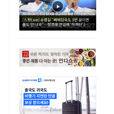
[스팟Live] 송영길 “뼈해장국도 3번 끓이면
물도 안 나와”…정청래 연임에 ‘직격탄’ |
26.08.08 더불어민주당 당대표·최고위원 후
보 인천 합동연설회