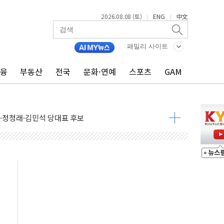
2026.08.08 (토)
ENG
中文
|
|
패밀리 사이트
금융
부동산
전국
문화·연예
스포츠
GAM
%p' 차 재역전 성공...金 45.42% vs 鄭 44.56%
·정청래·김민석 당대표 후보
 정청래에 승리...47.75% vs 42.08%
과 발표...김민석 47.75% 정청래 42.08%
표...김민석 45.09% 정청래 43.27% 송영길 11.63%
표...김민석 52.64% 정청래 39.89% 송영길 7.47%
0~8.14)
…공습 한계·탄약 부족 현실화
50㎜ 폭우…강원 동해안 강한 비 이어져