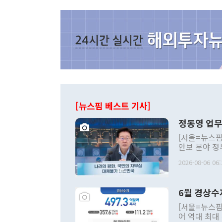
[뉴스핌 베스트 기사]
정동영 업무
[서울=뉴스핌
안보 분야 정
평화공존 발전
2026-08-06 06:
발언 중에는 
언한 것이 있
령은 공개적으
6월 경상수
주의적 희망에
관의 대북 정
[서울=뉴스핌
관 부처 장관
어 역대 최대