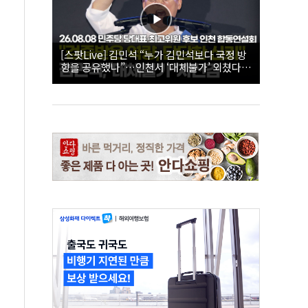
[스팟Live] 김민석 “누가 김민석보다 국정 방
향을 공유했나”…인천서 ‘대체불가’ 외쳤다 |
26.08.08 더불어민주당 당대표·최고위원 후
보 인천 합동연설회