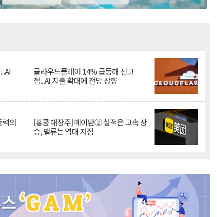
Mute
.AI
클라우드플레어 14% 급등해 신고
점...AI 지출 확대에 전망 상향
 동력의
[홍콩 대장주] 메이퇀② 실적은 고속 상
승, 밸류는 역대 저점