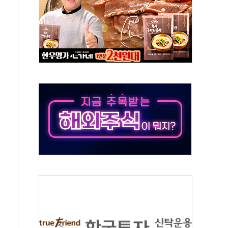
50㎜ 폭우…강원 동해안 강한 비 이어져
 환경미화원 수거차에 치여 사망
동…60대 남성 2명 숨져
보는 일 없게"…'결혼 페널티' 22개 과제 손본다
터보트 전복…1명 사망·1명 실종
의 날 참석..."국제적 시민 연대로 목소리 내야"
 실종 60대 나흘만에 숨진 채 발견
 살해 10대 아들 체포
' 받아친 정청래…제주 연설서 신경전 고조