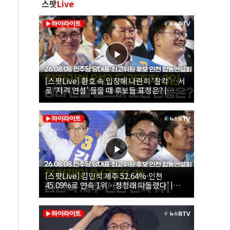
스팟
Live
[스팟Live] 환호 속 입장해 나란히 ‘찰칵’…서
로 ‘저격 연설’ 들을 때 후보들 표정은? |
26.08.08 더불어민주당 당대표·최고위원 후
보 인천 합동연설회
[스팟Live] 김민석 제주 52.64%·인천
45.09%로 연속 1위…정청래 따돌렸다’ |
26.08.08 더불어민주당 당대표·최고위원 후
보 인천 합동연설회