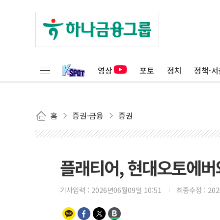
영상
포토
정치
정책·서
홈
증권·금융
증권
플래티어, 현대오토에버와 
기사입력 :
2026년06월09일 10:51
최종수정 :
20