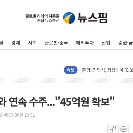
울
경제
사회
글로벌·중국
해외투자
산업
증권·
포항시 재난예산 40억 긴급 
울진·영덕 '호우특보'-포항 '
[종합] 김민석, 정청래에 '0.86
속보
인천 합동연설회 나선 송영길
김민석, 2주차 제주·인천 경선서
인사하는 김민석 당대표 후보
[속보] 민주, 제주·인천 경선 결
연속 수주..."45억원 확보"
[속보] 민주, 인천 경선 결과 발
[속보] 민주, 제주 경선 결과 발
26년06월09일 10:51
이번주 국내 주요 금융일정(8.1
가
가
美, 이란전 출구전략 만지작