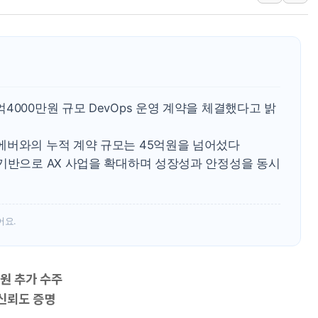
강릉·동해·삼척 시간당 최대 
폐기물 수거하다 참변…60대
서울 중랑구 주택가서 흉기 난
李대통령 "결혼 때문에 손해 
여수 오동도 인근 해상서 모
4000만원 규모 DevOps 운영 계약을 체결했다고 밝
추미애, '위안부' 피해자 기림
에버와의 누적 계약 규모는 45억원을 넘어섰다
인천 선재도 갯벌서 해루질 중
 기반으로 AX 사업을 확대하며 성장성과 안정성을 동시
인천서 말다툼 중 어머니 흉기
'화합' 꺼낸 김민석에 '뻔뻔
어요.
억원 추가 수주
신뢰도 증명