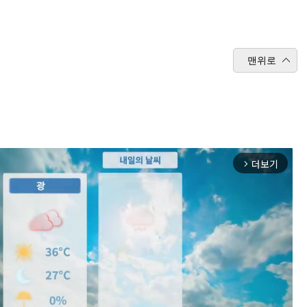
맨위로
더보기
arrow_forward_ios