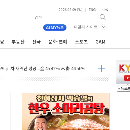
2026.08.09 (일)
ENG
中文
|
|
패밀리 사이트
금융
부동산
전국
문화·연예
스포츠
GAM
투입…고수온 양식장 복구·지원 '총력'
산사태 주의보'...경북도, 호우 피해·통제구간 없어
%p' 차 재역전 성공...金 45.42% vs 鄭 44.56%
·정청래·김민석 당대표 후보
 정청래에 승리...47.75% vs 42.08%
과 발표...김민석 47.75% 정청래 42.08%
표...김민석 45.09% 정청래 43.27% 송영길 11.63%
표...김민석 52.64% 정청래 39.89% 송영길 7.47%
0~8.14)
…공습 한계·탄약 부족 현실화