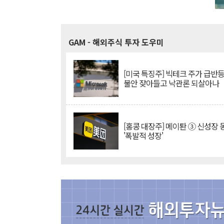
GAM
- 해외주식 투자 도우미
[미국 특징주] 빅테크 주가 급반등..
불안 잦아들고 낙관론 되살아나
[홍콩 대장주] 메이퇀 ③ 신성장
'폭발적 성장'