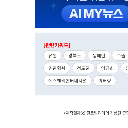
[관련키워드]
유통
경북도
동해안
수출
민관협력
청도군
양금희
에스앤비인터내셔널
쿼터량
<저작권자(c) 글로벌리더의 지름길 종합