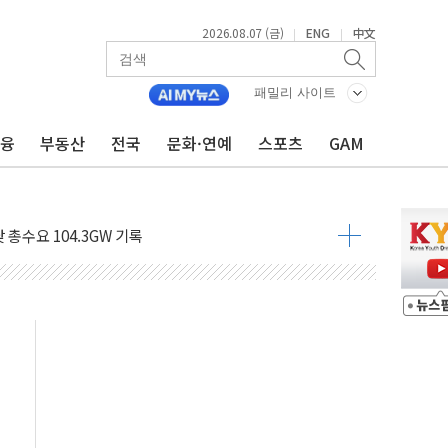
2026.08.07 (금)
ENG
中文
|
|
패밀리 사이트
금융
부동산
전국
문화·연예
스포츠
GAM
래·ETF 매수에도 고유가·금리·입법 지연 '삼중 부담'
...석유·가스주 올랐지만 빈그룹이 상쇄
총수요 104.3GW 기록
 위기 고조되는 또 다른 중동 화약고
름나기 [뉴스핌 줌인]
 실시
 온열질환자 2872명
 與 내부서 '총선·대선 직격탄' 우려