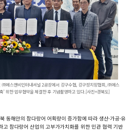
인 ㈜에스앤비인터내셔널 2공장에서 강구수협, 강구정치망협회, ㈜에스
' 위한 업무협약을 체결한 후 기념촬영하고 있다.[사진=경북도]
경북 동해안의 참다랑어 어획량이 증가함에 따라 생산·가공·유
하고 참다랑어 산업의 고부가가치화를 위한 민관 협력 기반