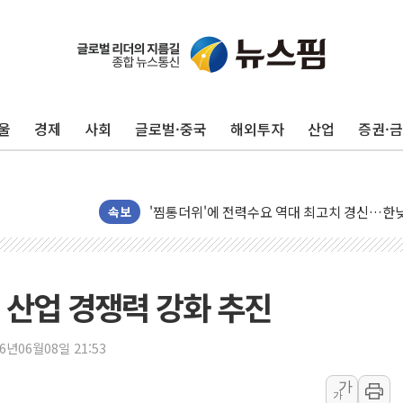
울
경제
사회
글로벌·중국
해외투자
산업
증권·
[코인시황] 비트코인 6만4000달러대 횡보…고
[베트남 증시] 유동성 부진 지속, 강보합 마감
'찜통더위'에 전력수요 역대 최고치 경신…한낮 
속보
후티 반군, 예멘 정부군과 사우디 동시 공격…
42.5도 역대급 폭염…동물들도 특별식으로 여
경찰, 9월부터 '가족 사건' 못 맡는다…상피제
 산업 경쟁력 강화 추진
포스코홀딩스, 포스코인터·DX 지분 일부 매각
태국 학교서 중학생 총기 난사...최소 7명 사망
26년06월08일 21:53
40.2도 찍은 서울 등 폭염중대경보 해제…누적
"文정부 악몽 재현 안돼"...李 부동산 세제안에
가
가