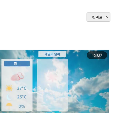
맨위로
더보기
arrow_forward_ios