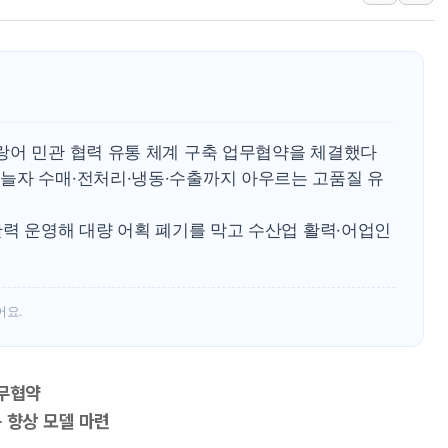
신세계사이먼 '대구 프리미엄 아울렛' 건립 '본
李대통령, 호우 피해 경북 안동·의성 특별재난
'변기 수리' 집주인에게 흉기 휘두른 30대 세
워트, 상반기 영업이익 30억원
프롬바이오, 10일 거래 재개…"재무구조 개편
랑어 민관 협력 유통 체계 구축 업무협약을 체결했다
NH농협생명, 농작업 중 온열질환 보장…폭염
늘자 수매·전처리·냉동·수출까지 아우르는 고품질 유
아바코, 2분기 매출 120억원
랩지노믹스 "디엑솜과 美 암 진단 분야 독점 
탄력 운영해 대량 어획 폐기를 막고 수산업 활력·어업인
보로노이, 폐암 치료제 'VRN11' 캐나다 IND 
푸본현대생명, 육군 3군단과 군 장병 금융교육
어요.
업무협약
 향상 모델 마련