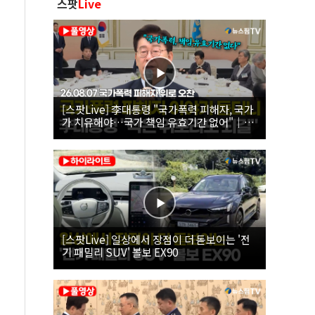
스팟
Live
[스팟Live] 李대통령 "국가폭력 피해자, 국가
가 치유해야…국가 책임 유효기간 없어"｜
26.08.07 국가폭력 피해자 위로 오찬
[스팟Live] 일상에서 장점이 더 돋보이는 '전
기 패밀리 SUV' 볼보 EX90