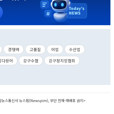
경쟁력
고품질
어업
수산업
참다랑어
강구수협
강구정치망협회
뉴스통신사 뉴스핌(Newspim), 무단 전재-재배포 금지>