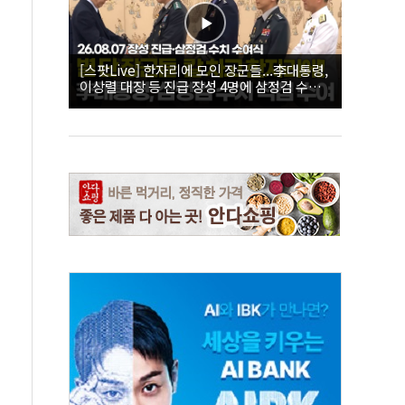
[스팟Live] 한자리에 모인 장군들...李대통령,
이상렬 대장 등 진급 장성 4명에 삼정검 수치
직접 수여｜26.08.07 장성 진급·삼정검 수치
수여식