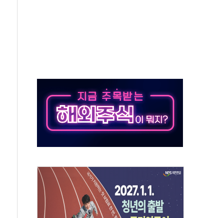
궤도'
지역 선포
입자…경찰, 현행범 체포
"
기 신속 보상 강화
라이선스 계약"
신청
·전역 지원 협약