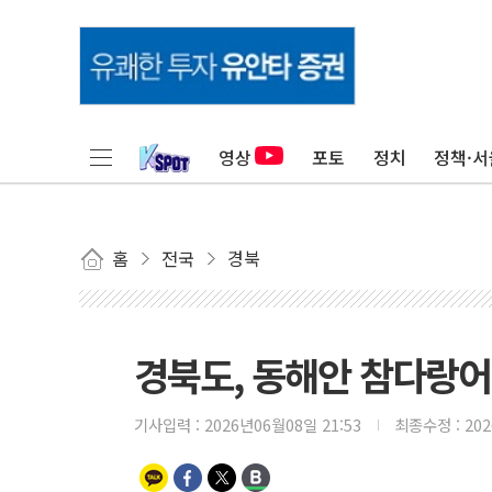
영상
포토
정치
정책·서
홈
전국
경북
경북도, 동해안 참다랑어
기사입력 :
2026년06월08일 21:53
최종수정 :
20