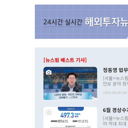
[뉴스핌 베스트 기사]
정동영 업무
[서울=뉴스핌
안보 분야 정
평화공존 발전
2026-08-06 06:
발언 중에는 
언한 것이 있
령은 공개적으
6월 경상수
주의적 희망에
관의 대북 정
[서울=뉴스핌
관 부처 장관
어 역대 최대
관의 무리한 