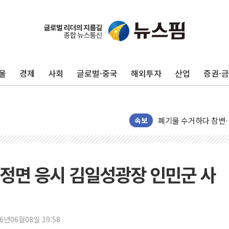
울
경제
사회
글로벌·중국
해외투자
산업
증권·
美, 이란전 출구전략 
강릉·동해·삼척 시간당
폐기물 수거하다 참변
서울 중랑구 주택가서 
속보
李대통령 "결혼 때문에 
여수 오동도 인근 해상
추미애, '위안부' 피해
과 정면 응시 김일성광장 인민군 사
인천 선재도 갯벌서 해루
인천서 말다툼 중 어머니
'화합' 꺼낸 김민석에
26년06월08일 19:58
李대통령, ISA 개편 