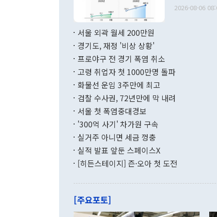
출 호조로 월
다. [정동영 통일부 장관이 지난달 23일 오후 서울 종로구 정부서울청사에
2026-08-06 08:
료=한국은행] 한국은행이 6일 발표한 '2026년 6월 국제수지(잠정)'에
서 취임 1주년 
면 지난 6월
부 장관 권한
1000만달러
서울 외곽 월세 200만원
발전 구상'을
이에 따라 올
적 갈등 해결
경기도, 재정 '비상 상황'
했다. 경상수
결과 혐오의 
9000만달러
프로야구 전 경기 폭염 취소
년간의 CVI
지 기준 상품
고령 취업자 첫 1000만명 돌파
무너졌다고도 
며 월간 기준
현실을 바꾸는
달러로 38.
화물선 운임 3주만에 최고
를 평화 체제
196.9% 급
검찰 수사권, 72년만에 막 내려
함께 4자 대
수출은 160
지만 이 대통
서울 첫 폭염중대경보
(18.6%) 
화공존 정책이
했다. 통관 기
'300억 사기' 차가원 구속
다"고 지적했
(16.4%)
투리가 잡혀 
실거주 아니면 세금 껑충
월(-10억9
쁜 상황이 초
증가와 유류할
실적 발표 앞둔 스페이스X
9·19 군사
기록했지만 
[히든스테이지] 즌·오아 첫 도전
"우리의 선의
로 전환됐다.
으로 약간의 의문
를 기록해 전
관은 업무보고
는 배당수입
주의에 근거한
줄면서 25억
[주요포토]
라며 "여러분
억1000만달
이 9월 러시
였던 올해 3