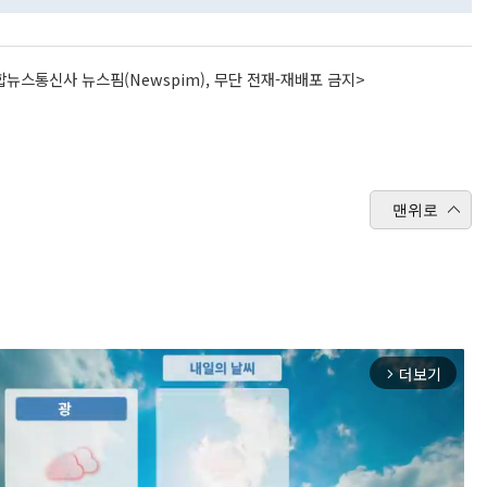
뉴스통신사 뉴스핌(Newspim), 무단 전재-재배포 금지>
맨위로
더보기
arrow_forward_ios