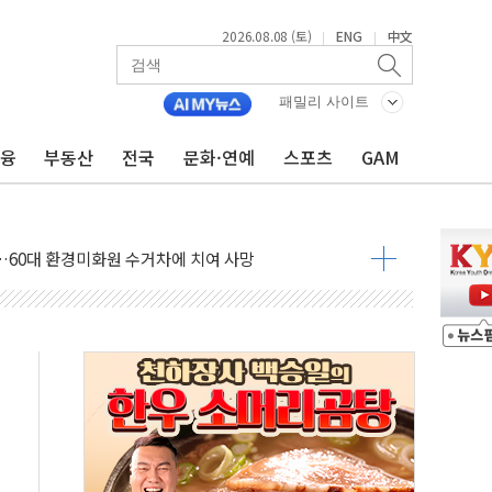
2026.08.08 (토)
ENG
中文
|
|
패밀리 사이트
금융
부동산
전국
문화·연예
스포츠
GAM
만지작…공습 한계·탄약 부족 현실화
 최대 50㎜ 폭우…강원 동해안 강한 비 어어져
…60대 환경미화원 수거차에 치여 사망
흉기 난동…60대 남성 2명 숨져
손해 보는 일 없게"…'결혼 페널티' 22개 과제 손본다
서 모터보트 전복…1명 사망·1명 실종
자 기림의 날 참석..."국제적 시민 연대로 목소리 내야"
질 중 실종 60대 나흘만에 숨진 채 발견
 흉기 살해 10대 아들 체포
 '뻔뻔' 받아친 정청래…제주 연설서 신경전 고조
재검토 지시…與 "적극 환영"·野 "졸속 국정"