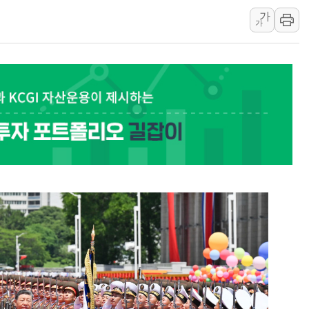
가
동해중부 전 해상 풍랑
가
연일 폭염에 온열질환 
中 전방위 아파트 부양
인제 용대리 계곡서 수
동해시, 11~14일 '
강원 중·남부 동해안 
청양 밭에서 일하던 9
폭염에 車 운전면허 기
李대통령, 'ISA·주가