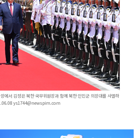
광장에서 김정은 북한 국무위원장과 함께 북한 인민군 의장대를 사열하
6.08 ys1744@newspim.com