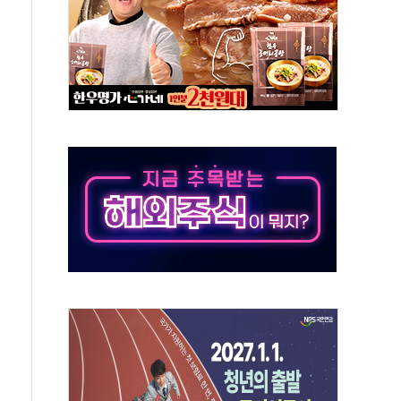
주의보…10일까지 최대 3.5m 높은 물결
사망 23명…정부, 비상대응기구 가동
, 수도 베이징도 부동산 규제 철폐
위 상승으로 피서객 7명 고립…전원 구조
별똥별 멍' 운영…페르세우스 유성우 관측
시간당 50mm 이상 폭우…호우경보 발효
0대 숨져…온열질환 여부 조사
능시험 오전 집중 편성…체감온도 38도 넘으면 중단
누르기 방지법' 전면 재검토 지시