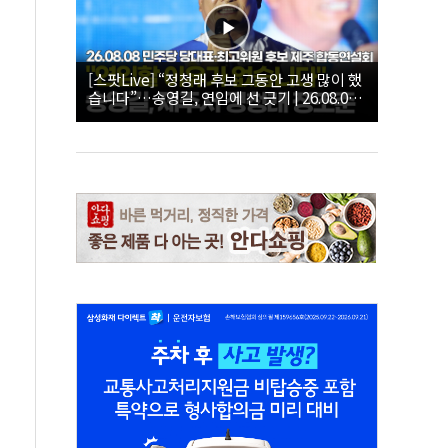
[스팟Live] “정청래 후보 그동안 고생 많이 했
습니다”…송영길, 연임에 선 긋기 | 26.08.08
더불어민주당 당대표·최고위원 후보 제주 합
동연설회