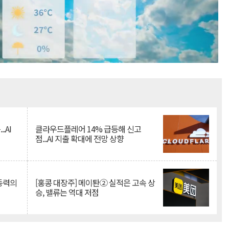
Mute
.AI
클라우드플레어 14% 급등해 신고
점...AI 지출 확대에 전망 상향
 동력의
[홍콩 대장주] 메이퇀② 실적은 고속 상
승, 밸류는 역대 저점