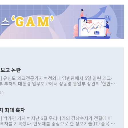
보고 논란
] 유신모 외교전문기자 = 청와대 영빈관에서 5일 열린 외교·
부 부처의 대통령 업무보고에서 정동영 통일부 장관의 '한반도
 구상'과 업무보고 발언이 논란을 빚고 있다. 이날 정 장관의
10
정부 내 조율을 거치지 않은 사안을 정책으로 추진하겠다고 공
는가 하면 사실 관계에 맞지 않은 설명도 있었다. 이재명 대통
로 신중을 기해 달라고 경고했고, 조현 외교부 장관은 '이상
지 최대 흑자
 근거한 비현실적 구상'이라는 비판을 내놨다. 그동안 정 장
책 관련 발언이 물의를 빚은 적은 여러 번 있지만 대통령과 유
] 박가연 기자 = 지난 6월 우리나라의 경상수지가 전월에 이
이 공개적으로 부정적 입장을 표명한 것은 이례적이다. 정 장
 흑자를 기록했다. 반도체를 중심으로 한 정보기술(IT) 품목 수
대북 접근법과 월권을 제어해야 한다는 목소리도 높아지고 있