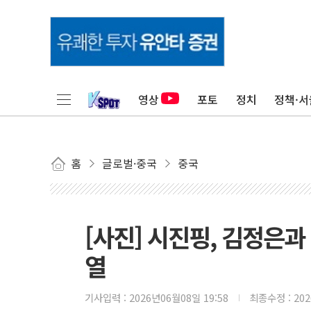
영상
포토
정치
정책·서
홈
글로벌·중국
중국
[사진] 시진핑, 김정은
열
기사입력 :
2026년06월08일 19:58
최종수정 :
20