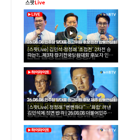
스팟
Live
[스팟Live] 김민석·정청래 ‘초접전’ 2차전 승
자는?...제3차 정기전국당원대회 후보자 인천
합동연설회 생중계 | 26.08.08
[스팟Live] 정청래 “뻔뻔하다”…‘화합’ 꺼낸
김민석에 정면 반격 | 26.08.08 더불어민주당
당대표·최고위원 후보 제주 합동연설회