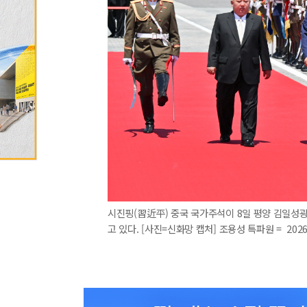
시진핑(習近平) 중국 국가주석이 8일 평양 김일성
고 있다. [사진=신화망 캡처] 조용성 특파원 = 2026.0