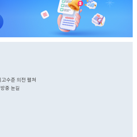
.최고수준 의전 펼쳐
 방중 눈길