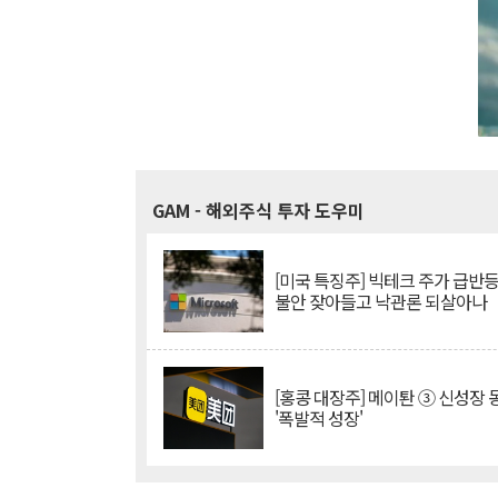
GAM
- 해외주식 투자 도우미
[미국 특징주] 빅테크 주가 급반등..
불안 잦아들고 낙관론 되살아나
[홍콩 대장주] 메이퇀 ③ 신성장
'폭발적 성장'