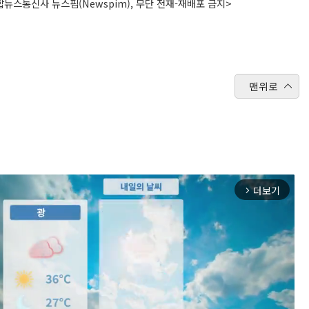
뉴스통신사 뉴스핌(Newspim), 무단 전재-재배포 금지>
맨위로
더보기
arrow_forward_ios