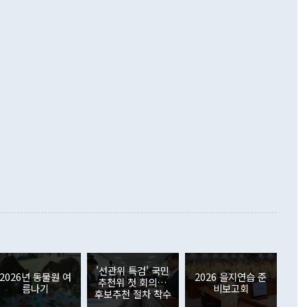
 설명하면서 이재명 정부 2년차 핵심 과제로 상호 존중·평화
해 상반기 누적 경상수지 흑자는 1910억1000만달러를 기록
·핵 없는 한반도 등 3대 기본 방향을 제시했다. 정 장관은 "대
지 흑자를 견인한 것은 상품수지다. 6월 상품수지는 478억
언어는 멈춰야 한다"면서 주적 용어 대체를 주장했다. 지난 25
 흑자를 기록하며 전월에 이어 역대 최대를 다시 썼다. 국제수
D(완전하고 검증가능하며 되돌릴 수 없는 비핵화) 구도는 이미
수출은 1123억7000만달러로 전년 동월 대비 84.5% 증가하
했다. 또 "현 시점에서 흘러간 선(先)비핵화만 되뇌는 것은
 처음으로 1000억달러를 넘어섰다. 상품수입은 644억8000만
 데 힘이 되지 않는다"고 주장했다. 정 장관은 또 "정전 체제
6% 늘었다. 통관 기준으로는 반도체 수출이 전년 동월 대비
로 바꾸는 논의에 착수하겠다"면서 "북·미 정상회담 견인과
증했고 컴퓨터·주변기기(SSD)는 282.7% 증가했다. IT 품목
화의 동력을 확보하기 위해 최선을 다할 것"이라고 말했다. 하
.4% 늘었으며 비IT 품목도 ▲석유제품(47.5%) ▲화공품
령은 정 장관의 구상에 대부분 제동을 걸었다. 이 대통령은 "평
▲철강제품(17.9%) ▲승용차(6.1%) 등을 중심으로 18.6% 증가
 정치적으로 악용되는 측면이 있다"며 "많이 조심하셔야 한
준 수입은 ▲원자재(30.5%) ▲자본재(35.3%) ▲소비재
다. 북한을 다른 이름으로 불러야 한다는 주장에는 "표현에 꼬
가 모두 늘었다. 서비스수지는 12억9000만달러 적자를 기록해 전
정쟁으로 휘몰아 들어가면 원래 하고자 했던 데에서 오히려 나
000만달러)보다 적자 폭이 확대됐다. 여행수지는 외국인 입국자
래될 수 있다"고 경고했다. 이 대통령은 남북 신뢰 구축을 위해
증료 인상 등에 따른 출국자 감소로 4억4000만달러 흑자를
합의를 선제적으로 복원해야 한다는 정 장관의 주장에 대해서도
지식재산권사용료수지는 전월 흑자에서 4억4000만달러 적자
대로 하는 게 과연 한반도의 평화와 안정에 플러스냐, 결론적
 본원소득수지는 배당소득을 중심으로 32억7000만달러 흑자
이 들 때도 있다"며 부정적으로 반응했다. 조현 외교부 장
월(21억7000만달러)보다 흑자 폭이 확대됐다. 배당소득수지
 사후 브리핑에서 정 장관이 언급한 '4자 회담'에 대해 "이상
이 늘어난 데다 전월 분기배당에 따른 기저효과로 배당지급이
 어떤 희망이라 하더라도 그건 아직 조율되지 않은 방법"이
6000만달러 흑자를 나타냈다. 금융계정 순자산은 6월 중 467
들께서 디스카운트해 주시면 좋겠다"고 선을 그었다. 정 장관
러 증가해 월간 기준 역대 최대 증가 폭을 기록했다. 종전 최대
아 블라디보스토크에서 열리는 '동방경제포럼(EEF)'을 언급하
월(369억9000만달러)을 넘어선 것이다. 직접투자에서는 내국
원에서 (참석을) 검토하고 있다"고 발언한 데 대해서도 조 장관
가 80억1000만달러, 외국인의 국내투자가 46억3000만달러
'선관위 특검' 국민
외교부의 몫"이라며 "아직 거기까지 진도가 나가지 않았다"고
2026년 동물원 여
2026 을지연습 준
. 증권투자에서는 외국인의 국내 주식 매도세가 이어졌다. 외
추천위 첫 회의…
름나기
비보고회
장관이 이날 소개한 대북 구상과 설명은 정부 내 조율을 거치지
주식 투자는 차익실현 매도 등의 영향으로 316억1000만달러
후보추천 절차 착수
서 문제가 있다. 특히 주적 표현 대체와 국호 사용, 9·19 군