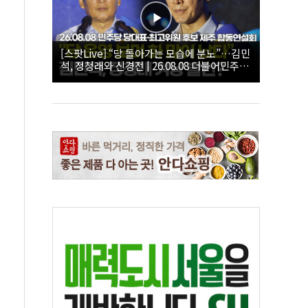
[스팟Live] “당 돌아가는 모습에 분노”…김민
석, 정청래와 신경전 | 26.08.08 더불어민주당
당대표·최고위원 후보 제주 합동연설회