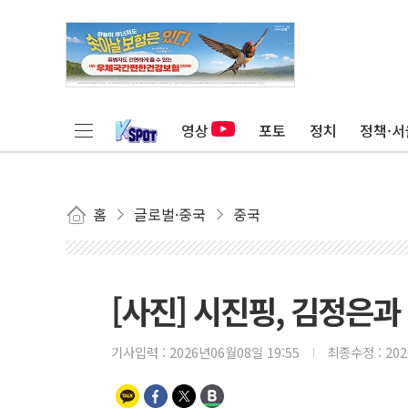
영상
포토
정치
정책·서
홈
글로벌·중국
중국
[사진] 시진핑, 김정은
기사입력 :
2026년06월08일 19:55
최종수정 :
20