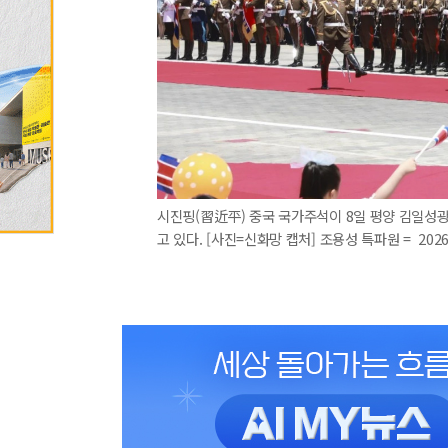
시진핑(習近平) 중국 국가주석이 8일 평양 김일성
고 있다. [사진=신화망 캡처] 조용성 특파원 = 2026.0