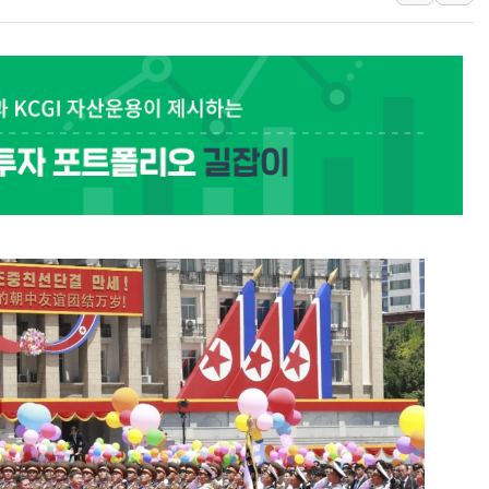
中 전방위 아파트 부양
인제 용대리 계곡서 수
동해시, 11~14일 '
강원 중·남부 동해안 
청양 밭에서 일하던 9
폭염에 車 운전면허 기
李대통령, 'ISA·주가
'호우 특보' 경북 울진 
주말 무더위·열대야 
오세훈 "용산공원 주택