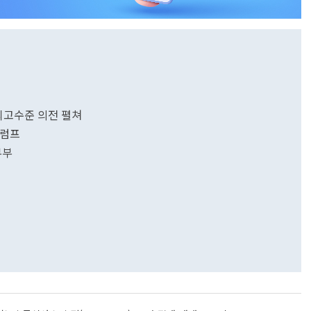
.최고수준 의전 펼쳐
트럼프
부부