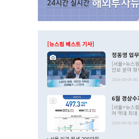
[뉴스핌 베스트 기사]
정동영 업무
[서울=뉴스핌
안보 분야 정
평화공존 발전
2026-08-06 06:
발언 중에는 
언한 것이 있
령은 공개적으
6월 경상수
주의적 희망에
관의 대북 정
[서울=뉴스핌
관 부처 장관
어 역대 최대
관의 무리한 
출 호조로 월
다. [정동영 통일부 장관이 지난달 23일 오후 서울 종로구 정부서울청사에
2026-08-06 08:
료=한국은행] 한국은행이 6일 발표한 '2026년 6월 국제수지(잠정)'에
서 취임 1주년 
면 지난 6월
부 장관 권한
1000만달러
서울 외곽 월세 200만원