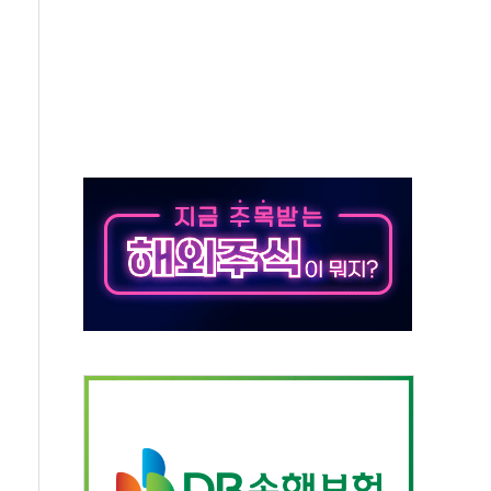
, 수도 베이징도 부동산 규제 철폐
위 상승으로 피서객 7명 고립…전원 구조
별똥별 멍' 운영…페르세우스 유성우 관측
시간당 50mm 이상 폭우…호우경보 발효
0대 숨져…온열질환 여부 조사
능시험 오전 집중 편성…체감온도 38도 넘으면 중단
누르기 방지법' 전면 재검토 지시
시간당 20~30mm 강한 비...가뭄 해소될 듯
지속…내륙 곳곳 소나기
 검토, 민주당 스스로 원칙 뒤집는 것"