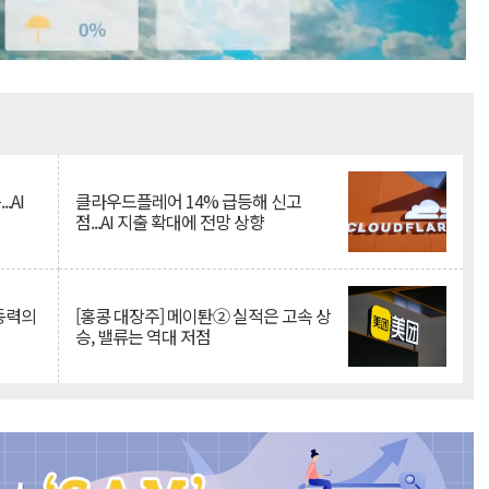
Mute
.AI
클라우드플레어 14% 급등해 신고
점...AI 지출 확대에 전망 상향
 동력의
[홍콩 대장주] 메이퇀② 실적은 고속 상
승, 밸류는 역대 저점