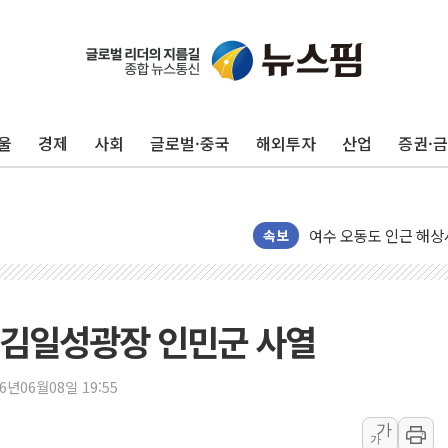
울
경제
사회
글로벌·중국
해외투자
산업
증권·
서울 중랑구 주택가서 
李대통령 "결혼 때문에 
여수 오동도 인근 해상
속보
추미애, '위안부' 피해
인천 선재도 갯벌서 해루
인천서 말다툼 중 어머니
과 김일성광장 인민군 사열
'화합' 꺼낸 김민석에
李대통령, ISA 개편 
26년06월08일 19:55
동해중부 전 해상 풍랑
가
가
연일 폭염에 온열질환 