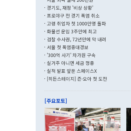
발전 구상'을
이에 따라 올
적 갈등 해결
경기도, 재정 '비상 상황'
했다. 경상수
결과 혐오의 
9000만달러
프로야구 전 경기 폭염 취소
년간의 CVI
지 기준 상품
고령 취업자 첫 1000만명 돌파
무너졌다고도 
며 월간 기준
현실을 바꾸는
달러로 38.
화물선 운임 3주만에 최고
를 평화 체제
196.9% 급
검찰 수사권, 72년만에 막 내려
함께 4자 대
수출은 160
지만 이 대통
서울 첫 폭염중대경보
(18.6%) 
화공존 정책이
했다. 통관 기
'300억 사기' 차가원 구속
다"고 지적했
(16.4%)
투리가 잡혀 
실거주 아니면 세금 껑충
월(-10억9
쁜 상황이 초
증가와 유류할
실적 발표 앞둔 스페이스X
9·19 군사
기록했지만 
[히든스테이지] 즌·오아 첫 도전
"우리의 선의
로 전환됐다.
으로 약간의 의문
를 기록해 전
관은 업무보고
는 배당수입
주의에 근거한
줄면서 25억
[주요포토]
라며 "여러분
억1000만달
이 9월 러시
였던 올해 3
며 "정부 차
인의 해외투자
은 "그것은 
각각 증가했다
잘랐다. 정 
국인의 국내 
않았다는 점에