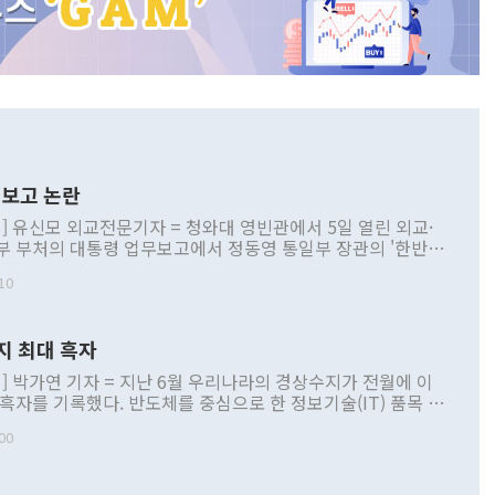
보고 논란
] 유신모 외교전문기자 = 청와대 영빈관에서 5일 열린 외교·
부 부처의 대통령 업무보고에서 정동영 통일부 장관의 '한반도
 구상'과 업무보고 발언이 논란을 빚고 있다. 이날 정 장관의
10
정부 내 조율을 거치지 않은 사안을 정책으로 추진하겠다고 공
는가 하면 사실 관계에 맞지 않은 설명도 있었다. 이재명 대통
로 신중을 기해 달라고 경고했고, 조현 외교부 장관은 '이상
지 최대 흑자
 근거한 비현실적 구상'이라는 비판을 내놨다. 그동안 정 장
책 관련 발언이 물의를 빚은 적은 여러 번 있지만 대통령과 유
] 박가연 기자 = 지난 6월 우리나라의 경상수지가 전월에 이
이 공개적으로 부정적 입장을 표명한 것은 이례적이다. 정 장
 흑자를 기록했다. 반도체를 중심으로 한 정보기술(IT) 품목 수
대북 접근법과 월권을 제어해야 한다는 목소리도 높아지고 있
간 상품수출이 처음으로 1000억달러를 넘어선 영향이다. [자
00
 따르
기자간담회를 하고 있다. [사진=통일부] 2026.07.23 ◆통일
 경상수지는 497억3000만달러 흑자로 집계됐다. 전월(386억
 넘어선 주장 정 장관은 이날 업무보고에서 '한반도 평화공존
)에 이어 두 달 연속 월간 기준 역대 최대 기록을 갈아치웠다.