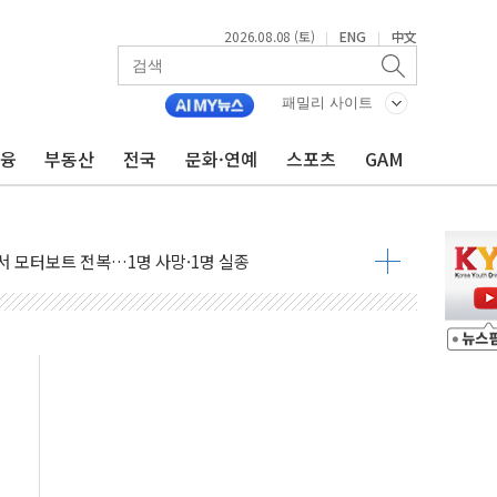
2026.08.08 (토)
ENG
中文
|
|
패밀리 사이트
금융
부동산
전국
문화·연예
스포츠
GAM
흉기 난동…60대 남성 2명 숨져
손해 보는 일 없게"…'결혼 페널티' 22개 과제 손본다
서 모터보트 전복…1명 사망·1명 실종
자 기림의 날 참석..."국제적 시민 연대로 목소리 내야"
질 중 실종 60대 나흘만에 숨진 채 발견
 흉기 살해 10대 아들 체포
 '뻔뻔' 받아친 정청래…제주 연설서 신경전 고조
재검토 지시…與 "적극 환영"·野 "졸속 국정"
주의보…10일까지 최대 3.5m 높은 물결
사망 23명…정부, 비상대응기구 가동