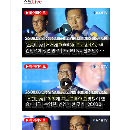
스팟
Live
[스팟Live] 정청래 “뻔뻔하다”…‘화합’ 꺼낸
김민석에 정면 반격 | 26.08.08 더불어민주당
당대표·최고위원 후보 제주 합동연설회
[스팟Live] “정청래 후보 그동안 고생 많이 했
습니다”…송영길, 연임에 선 긋기 | 26.08.08
더불어민주당 당대표·최고위원 후보 제주 합
동연설회