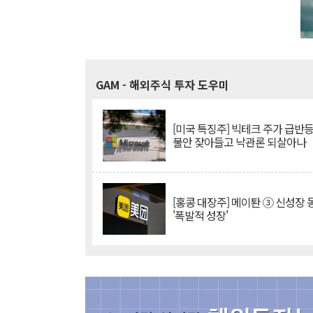
GAM
- 해외주식 투자 도우미
[미국 특징주] 빅테크 주가 급반등..
불안 잦아들고 낙관론 되살아나
[홍콩 대장주] 메이퇀 ③ 신성장
'폭발적 성장'