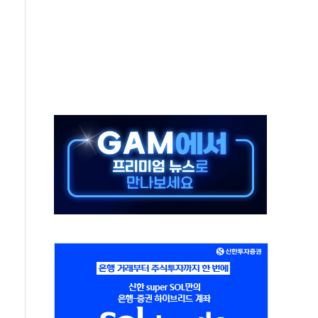
 환경미화원 수거차에 치여 사망
동…60대 남성 2명 숨져
보는 일 없게"…'결혼 페널티' 22개 과제 손본다
터보트 전복…1명 사망·1명 실종
의 날 참석..."국제적 시민 연대로 목소리 내야"
 실종 60대 나흘만에 숨진 채 발견
 살해 10대 아들 체포
' 받아친 정청래…제주 연설서 신경전 고조
지시…與 "적극 환영"·野 "졸속 국정"