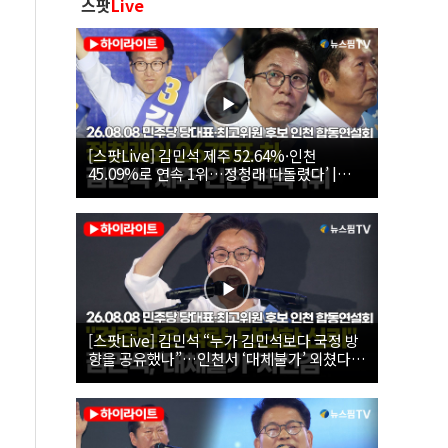
스팟
Live
[스팟Live] 김민석 제주 52.64%·인천
45.09%로 연속 1위…정청래 따돌렸다’ |
26.08.08 더불어민주당 당대표·최고위원 후
보 인천 합동연설회
[스팟Live] 김민석 “누가 김민석보다 국정 방
향을 공유했나”…인천서 ‘대체불가’ 외쳤다 |
26.08.08 더불어민주당 당대표·최고위원 후
보 인천 합동연설회