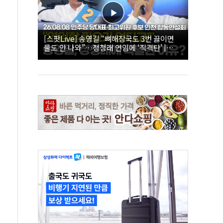
[스팟Live] 송영길 “뼈해장국도 3번 끓이면
물도 안 나와”…정청래 연임에 ‘직격탄’ |
26.08.08 더불어민주당 당대표·최고위원 후
보 인천 합동연설회