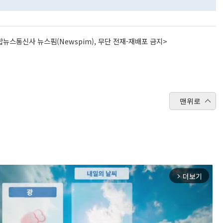
뉴스통신사 뉴스핌(Newspim), 무단 전재-재배포 금지>
맨위로
더보기
arrow_forward_ios