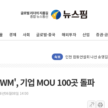
울
경제
사회
글로벌·중국
해외투자
산업
증권·
울진·영덕 '호우특보'-포항 '
[종합] 김민석, 정청래에 '0.86
인천 합동연설회 나선 송영길
김민석, 2주차 제주·인천 경선서
속보
인사하는 김민석 당대표 후보
[속보] 민주, 제주·인천 경선 결
[속보] 민주, 인천 경선 결과 발
M', 기업 MOU 100곳 돌파
[속보] 민주, 제주 경선 결과 발
이번주 국내 주요 금융일정(8.1
26년06월08일 14:00
美, 이란전 출구전략 만지작
가
가
강릉·동해·삼척 시간당 최대 