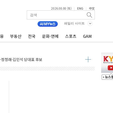
2026.08.08 (토)
ENG
中文
|
|
패밀리 사이트
금융
부동산
전국
문화·연예
스포츠
GAM
산사태 주의보'...경북도, 호우 피해·통제구간 없어
%p' 차 재역전 성공...金 45.42% vs 鄭 44.56%
·정청래·김민석 당대표 후보
 정청래에 승리...47.75% vs 42.08%
과 발표...김민석 47.75% 정청래 42.08%
표...김민석 45.09% 정청래 43.27% 송영길 11.63%
표...김민석 52.64% 정청래 39.89% 송영길 7.47%
0~8.14)
…공습 한계·탄약 부족 현실화
50㎜ 폭우…강원 동해안 강한 비 이어져