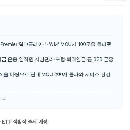
폐기물 수거하다 참변…60대
서울 중랑구 주택가서 흉기 난
李대통령 "결혼 때문에 손해 
여수 오동도 인근 해상서 모
추미애, '위안부' 피해자 기림
remier 워크플레이스 WM' MOU가 100곳을 돌파했
인천 선재도 갯벌서 해루질 중
금 운용·임직원 자산관리·포럼·퇴직연금 등 B2B 금융
인천서 말다툼 중 어머니 흉기
'화합' 꺼낸 김민석에 '뻔뻔
을 바탕으로 연내 MOU 200개 돌파와 서비스 경쟁
李대통령, ISA 개편 재검토 
어요.
·ETF 적립식 출시 예정