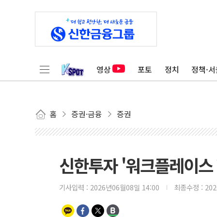
영상
포토
정치
정책·서
홈
증권·금융
증권
신한투자 '워크플레이스 W
기사입력 :
2026년06월08일 14:00
최종수정 :
20