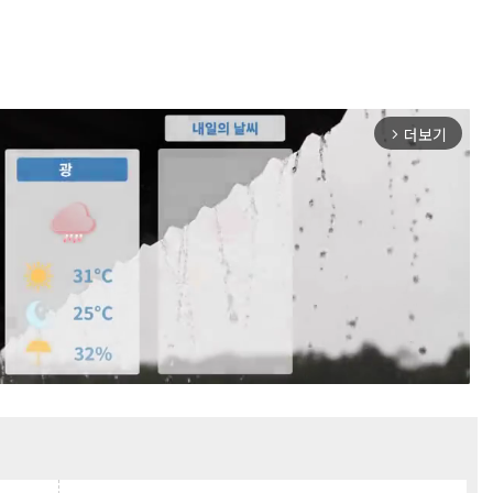
더보기
arrow_forward_ios
Mute