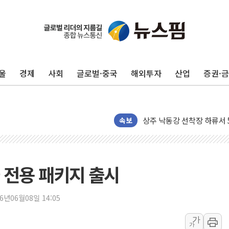
울
경제
사회
글로벌·중국
해외투자
산업
증권·
평택 진위면 공장서 질식사
포항 블루밸리 국가산단에 '
상주 낙동강 선착장 하류서 50
[종합] 김민석, 정청래에 누적 1
속보
민주당 경북도당위원장에 오중
인천서 말다툼 중 어머니 살
김민석, 강원·대구·경북 경선서
 전용 패키지 출시
[속보] 민주, 강원·대구·경북 
[속보] 민주, 경북 경선 결과 
26년06월08일 14:05
[속보] 민주, 대구 경선 결과 
가
가
[속보] 민주, 강원 경선 결과 