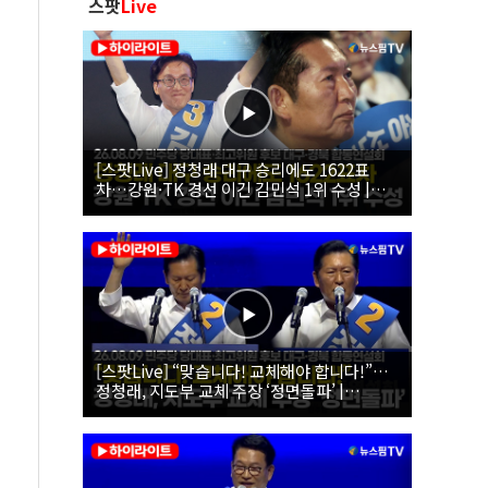
스팟
Live
[스팟Live] 정청래 대구 승리에도 1622표
차…강원·TK 경선 이긴 김민석 1위 수성 |
26.08.09 더불어민주당 당대표·최고위원 후
보 대구·경북 합동연설회
[스팟Live] “맞습니다! 교체해야 합니다!”…
정청래, 지도부 교체 주장 ‘정면돌파’ |
26.08.09 더불어민주당 당대표·최고위원 후
보 대구·경북 합동연설회