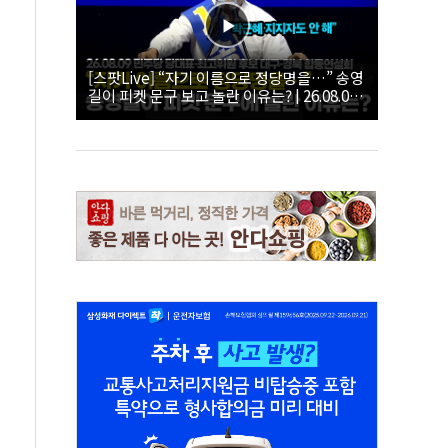
[스팟Live] “자기 이름으로 정당명을…” 송영
길이 피켓 문구 보고 놀란 이유는? | 26.08.09
더불어민주당 당대표·최고위원 후보 대구·경
북 합동연설회