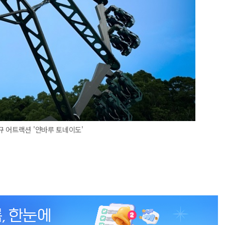
 어트랙션 '얀바루 토네이도'