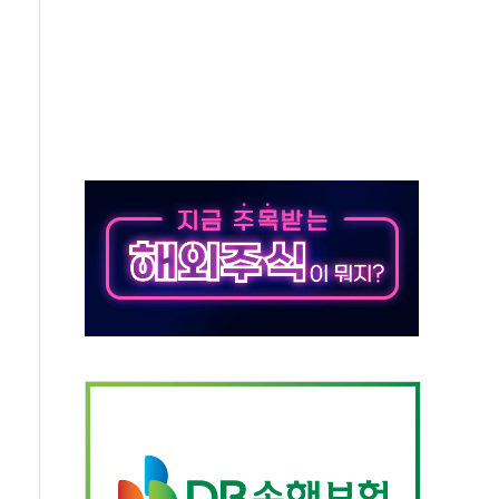
객 400명 맞이…"마음 잇는 시간 되길"
 지급 확정되나…재상고 앞두고 막판 셈법
'행복상자' 전달
극기 거꾸로' 논란…이틀만에 철거
 예술·체육요원 최대 33% 감축
 역대 최대폭 감소한 9.4%↓…유통업계 양극화 심화
 특사'로 콜롬비아 대통령 취임식 참석
시간당 30mm 강한 비...호우 피해 없어
방…野 "청년 우롱 기괴" vs 與 "송구한 해프닝"