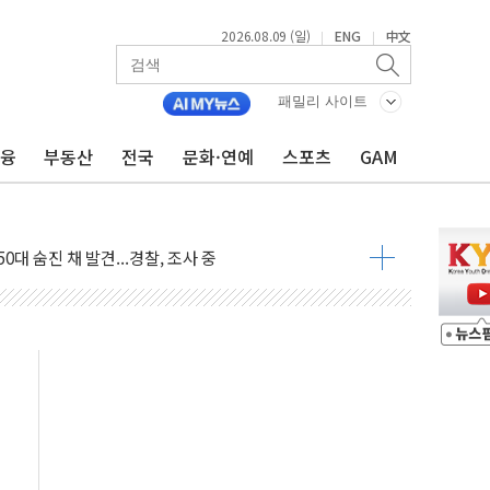
2026.08.09 (일)
ENG
中文
|
|
패밀리 사이트
금융
부동산
전국
문화·연예
스포츠
GAM
고 발생…작업자 1명 숨져
철강 AI융합실증센터' 들어선다
대 숨진 채 발견...경찰, 조사 중
.48%p 차 선두 유지...金 46.01% vs 鄭 44.53%
기 당선...합산득표율 68.63%
해 10대 구속…범행 후 반려견도 죽여
 정청래에 승리…金 48.54% vs 鄭 44.40%
경선 결과...김민석 48.54% 정청래 44.40%
발표...김민석 47.37% 정청래 45.71% 송영길 6.92%
발표...정청래 47.82% 김민석 46.35% 송영길 5.83%
발표...김민석 50.30% 정청래 41.94% 송영길 7.76%