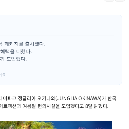
정재헌 CEO, SKT 장기고
최태원, 노소영에 9440억
하나금융, 명동 소상공인에 
인천시 광복절 현수막 '태
병무청, 보충역 전면 손질…
용 패키지를 출시했다.
홈플러스發 대형마트 판매,
 혜택을 더했다.
께 도입했다.
윤준병·이해민 의원, '정부
'호우·산사태 주의보' 울진 
어요.
여야, 황희 '버스 하우스' 공
테마파크 정글리아 오키나와(JUNGLIA OKINAWA)가 한국
어트랙션과 여름철 편의시설을 도입했다고 8일 밝혔다.