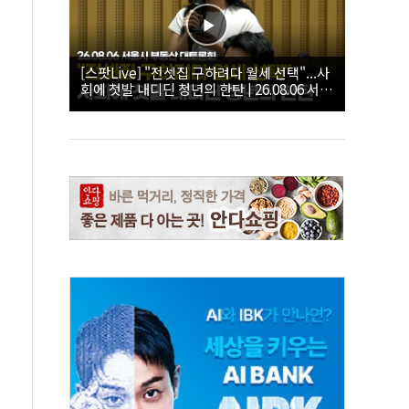
[스팟Live] "전셋집 구하려다 월세 선택"...사
회에 첫발 내디딘 청년의 한탄 | 26.08.06 서울
시 부동산 대토론회