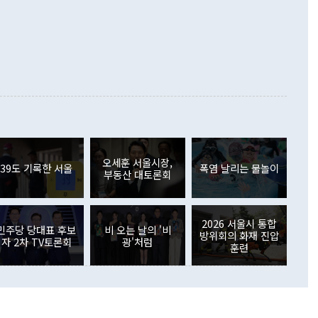
 정치적으로 악용되는 측면이 있다"며 "많이 조심하셔야 한
준 수입은 ▲원자재(30.5%) ▲자본재(35.3%) ▲소비재
다. 북한을 다른 이름으로 불러야 한다는 주장에는 "표현에 꼬
가 모두 늘었다. 서비스수지는 12억9000만달러 적자를 기록해 전
정쟁으로 휘몰아 들어가면 원래 하고자 했던 데에서 오히려 나
000만달러)보다 적자 폭이 확대됐다. 여행수지는 외국인 입국자
래될 수 있다"고 경고했다. 이 대통령은 남북 신뢰 구축을 위해
증료 인상 등에 따른 출국자 감소로 4억4000만달러 흑자를
합의를 선제적으로 복원해야 한다는 정 장관의 주장에 대해서도
지식재산권사용료수지는 전월 흑자에서 4억4000만달러 적자
대로 하는 게 과연 한반도의 평화와 안정에 플러스냐, 결론적
 본원소득수지는 배당소득을 중심으로 32억7000만달러 흑자
이 들 때도 있다"며 부정적으로 반응했다. 조현 외교부 장
월(21억7000만달러)보다 흑자 폭이 확대됐다. 배당소득수지
 사후 브리핑에서 정 장관이 언급한 '4자 회담'에 대해 "이상
이 늘어난 데다 전월 분기배당에 따른 기저효과로 배당지급이
 어떤 희망이라 하더라도 그건 아직 조율되지 않은 방법"이
6000만달러 흑자를 나타냈다. 금융계정 순자산은 6월 중 467
들께서 디스카운트해 주시면 좋겠다"고 선을 그었다. 정 장관
러 증가해 월간 기준 역대 최대 증가 폭을 기록했다. 종전 최대
아 블라디보스토크에서 열리는 '동방경제포럼(EEF)'을 언급하
월(369억9000만달러)을 넘어선 것이다. 직접투자에서는 내국
원에서 (참석을) 검토하고 있다"고 발언한 데 대해서도 조 장관
가 80억1000만달러, 외국인의 국내투자가 46억3000만달러
외교부의 몫"이라며 "아직 거기까지 진도가 나가지 않았다"고
오세훈 서울시장,
. 증권투자에서는 외국인의 국내 주식 매도세가 이어졌다. 외
39도 기록한 서울
폭염 날리는 물놀이
부동산 대토론회
장관이 이날 소개한 대북 구상과 설명은 정부 내 조율을 거치지
주식 투자는 차익실현 매도 등의 영향으로 316억1000만달러
서 문제가 있다. 특히 주적 표현 대체와 국호 사용, 9·19 군
(-310억5000만달러)에 이어 역대 최대 순매도 기록을 다시
 4자회담 추진 등은 통일부 장관이 결정할 사안이 아니어서 월
국인의 국내 채권투자는 세계국채지수(WGBI) 자금 유입에도
이 나오고 있다. 이 대통령은 정 장관의 업무보고를 듣고 난
도래 영향으로 증가 폭이 줄어든 52억9000만달러를 기록했
2026 서울시 통합
무보고에 발표했다고 승인난 건 아니다"라고 재차 확인했다. 정
민주당 당대표 후보
비 오는 날의 '비
 해외 증권투자는 주식을 중심으로 35억6000만달러 증가했
방위회의 화재 진압
자 2차 TV토론회
광'처럼
통은 "정 장관의 발언 내용은 대부분 국가안전보장회의(NSC)
newspim.com
훈련
된 사안이 아닌 정 장관의 개인적 생각에 가깝다"며 "안보 관
이 정부의 공식 정책이 아닌 사안을 추진하겠다고 업무보고를
 면전에서 '국군통수권자가 나서야 한다'고 주장한 것은 심각
 5일 청와대 영빈관에서 열린 통일
 외교 안보 부처 업무보고에서 발언하고 있다. [사진=청와대]