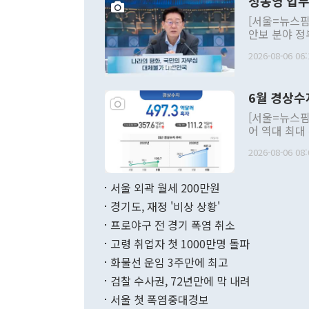
정동영 업무
[서울=뉴스핌
안보 분야 정
평화공존 발전
2026-08-06 06:
발언 중에는 
언한 것이 있
령은 공개적으
6월 경상수
주의적 희망에
관의 대북 정
[서울=뉴스핌
관 부처 장관
어 역대 최대
관의 무리한 
출 호조로 월
다. [정동영 통일부 장관이 지난달 23일 오후 서울 종로구 정부서울청사에
2026-08-06 08:
료=한국은행] 한국은행이 6일 발표한 '2026년 6월 국제수지(잠정)'에
서 취임 1주년 
면 지난 6월
부 장관 권한
1000만달러
서울 외곽 월세 200만원
발전 구상'을
이에 따라 올
적 갈등 해결
경기도, 재정 '비상 상황'
했다. 경상수
결과 혐오의 
9000만달러
프로야구 전 경기 폭염 취소
년간의 CVI
지 기준 상품
고령 취업자 첫 1000만명 돌파
무너졌다고도 
며 월간 기준
현실을 바꾸는
달러로 38.
화물선 운임 3주만에 최고
를 평화 체제
196.9% 급
검찰 수사권, 72년만에 막 내려
함께 4자 대
수출은 160
지만 이 대통
서울 첫 폭염중대경보
(18.6%) 