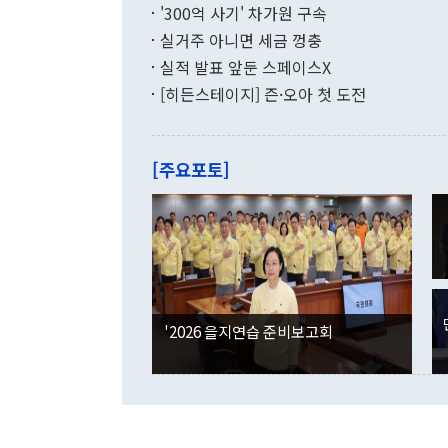
화공존 정책이
했다. 통관 기
'300억 사기' 차가원 구속
다"고 지적했
(16.4%)
투리가 잡혀 
실거주 아니면 세금 껑충
월(-10억9
쁜 상황이 초
증가와 유류할
실적 발표 앞둔 스페이스X
9·19 군사
기록했지만 
[히든스테이지] 즌·오아 첫 도전
"우리의 선의
로 전환됐다.
으로 약간의 의문
를 기록해 전
관은 업무보고
는 배당수입
주의에 근거한
줄면서 25억
[주요포토]
라며 "여러분
억1000만달
이 9월 러시
였던 올해 3
며 "정부 차
인의 해외투자
은 "그것은 
각각 증가했다
잘랐다. 정 
국인의 국내 
않았다는 점에
감소하며 전월
사합의 복원,
경신했다. 외
권이라는 지적
분기 말 만기
뒤 "여기 업
다. 내국인의
'2026 을지연습 준비보고회
부의 한 소식
다. eoyn2@
를 거쳐 결정
련 부처 장관
하고 대통령의
한 문제"라고 지적했다. 이재명 대통령이
외교 국방 등