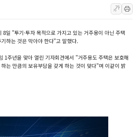
가
[3보] 북, 원산서 동해로 단거리 탄도
가
우크라 드론 전술, 중남미 콜롬비아에
동해해경, 독도 해상서 부유물 감긴 
이 8일 "투기·투자 목적으로 가지고 있는 거주용이 아닌 주택
주한미군 "오산기지 누출, 백린 아닌 
투기하는 것은 막아야 한다"고 말했다.
구미 폐염산처리업체서 불 2시간30여
해군과 함께하는 '불금전파, 송정' 시
임 1주년을 맞아 열린 기자회견에서 "거주용도 주택은 보호해
 하는 만큼의 보유부담을 갖게 하는 것이 맞다"며 이같이 밝