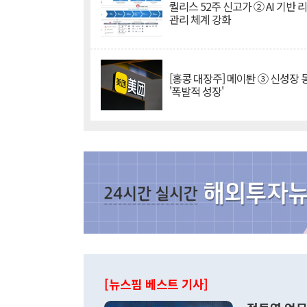
퀄리스 52주 신고가 ② AI 기반 
관리 체계 강화
[홍콩 대장주] 메이퇀 ③ 신성장
'폭발적 성장'
[뉴스핌 베스트 기사]