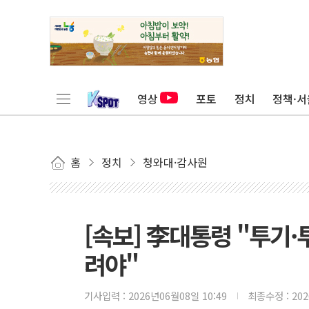
영상
포토
정치
정책·서
홈
정치
청와대·감사원
[속보] 李대통령 "투기·
려야"
기사입력 :
2026년06월08일 10:49
최종수정 :
20