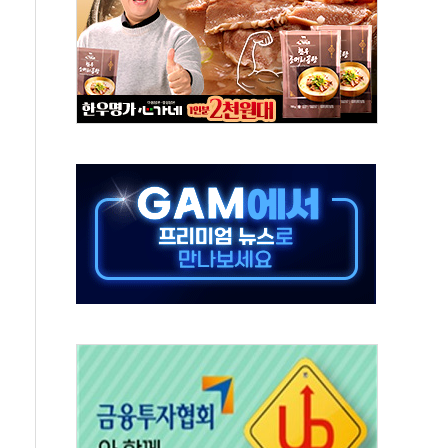
미사일 1발 발사… 올해 10번째·42일 만 도발
 새 안보 위기… 반군·마약카르텔이 습득해 전투 활용
어선 구조
무해한 표면 부식 물질"
분만에 진화...외국인 노동자 숨져
즌2