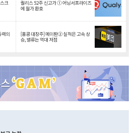
리스크
퀄리스 52주 신고가 ① 어닝서프라이즈
에 월가 환호
 동력의
[홍콩 대장주] 메이퇀② 실적은 고속 상
승, 밸류는 역대 저점