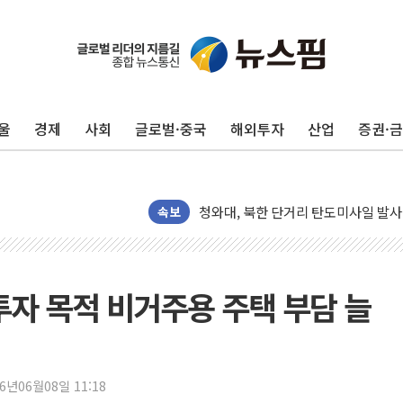
리투아니아 국방 "러, 우크라 드론으로
구광모, 내주 실리콘밸리서 젠슨 황 
뉴욕증시 개장 전 특징주...모더나
울
경제
사회
글로벌·중국
해외투자
산업
증권·
김정관 장관 "영업이익 N% 성과급
뉴욕증시 프리뷰, 미 주가선물 AI주
청와대, 북한 단거리 탄도미사일 발사
금값 7주 만에 최고…美 고용 둔화·
속보
[인도증시] 중동 긴장 완화에 실적 호
러, 1인칭시점 드론으로 우크라 민간
[베트남 증시] 지수 하락 속 'DGC
투자 목적 비거주용 주택 부담 늘
'월가의 황제' 다이먼 "금융시장 레
양주 섬유염색공장서 화재 1명 중상…
김정관 산업부 장관 "주 52시간 손봐
26년06월08일 11:18
해군 1함대 창설 80주년…지역과 함께