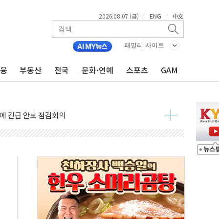
2026.08.07 (금)
ENG
中文
|
|
 나토 회원국 공격 검토… 거짓 깃발 작전"
재회…로봇·AI 데이터센터·모빌리티 구체화
패밀리 사이트
·아이온큐·도어대시↑ VS 샌디스크·피그마·앱러빈↓
금융
부동산
전국
문화·연예
스포츠
GAM
 반대…상법·자본시장법 개정 논의"
 차익실현 속 혼조세...웨스턴디지털·샌디스크↓
에 긴급 안보 점검회의
호르무즈 재개방 기대에 강세
조까지, 상승...호실적 보고 기업 상승세 뚜렷
인 '사파리' 공격… 시민들 공포감 극대화 전략
' 임시 주총 기대감에 홀로 상한가…마진 잔액은 사상 최고
버리지 위험수위…숨은 차입이 더 큰 변수"
대응 1단계 진압 중
야, 경쟁상대 中과 비교해야"
하는 '선봉'의 대민 봉사