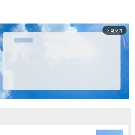
더보기
arrow_forward_ios
Mute