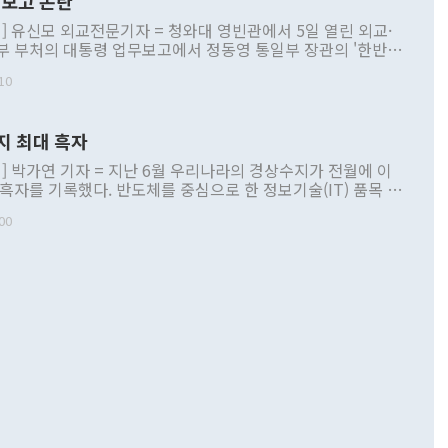
보고 논란
] 유신모 외교전문기자 = 청와대 영빈관에서 5일 열린 외교·
부 부처의 대통령 업무보고에서 정동영 통일부 장관의 '한반도
 구상'과 업무보고 발언이 논란을 빚고 있다. 이날 정 장관의
10
정부 내 조율을 거치지 않은 사안을 정책으로 추진하겠다고 공
는가 하면 사실 관계에 맞지 않은 설명도 있었다. 이재명 대통
로 신중을 기해 달라고 경고했고, 조현 외교부 장관은 '이상
지 최대 흑자
 근거한 비현실적 구상'이라는 비판을 내놨다. 그동안 정 장
책 관련 발언이 물의를 빚은 적은 여러 번 있지만 대통령과 유
] 박가연 기자 = 지난 6월 우리나라의 경상수지가 전월에 이
이 공개적으로 부정적 입장을 표명한 것은 이례적이다. 정 장
 흑자를 기록했다. 반도체를 중심으로 한 정보기술(IT) 품목 수
대북 접근법과 월권을 제어해야 한다는 목소리도 높아지고 있
간 상품수출이 처음으로 1000억달러를 넘어선 영향이다. [자
00
 따르
기자간담회를 하고 있다. [사진=통일부] 2026.07.23 ◆통일
 경상수지는 497억3000만달러 흑자로 집계됐다. 전월(386억
 넘어선 주장 정 장관은 이날 업무보고에서 '한반도 평화공존
)에 이어 두 달 연속 월간 기준 역대 최대 기록을 갈아치웠다.
 설명하면서 이재명 정부 2년차 핵심 과제로 상호 존중·평화
해 상반기 누적 경상수지 흑자는 1910억1000만달러를 기록
·핵 없는 한반도 등 3대 기본 방향을 제시했다. 정 장관은 "대
지 흑자를 견인한 것은 상품수지다. 6월 상품수지는 478억
언어는 멈춰야 한다"면서 주적 용어 대체를 주장했다. 지난 25
 흑자를 기록하며 전월에 이어 역대 최대를 다시 썼다. 국제수
D(완전하고 검증가능하며 되돌릴 수 없는 비핵화) 구도는 이미
수출은 1123억7000만달러로 전년 동월 대비 84.5% 증가하
했다. 또 "현 시점에서 흘러간 선(先)비핵화만 되뇌는 것은
 처음으로 1000억달러를 넘어섰다. 상품수입은 644억8000만
 데 힘이 되지 않는다"고 주장했다. 정 장관은 또 "정전 체제
6% 늘었다. 통관 기준으로는 반도체 수출이 전년 동월 대비
로 바꾸는 논의에 착수하겠다"면서 "북·미 정상회담 견인과
증했고 컴퓨터·주변기기(SSD)는 282.7% 증가했다. IT 품목
화의 동력을 확보하기 위해 최선을 다할 것"이라고 말했다. 하
.4% 늘었으며 비IT 품목도 ▲석유제품(47.5%) ▲화공품
령은 정 장관의 구상에 대부분 제동을 걸었다. 이 대통령은 "평
▲철강제품(17.9%) ▲승용차(6.1%) 등을 중심으로 18.6% 증가