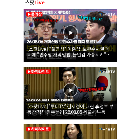
스팟
Live
[스팟Live] *풀영상* 이준석, 보완수사권 폐
지에 "민주당 개악입법, 불안감 가중시켜"｜
26.08.06 개혁신당 보완수사권 폐지 토론회
[스팟Live] '투미TV' 김제경이 내린 李정부 부
동산 정책 점수는? | 26.08.06 서울시 부동산
대토론회