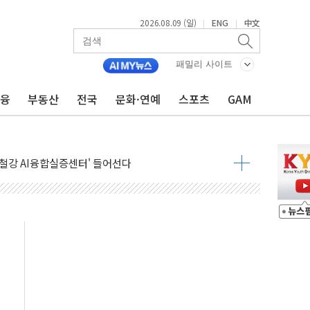
2026.08.09 (일)
ENG
中文
|
|
패밀리 사이트
금융
부동산
전국
문화·연예
스포츠
GAM
.'두천~하당'·'올미골교' 차량 통행 선제 제한
고 발생…작업자 1명 숨져
철강 AI융합실증센터' 들어선다
대 숨진 채 발견...경찰, 조사 중
.48%p 차 선두 유지...金 46.01% vs 鄭 44.53%
기 당선...합산득표율 68.63%
해 10대 구속…범행 후 반려견도 죽여
 정청래에 승리…金 48.54% vs 鄭 44.40%
경선 결과...김민석 48.54% 정청래 44.40%
발표...김민석 47.37% 정청래 45.71% 송영길 6.92%