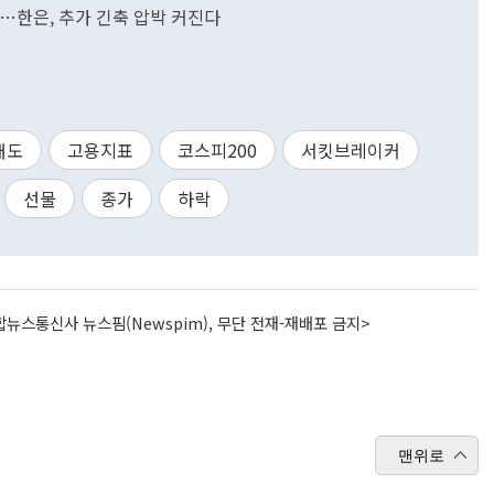
…한은, 추가 긴축 압박 커진다
매도
고용지표
코스피200
서킷브레이커
선물
종가
하락
뉴스통신사 뉴스핌(Newspim), 무단 전재-재배포 금지>
맨위로