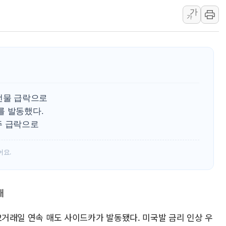
가
[속보] 민주, 대구 경선 결과 
가
[속보] 민주, 강원 경선 결과 
정재헌 CEO, SKT 장기고
최태원, 노소영에 9440억
하나금융, 명동 소상공인에 
인천시 광복절 현수막 '태
선물 급락으로
병무청, 보충역 전면 손질…
를 발동했다.
홈플러스發 대형마트 판매,
주 급락으로
윤준병·이해민 의원, '정부
'호우·산사태 주의보' 울진 
어요.
대
 2거래일 연속 매도 사이드카가 발동됐다. 미국발 금리 인상 우