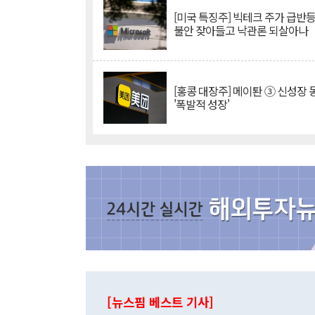
[미국 특징주] 빅테크 주가 급반등..
불안 잦아들고 낙관론 되살아나
[홍콩 대장주] 메이퇀 ③ 신성장
'폭발적 성장'
[뉴스핌 베스트 기사]