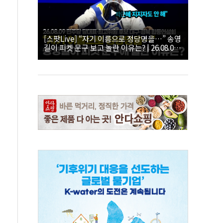
[스팟Live] “자기 이름으로 정당명을…” 송영
길이 피켓 문구 보고 놀란 이유는? | 26.08.09
더불어민주당 당대표·최고위원 후보 대구·경
북 합동연설회