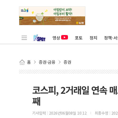
영상
포토
정치
정책·서
홈
증권·금융
증권
코스피, 2거래일 연속 
째
기사입력 :
2026년06월08일 10:12
최종수정 :
20