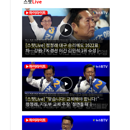
스팟
Live
[스팟Live] 정청래 대구 승리에도 1622표
차…강원·TK 경선 이긴 김민석 1위 수성 |
26.08.09 더불어민주당 당대표·최고위원 후
보 대구·경북 합동연설회
[스팟Live] “맞습니다! 교체해야 합니다!”…
정청래, 지도부 교체 주장 ‘정면돌파’ |
26.08.09 더불어민주당 당대표·최고위원 후
보 대구·경북 합동연설회