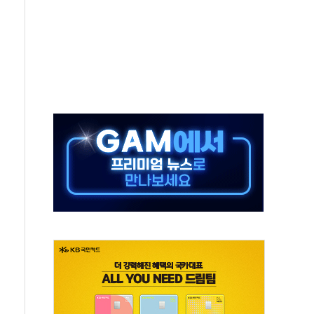
발표...정청래 47.82% 김민석 46.35% 송영길 5.83%
발표...김민석 50.30% 정청래 41.94% 송영길 7.76%
객 400명 맞이…"마음 잇는 시간 되길"
 지급 확정되나…재상고 앞두고 막판 셈법
'행복상자' 전달
극기 거꾸로' 논란…이틀만에 철거
 예술·체육요원 최대 33% 감축
 역대 최대폭 감소한 9.4%↓…유통업계 양극화 심화
 특사'로 콜롬비아 대통령 취임식 참석
시간당 30mm 강한 비...호우 피해 없어