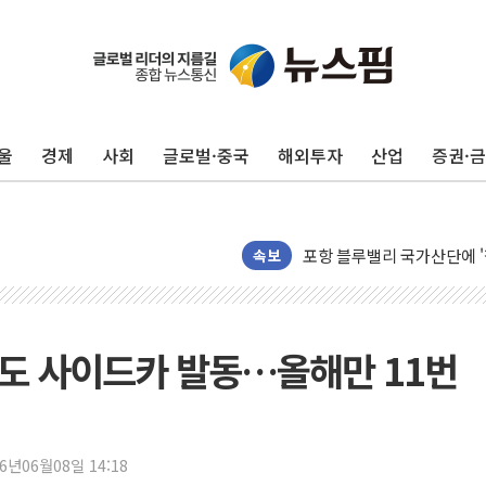
울
경제
사회
글로벌·중국
해외투자
산업
증권·
125mm 폭우 쏟아진 울진..
평택 진위면 공장서 질식사
포항 블루밸리 국가산단에 '
속보
상주 낙동강 선착장 하류서 50
[종합] 김민석, 정청래에 누적 1
민주당 경북도당위원장에 오중
매도 사이드카 발동…올해만 11번
인천서 말다툼 중 어머니 살
김민석, 강원·대구·경북 경선서
[속보] 민주, 강원·대구·경북 
26년06월08일 14:18
[속보] 민주, 경북 경선 결과 