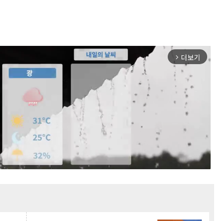
더보기
arrow_forward_ios
Mute