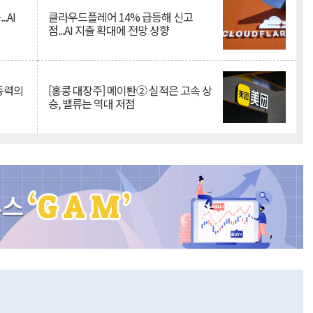
.AI
클라우드플레어 14% 급등해 신고
점...AI 지출 확대에 전망 상향
 동력의
[홍콩 대장주] 메이퇀② 실적은 고속 상
승, 밸류는 역대 저점