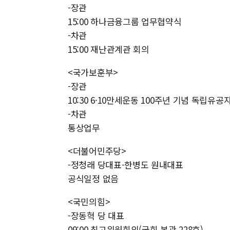
-장관
15:00 하나금융그룹 업무협약식
-차관
15:00 재난관계관 회의
<국가보훈부>
-장관
10:30 6·10만세운동 100주년 기념 독립유
-차관
통상업무
<더불어민주당>
-정청래 당대표-한병도 원내대표
공식일정 없음
<국민의힘>
-장동혁 당 대표
09:00 최고위원회의(국회 본관 228호)