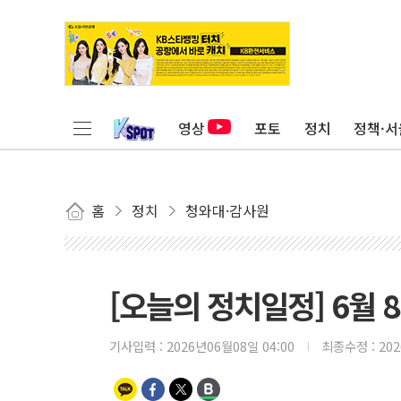
영상
포토
정치
정책·서
홈
정치
청와대·감사원
[오늘의 정치일정] 6월 8
기사입력 :
2026년06월08일 04:00
최종수정 :
20