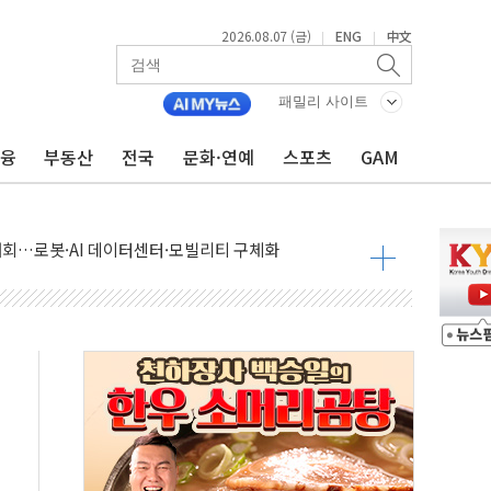
2026.08.07 (금)
ENG
中文
|
|
패밀리 사이트
금융
부동산
전국
문화·연예
스포츠
GAM
 상승… "2분기 기업 순이익 21% 증가" 전망
 나토 회원국 공격 검토… 거짓 깃발 작전"
재회…로봇·AI 데이터센터·모빌리티 구체화
·아이온큐·도어대시↑ VS 샌디스크·피그마·앱러빈↓
 반대…상법·자본시장법 개정 논의"
 차익실현 속 혼조세...웨스턴디지털·샌디스크↓
에 긴급 안보 점검회의
호르무즈 재개방 기대에 강세
조까지, 상승...호실적 보고 기업 상승세 뚜렷
인 '사파리' 공격… 시민들 공포감 극대화 전략
' 임시 주총 기대감에 홀로 상한가…마진 잔액은 사상 최고