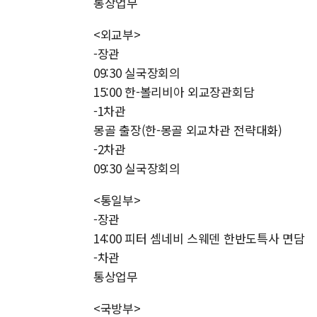
통상업무
<외교부>
-장관
09:30 실국장회의
15:00 한-볼리비아 외교장관회담
-1차관
몽골 출장(한-몽골 외교차관 전략대화)
-2차관
09:30 실국장회의
<통일부>
-장관
14:00 피터 셈네비 스웨덴 한반도특사 면담
-차관
통상업무
<국방부>