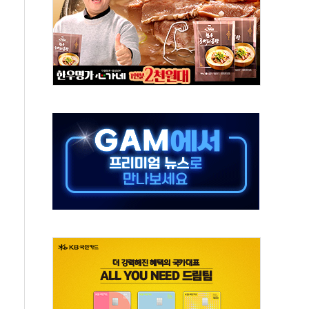
버리지 위험수위…숨은 차입이 더 큰 변수"
대응 1단계 진압 중
야, 경쟁상대 中과 비교해야"
하는 '선봉'의 대민 봉사
미사일 1발 발사… 올해 10번째·42일 만 도발
 새 안보 위기… 반군·마약카르텔이 습득해 전투 활용
어선 구조
무해한 표면 부식 물질"
분만에 진화...외국인 노동자 숨져