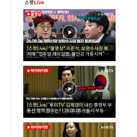
스팟
Live
[스팟Live] *풀영상* 이준석, 보완수사권 폐
지에 "민주당 개악입법, 불안감 가중시켜"｜
26.08.06 개혁신당 보완수사권 폐지 토론회
[스팟Live] '투미TV' 김제경이 내린 李정부 부
동산 정책 점수는? | 26.08.06 서울시 부동산
대토론회