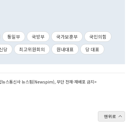
통일부
국방부
국가보훈부
국민의힘
신당
최고위원회의
원내대표
당 대표
뉴스통신사 뉴스핌(Newspim), 무단 전재-재배포 금지>
맨위로