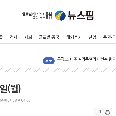
울
경제
사회
글로벌·중국
해외투자
산업
증권·
유럽증시, 견조한 실적 소화하며 대부분
리투아니아 국방 "러, 우크라 드론으로
구광모, 내주 실리콘밸리서 젠슨 황 
뉴욕증시 개장 전 특징주...모더나
속보
김정관 장관 "영업이익 N% 성과급
뉴욕증시 프리뷰, 미 주가선물 AI주
청와대, 북한 단거리 탄도미사일 발사
일(월)
금값 7주 만에 최고…美 고용 둔화·
[인도증시] 중동 긴장 완화에 실적 호
26년06월08일 04:00
러, 1인칭시점 드론으로 우크라 민간
가
가
[베트남 증시] 지수 하락 속 'DGC