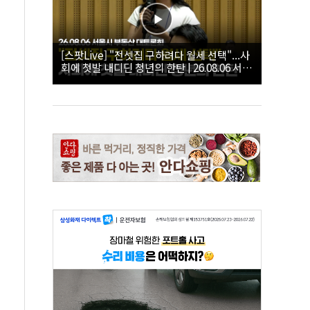
[스팟Live] "전셋집 구하려다 월세 선택"...사
회에 첫발 내디딘 청년의 한탄 | 26.08.06 서울
시 부동산 대토론회