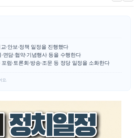
'월가의 황제' 다이먼 "금융시장 레
양주 섬유염색공장서 화재 1명 중상…
김정관 산업부 장관 "주 52시간 손봐
해군 1함대 창설 80주년…지역과 함께
[3보] 북, 원산서 동해로 단거리 탄도
외교·안보·정책 일정을 진행했다
우크라 드론 전술, 중남미 콜롬비아에
의·면담·협약·기념행사 등을 수행한다
 포럼·토론회·방송·조문 등 정당 일정을 소화한다
동해해경, 독도 해상서 부유물 감긴 
주한미군 "오산기지 누출, 백린 아닌 
어요.
구미 폐염산처리업체서 불 2시간30여