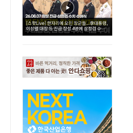
[스팟Live] 한자리에 모인 장군들...李대통령,
이상렬 대장 등 진급 장성 4명에 삼정검 수치
직접 수여｜26.08.07 장성 진급·삼정검 수치
수여식