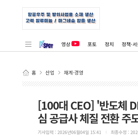
영상
포토
정치
정책·서
홈
산업
재계·경영
[100대 CEO] '반도체 
심 공급사 체질 전환 주
기사입력 :
2026년06월04일 15:41
최종수정 :
20