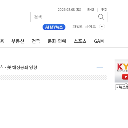
2026.08.08 (토)
ENG
中文
|
|
낮아지며 상승… STOXX 600 지수는 나흘 연속 최고치
세
패밀리 사이트
엘·이란 위협에 맞설 자체 억지력 강화
금융
부동산
전국
문화·연예
스포츠
GAM
동
톱'… 美 해상봉쇄 영향
각
체주 '활짝'
스닥 선물 1%대 상승
상 기대 후퇴
·태양광주↑ VS 트레이드데스크·웬디스↓
 끝까지 찾겠다"