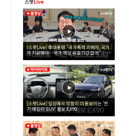
스팟
Live
[스팟Live] 李대통령 "국가폭력 피해자, 국가
가 치유해야…국가 책임 유효기간 없어"｜
26.08.07 국가폭력 피해자 위로 오찬
[스팟Live] 일상에서 장점이 더 돋보이는 '전
기 패밀리 SUV' 볼보 EX90