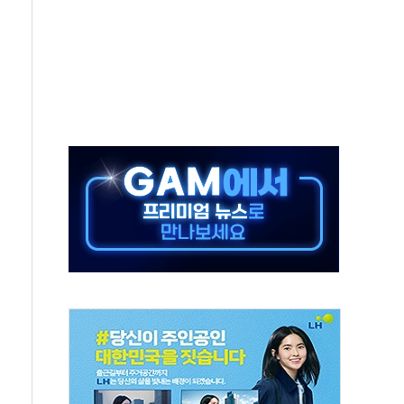
중 완화 전환점"
적 공급 확대·속도전 총력"
 급등
않아"