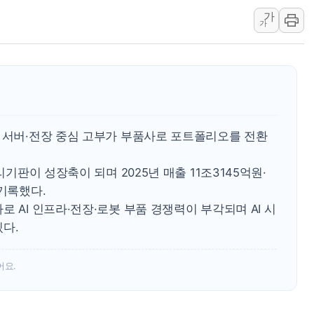
가
특정 정치인 측근 포항시 정책특보 내정설...포항시 '시끌'
가
李 "해남 태양광, 대한민국 다음 100년 밑거름…수도권 집
李 대통령, '6시간 마라톤 부동산 2차 회의' 주재… "전폭
트럼프, 中 겨냥 폴리실리콘 관세 15% 부과…美 태양광주
[사진] 빈살만과 에르도안의 만남
이란와이어 "이란 최고지도자 위독…곧 사망해도 놀랍지 
I 서버·전장 중심 고부가 부품사로 포트폴리오를 전환
리기판이 성장축이 되며 2025년 매출 11조3145억원·
 기록했다.
 AI 인프라·전장·로봇 부품 경쟁력이 부각되며 AI 시
다.
어요.