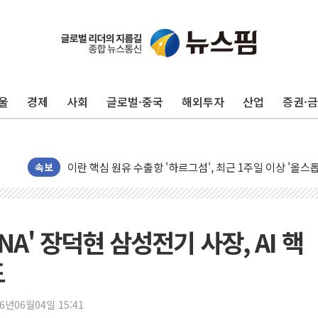
유럽증시, 美 고용 예상 밖 부진에 연준 금리 인상 가능성 
미 연준 매파 기세 꺾이나…고용 감소에 9월 동결 전망 우
[종합] 이슬람 수니파 3국, '공동방위협정' 체결… 이스라
울
경제
사회
글로벌·중국
해외투자
산업
증권·
트럼프, 백신·자폐증 행정명령 검토…"이르면 다음 주"
美 항소법원, 백악관 무도회장 공사 중단 명령…트럼프 제
이란 핵심 원유 수출항 '하르그섬', 최근 1주일 이상 '올스
美 고용 쇼크에 엔화 장중 급등…시장은 "또 개입했나" 촉
속보
[AI MY 뉴스] 뉴욕 반도체주 프리뷰...美 고용 쇼크에 반도
뉴욕증시 프리뷰, 美 고용 쇼크에 금리 인상 우려 후퇴…나
[종합] 美 7월 고용 2만3000명 감소 '쇼크'…9월 금리 인
DNA' 장덕현 삼성전기 사장, AI 핵
[사진] 이슬람 수니파 3개국, 공동방위협정 체결
도
뉴욕증시 개장 전 특징주...아틀라시안·클라우드플레어
보훈부, 미 DPAA와 MOU… "6·25 미군 실종자 7359명
26년06월04일 15:41
트럼프 "금리 내려야"…파월 때와 달리 워시엔 톤 낮춰