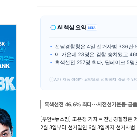
AI 핵심 요약
BETA
전남경찰청은 4일 선거사범 336건·
이 가운데 23명은 검찰 송치됐고 46
흑색선전 257명 최다, 딥페이크 5명
AI가 자동 생성한 요약으로 정확하지 않을 수 있
!
흑색선전 46.6% 최다…사전선거운동·금품
[무안=뉴스핌] 조은정 기자 = 전남경찰청은
2월 3일부터 선거일인 6월 3일까지 선거사범 3