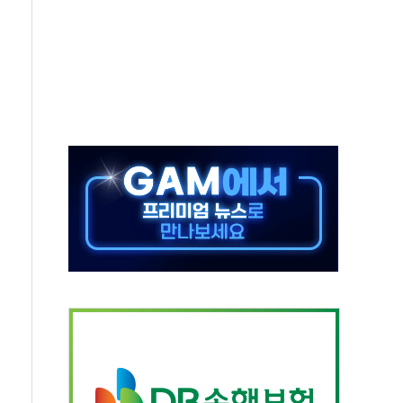
스닥 선물 1%대 상승
상 기대 후퇴
·태양광주↑ VS 트레이드데스크·웬디스↓
 끝까지 찾겠다"