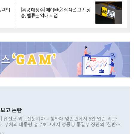
 동력의
[홍콩 대장주] 메이퇀② 실적은 고속 상
승, 밸류는 역대 저점
보고 논란
] 유신모 외교전문기자 = 청와대 영빈관에서 5일 열린 외교·
부 부처의 대통령 업무보고에서 정동영 통일부 장관의 '한반도
 구상'과 업무보고 발언이 논란을 빚고 있다. 이날 정 장관의
10