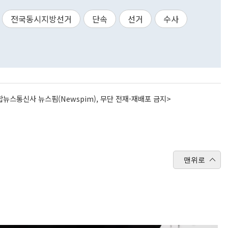
전국동시지방선거
단속
선거
수사
뉴스통신사 뉴스핌(Newspim), 무단 전재-재배포 금지>
맨위로