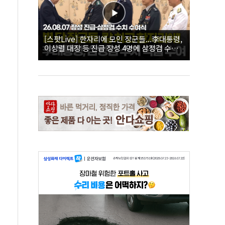
[스팟Live] 한자리에 모인 장군들...李대통령,
이상렬 대장 등 진급 장성 4명에 삼정검 수치
직접 수여｜26.08.07 장성 진급·삼정검 수치
수여식