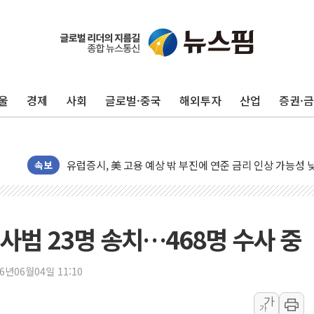
10월 보완수사권 폐지·공소청 출범…피해자들 '범죄 사각
민주, 오늘 제주·인천 경선 결과 발표...'김민석 재역전 vs
한상협, 업계 개인정보 보안 새판 짠다…'자율규제단체' 
울
경제
사회
글로벌·중국
해외투자
산업
증권·
뉴욕증시, 고용 쇼크에 금리 인상 우려 후퇴…S&P500 
트럼프, 쿡 연준 이사 해임 재추진…"26일까지 의혹 소명"
유럽증시, 美 고용 예상 밖 부진에 연준 금리 인상 가능성 
속보
미 연준 매파 기세 꺾이나…고용 감소에 9월 동결 전망 우
[종합] 이슬람 수니파 3국, '공동방위협정' 체결… 이스라
트럼프, 백신·자폐증 행정명령 검토…"이르면 다음 주"
사범 23명 송치…468명 수사 중
美 항소법원, 백악관 무도회장 공사 중단 명령…트럼프 제
이란 핵심 원유 수출항 '하르그섬', 최근 1주일 이상 '올스
26년06월04일 11:10
美 고용 쇼크에 엔화 장중 급등…시장은 "또 개입했나" 촉
[AI MY 뉴스] 뉴욕 반도체주 프리뷰...美 고용 쇼크에 반도
가
가