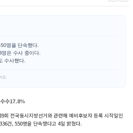
뉴욕증시 프리뷰, 美 고용 쇼크에 금리 인상 우려 후퇴…나
[종합] 美 7월 고용 2만3000명 감소 '쇼크'…9월 금리 인
[사진] 이슬람 수니파 3개국, 공동방위협정 체결
뉴욕증시 개장 전 특징주...아틀라시안·클라우드플레어
보훈부, 미 DPAA와 MOU… "6·25 미군 실종자 7359명
550명을 단속했다.
트럼프 "금리 내려야"…파월 때와 달리 워시엔 톤 낮춰
8명은 수사 중이다.
특정 정치인 측근 포항시 정책특보 내정설...포항시 '시끌'
도 수사했다.
어요.
수수17.8%
 제9회 전국동시지방선거와 관련해 예비후보자 등록 시작일인
36건, 550명을 단속했다고 4일 밝혔다.