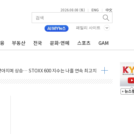
2026.08.08 (토)
ENG
中文
|
|
지대' 우려
패밀리 사이트
 정청래 격차 확대'
타진
금융
부동산
전국
문화·연예
스포츠
GAM
최고치
 요구
낮아지며 상승… STOXX 600 지수는 나흘 연속 최고치
세
엘·이란 위협에 맞설 자체 억지력 강화
동
톱'… 美 해상봉쇄 영향
각
체주 '활짝'