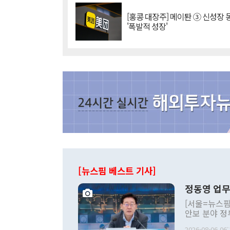
[홍콩 대장주] 메이퇀 ③ 신성장
'폭발적 성장'
[뉴스핌 베스트 기사]
정동영 업무
[서울=뉴스핌
안보 분야 정
평화공존 발전
2026-08-06 06: