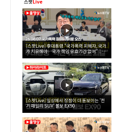
스팟
Live
[스팟Live] 李대통령 "국가폭력 피해자, 국가
가 치유해야…국가 책임 유효기간 없어"｜
26.08.07 국가폭력 피해자 위로 오찬
[스팟Live] 일상에서 장점이 더 돋보이는 '전
기 패밀리 SUV' 볼보 EX90