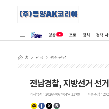
영상
포토
정치
정책·서
홈
전국
광주·전남
전남경찰, 지방선거 선거
기사입력 :
2026년06월04일 11:09
최종수정 :
20