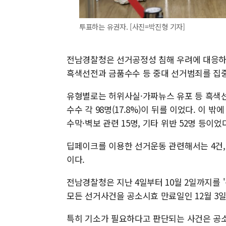
투표하는 유권자. [사진=박진형 기자]
전남경찰청은 선거공정성 침해 우려에 대응하기
흑색선전과 금품수수 등 중대 선거범죄를 집중
유형별로는 허위사실·가짜뉴스 유포 등 흑색선전
수수 각 98명(17.8%)이 뒤를 이었다. 이 밖
수막·벽보 관련 15명, 기타 위반 52명 등이었
딥페이크를 이용한 선거운동 관련해서는 4건, 
이다.
전남경찰청은 지난 4일부터 10월 2일까지를
모든 선거사건을 공소시효 만료일인 12월 3
특히 기소가 필요하다고 판단되는 사건은 공소