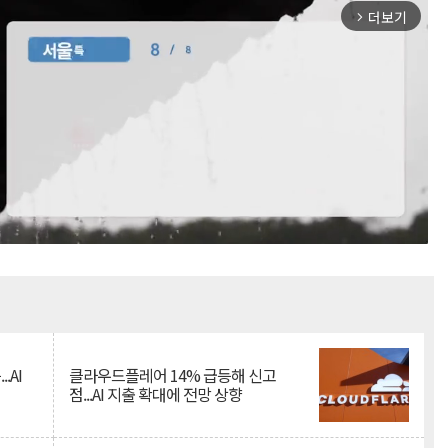
더보기
arrow_forward_ios
Mute
.AI
클라우드플레어 14% 급등해 신고
점...AI 지출 확대에 전망 상향