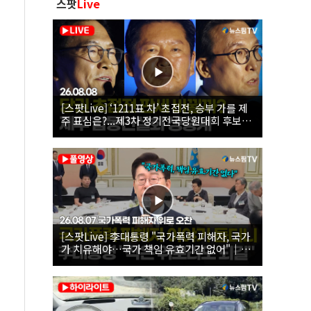
스팟
Live
[스팟Live] ‘1211표 차’ 초접전, 승부 가를 제
주 표심은?...제3차 정기전국당원대회 후보자
제주 합동연설회 생중계 | 26.08.08
[스팟Live] 李대통령 "국가폭력 피해자, 국가
가 치유해야…국가 책임 유효기간 없어"｜
26.08.07 국가폭력 피해자 위로 오찬