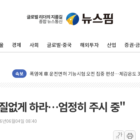
中 전방위 아파트 부양, 수도 베이징도 부동산 규제 철폐
인제 용대리 계곡서 수위 상승으로 피서객 7명 고립…전원
동해시, 11~14일 '별똥별 멍' 운영…페르세우스 유성우 
울
경제
사회
글로벌·중국
해외투자
산업
증권·
강원 중·남부 동해안 시간당 50mm 이상 폭우…호우경보
청양 밭에서 일하던 90대 숨져…온열질환 여부 조사
폭염에 車 운전면허 기능시험 오전 집중 편성…체감온도 3
李대통령, 'ISA·주가누르기 방지법' 전면 재검토 지시
속보
'호우 특보' 경북 울진 시간당 20~30mm 강한 비...가뭄 
주말 무더위·열대야 지속…내륙 곳곳 소나기
오세훈 "용산공원 주택 검토, 민주당 스스로 원칙 뒤집는 
차질없게 하라…엄정히 주시 중"
충북 주말 무더위 지속…청주·진천 35도, 곳곳 소나기
10월 보완수사권 폐지·공소청 출범…피해자들 '범죄 사각
26년06월04일 08:40
한상협, 업계 개인정보 보안 새판 짠다…'자율규제단체' 
가
가
민주당, 오늘 제주·인천 경선 발표...김민석 '재역전' vs 정