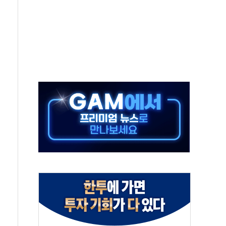
최고치
 요구
낮아지며 상승… STOXX 600 지수는 나흘 연속 최고치
세
엘·이란 위협에 맞설 자체 억지력 강화