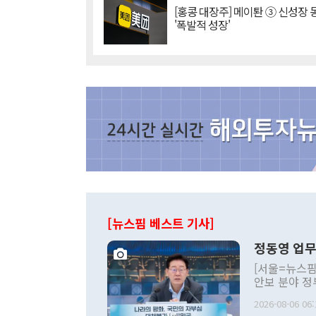
[홍콩 대장주] 메이퇀 ③ 신성장
'폭발적 성장'
[뉴스핌 베스트 기사]
정동영 업무
[서울=뉴스핌
안보 분야 정
평화공존 발전
2026-08-06 06:
발언 중에는 