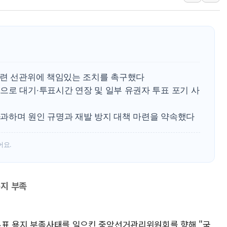
뉴욕증시, 고용 쇼크에 금리 인상 우려 후퇴…S&P500 
트럼프, 쿡 연준 이사 해임 재추진…"26일까지 의혹 소명"
유럽증시, 美 고용 예상 밖 부진에 연준 금리 인상 가능성 
미 연준 매파 기세 꺾이나…고용 감소에 9월 동결 전망 우
[종합] 이슬람 수니파 3국, '공동방위협정' 체결… 이스라
관련 선관위에 책임있는 조치를 촉구했다
트럼프, 백신·자폐증 행정명령 검토…"이르면 다음 주"
으로 대기·투표시간 연장 및 일부 유권자 투표 포기 사
과하며 원인 규명과 재발 방지 대책 마련을 약속했다
어요.
용지 부족
 투표 용지 부족사태를 일으킨 중앙선거관리위원회를 향해 "국