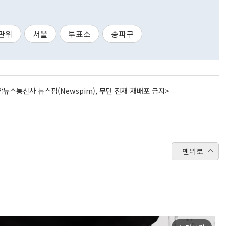
관위
서울
투표소
송파구
뉴스통신사 뉴스핌(Newspim), 무단 전재-재배포 금지>
맨위로