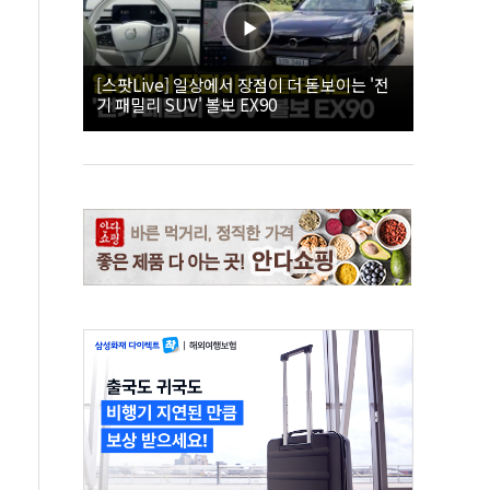
[스팟Live] 일상에서 장점이 더 돋보이는 '전
기 패밀리 SUV' 볼보 EX90