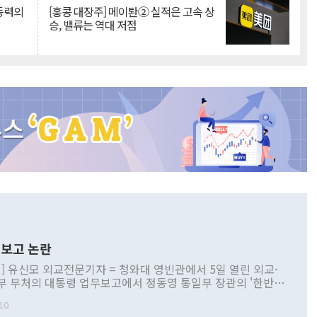
 동력의
[홍콩 대장주] 메이퇀② 실적은 고속 상
승, 밸류는 역대 저점
보고 논란
] 유신모 외교전문기자 = 청와대 영빈관에서 5일 열린 외교·
부 부처의 대통령 업무보고에서 정동영 통일부 장관의 '한반도
 구상'과 업무보고 발언이 논란을 빚고 있다. 이날 정 장관의
10
정부 내 조율을 거치지 않은 사안을 정책으로 추진하겠다고 공