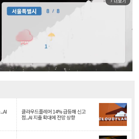
더보기
arrow_forward_ios
Mute
.AI
클라우드플레어 14% 급등해 신고
점...AI 지출 확대에 전망 상향