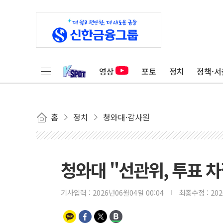
영상
포토
정치
정책·서
홈
정치
청와대·감사원
청와대 "선관위, 투표 
기사입력 :
2026년06월04일 00:04
최종수정 :
20