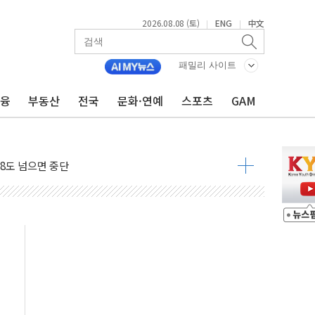
2026.08.08 (토)
ENG
中文
|
|
 구조
패밀리 사이트
관측
금융
부동산
전국
문화·연예
스포츠
GAM
 발효
8도 넘으면 중단
해소될 듯
것"
지대' 우려
타진
청래 '격차 확대'