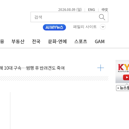
2026.08.09 (일)
ENG
中文
|
|
.'두천~하당'·'올미골교' 차량 통행 선제 제한
고 발생…작업자 1명 숨져
패밀리 사이트
철강 AI융합실증센터' 들어선다
금융
부동산
전국
문화·연예
스포츠
GAM
대 숨진 채 발견...경찰, 조사 중
.48%p 차 선두 유지...金 46.01% vs 鄭 44.53%
기 당선...합산득표율 68.63%
해 10대 구속…범행 후 반려견도 죽여
 정청래에 승리…金 48.54% vs 鄭 44.40%
경선 결과...김민석 48.54% 정청래 44.40%
발표...김민석 47.37% 정청래 45.71% 송영길 6.92%
발표...정청래 47.82% 김민석 46.35% 송영길 5.83%
발표...김민석 50.30% 정청래 41.94% 송영길 7.76%
객 400명 맞이…"마음 잇는 시간 되길"
 지급 확정되나…재상고 앞두고 막판 셈법