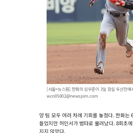
[서울=뉴스핌] 한화의 심우준이 3일 잠실 두산전에서 3
wcn05002@newspim.com
양 팀 모두 여러 차례 기회를 놓쳤다. 한화는 
들었지만 허인서가 범타로 물러났다. 8회초에
지지 않았다.