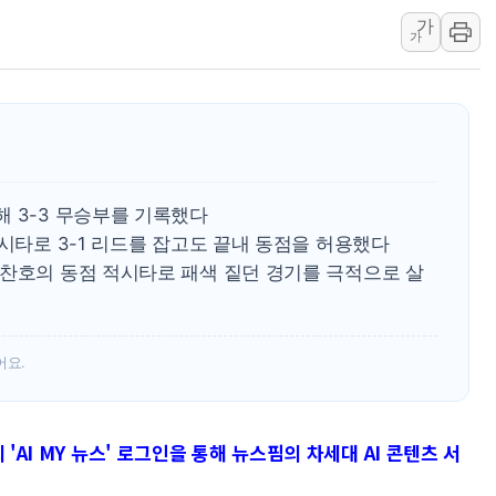
가
하나금융, 명동 소상공인에 
가
인천시 광복절 현수막 '태
병무청, 보충역 전면 손질…
홈플러스發 대형마트 판매,
윤준병·이해민 의원, '정부
'호우·산사태 주의보' 울진 
 3-3 무승부를 기록했다
적시타로 3-1 리드를 잡고도 끝내 동점을 허용했다
박찬호의 동점 적시타로 패색 짙던 경기를 극적으로 살
어요.
'AI MY 뉴스' 로그인을 통해 뉴스핌의 차세대 AI 콘텐츠 서