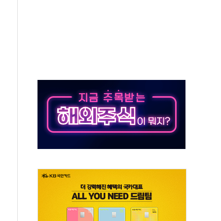
'행복상자' 전달
극기 거꾸로' 논란…이틀만에 철거
 예술·체육요원 최대 33% 감축
 역대 최대폭 감소한 9.4%↓…유통업계 양극화 심화
 특사'로 콜롬비아 대통령 취임식 참석
시간당 30mm 강한 비...호우 피해 없어