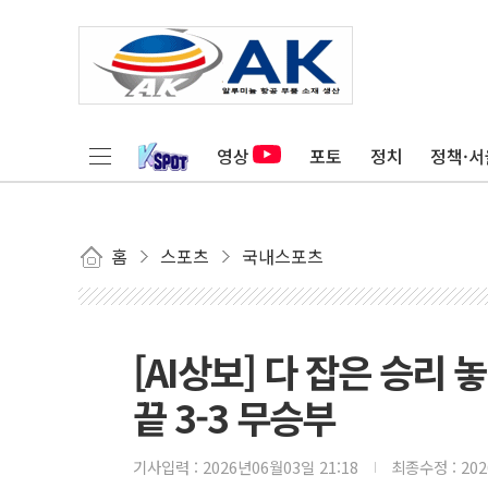
영상
포토
정치
정책·서
홈
스포츠
국내스포츠
[AI상보] 다 잡은 승리 
끝 3-3 무승부
기사입력 :
2026년06월03일 21:18
최종수정 :
20