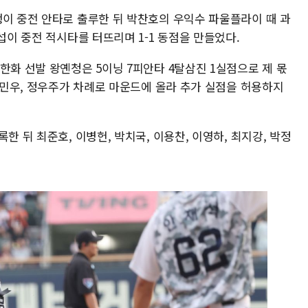
행이 중전 안타로 출루한 뒤 박찬호의 우익수 파울플라이 때 과
섭이 중전 적시타를 터뜨리며 1-1 동점을 만들었다.
한화 선발 왕옌청은 5이닝 7피안타 4탈삼진 1실점으로 제 몫
 이민우, 정우주가 차례로 마운드에 올라 추가 실점을 허용하지
한 뒤 최준호, 이병헌, 박치국, 이용찬, 이영하, 최지강, 박정