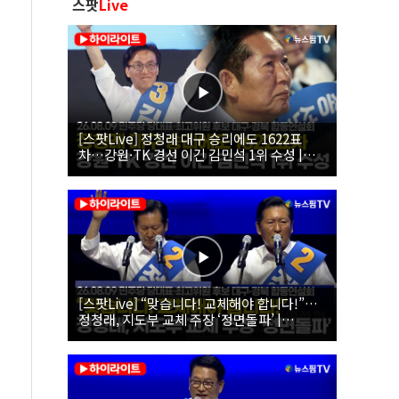
스팟
Live
[스팟Live] 정청래 대구 승리에도 1622표
차…강원·TK 경선 이긴 김민석 1위 수성 |
26.08.09 더불어민주당 당대표·최고위원 후
보 대구·경북 합동연설회
[스팟Live] “맞습니다! 교체해야 합니다!”…
정청래, 지도부 교체 주장 ‘정면돌파’ |
26.08.09 더불어민주당 당대표·최고위원 후
보 대구·경북 합동연설회