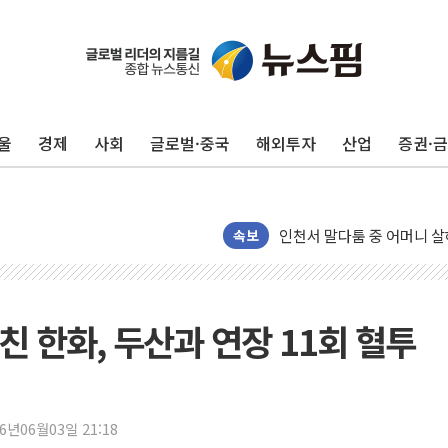
125mm 폭우 쏟아진 울진..
평택 진위면 공장서 질식사
포항 블루밸리 국가산단에 '
울
경제
사회
글로벌·중국
해외투자
산업
증권·
상주 낙동강 선착장 하류서 50
[종합] 김민석, 정청래에 누적 1
민주당 경북도당위원장에 오중
인천서 말다툼 중 어머니 살
속보
김민석, 강원·대구·경북 경선서
[속보] 민주, 강원·대구·경북 
[속보] 민주, 경북 경선 결과 
놓친 한화, 두산과 연장 11회 혈투
[속보] 민주, 대구 경선 결과 
[속보] 민주, 강원 경선 결과 
정재헌 CEO, SKT 장기고
26년06월03일 21:18
최태원, 노소영에 9440억