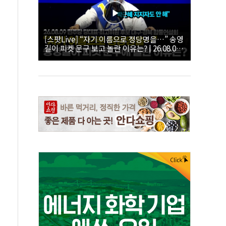
[스팟Live] “자기 이름으로 정당명을…” 송영
길이 피켓 문구 보고 놀란 이유는? | 26.08.09
더불어민주당 당대표·최고위원 후보 대구·경
북 합동연설회