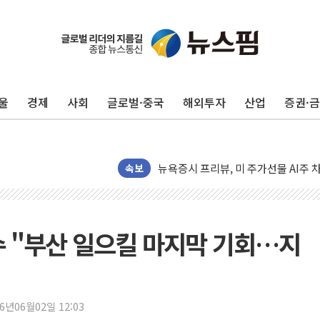
유럽증시, 견조한 실적 소화하며 대부분
리투아니아 국방 "러, 우크라 드론으로
구광모, 내주 실리콘밸리서 젠슨 황 
울
경제
사회
글로벌·중국
해외투자
산업
증권·
뉴욕증시 개장 전 특징주...모더나
김정관 장관 "영업이익 N% 성과급
뉴욕증시 프리뷰, 미 주가선물 AI주
청와대, 북한 단거리 탄도미사일 발사
속보
금값 7주 만에 최고…美 고용 둔화·
[인도증시] 중동 긴장 완화에 실적 호
러, 1인칭시점 드론으로 우크라 민간
재수 "부산 일으킬 마지막 기회…지
[베트남 증시] 지수 하락 속 'DGC
'월가의 황제' 다이먼 "금융시장 레
양주 섬유염색공장서 화재 1명 중상…
26년06월02일 12:03
김정관 산업부 장관 "주 52시간 손봐