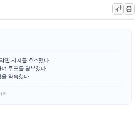
가
해군 1함대 창설 80주년…지역과 함께
가
[3보] 북, 원산서 동해로 단거리 탄도
우크라 드론 전술, 중남미 콜롬비아에
동해해경, 독도 해상서 부유물 감긴 
주한미군 "오산기지 누출, 백린 아닌 
구미 폐염산처리업체서 불 2시간30여
 막판 지지를 호소했다
라며 투표를 당부했다
행을 약속했다
어요.