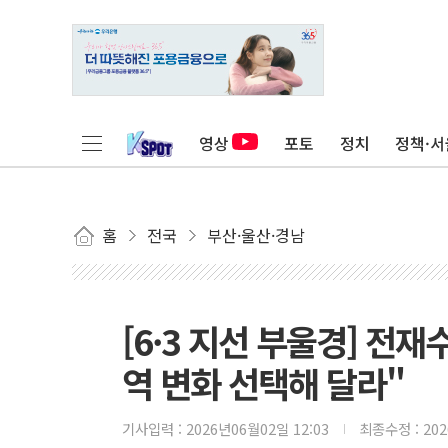
영상
포토
정치
정책·서
홈
전국
부산·울산·경남
[6·3 지선 부울경] 전
역 변화 선택해 달라"
기사입력 :
2026년06월02일 12:03
최종수정 :
20