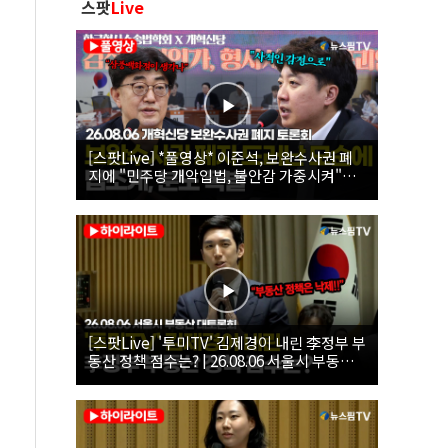
스팟
Live
[스팟Live] *풀영상* 이준석, 보완수사권 폐
지에 "민주당 개악입법, 불안감 가중시켜"｜
26.08.06 개혁신당 보완수사권 폐지 토론회
[스팟Live] '투미TV' 김제경이 내린 李정부 부
동산 정책 점수는? | 26.08.06 서울시 부동산
대토론회