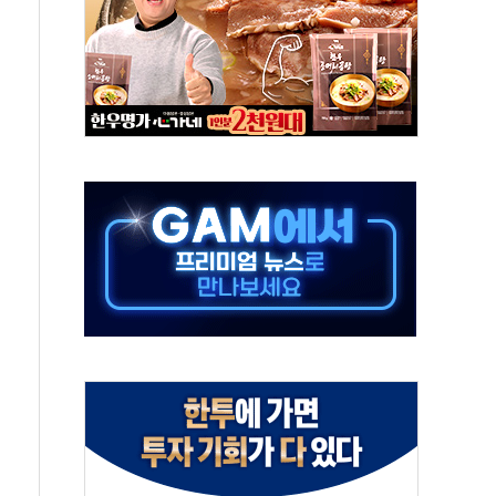
하는 '선봉'의 대민 봉사
미사일 1발 발사… 올해 10번째·42일 만 도발
 새 안보 위기… 반군·마약카르텔이 습득해 전투 활용
어선 구조
무해한 표면 부식 물질"
분만에 진화...외국인 노동자 숨져