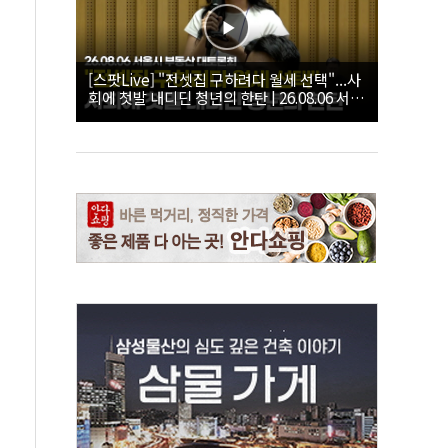
[스팟Live] "전셋집 구하려다 월세 선택"...사
회에 첫발 내디딘 청년의 한탄 | 26.08.06 서울
시 부동산 대토론회