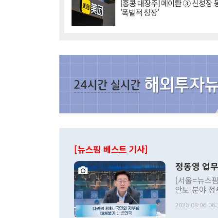
[홍콩 대장주] 메이퇀 ③ 신성장
'폭발적 성장'
[뉴스핌 베스트 기사]
정동영 업무
[서울=뉴스핌
안보 분야 정
평화공존 발전
2026-08-06 06:
발언 중에는 
언한 것이 있