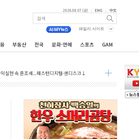
2026.08.07 (금)
ENG
中文
|
|
 상승… "2분기 기업 순이익 21% 증가" 전망
 나토 회원국 공격 검토… 거짓 깃발 작전"
패밀리 사이트
재회…로봇·AI 데이터센터·모빌리티 구체화
금융
부동산
전국
문화·연예
스포츠
GAM
·아이온큐·도어대시↑ VS 샌디스크·피그마·앱러빈↓
 반대…상법·자본시장법 개정 논의"
 차익실현 속 혼조세...웨스턴디지털·샌디스크↓
에 긴급 안보 점검회의
호르무즈 재개방 기대에 강세
조까지, 상승...호실적 보고 기업 상승세 뚜렷
인 '사파리' 공격… 시민들 공포감 극대화 전략
' 임시 주총 기대감에 홀로 상한가…마진 잔액은 사상 최고
버리지 위험수위…숨은 차입이 더 큰 변수"
대응 1단계 진압 중
야, 경쟁상대 中과 비교해야"