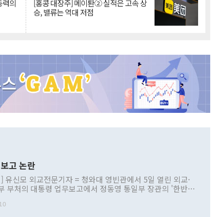
 동력의
[홍콩 대장주] 메이퇀② 실적은 고속 상
승, 밸류는 역대 저점
보고 논란
] 유신모 외교전문기자 = 청와대 영빈관에서 5일 열린 외교·
부 부처의 대통령 업무보고에서 정동영 통일부 장관의 '한반도
 구상'과 업무보고 발언이 논란을 빚고 있다. 이날 정 장관의
10
정부 내 조율을 거치지 않은 사안을 정책으로 추진하겠다고 공
는가 하면 사실 관계에 맞지 않은 설명도 있었다. 이재명 대통