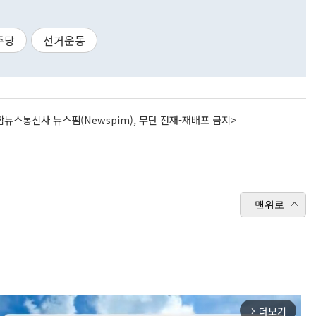
주당
선거운동
뉴스통신사 뉴스핌(Newspim), 무단 전재-재배포 금지>
맨위로
더보기
arrow_forward_ios